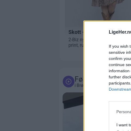
LigeHer.n
If you wish 
sensitive in
confirm you
continue se
information 
further disc
Følg med
participants
i Brønderslev og omegn
Downstream 
Persona
I want t