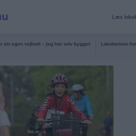
Læs loka
gen vejbod: - Jeg har selv bygget
Lokalavisen holder s
Næste