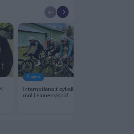
Events
Vi
Internationalt cykelløb får start og
mål i Flauenskjold