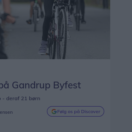
 på Gandrup Byfest
b - deraf 21 børn
Følg os på Discover
tensen