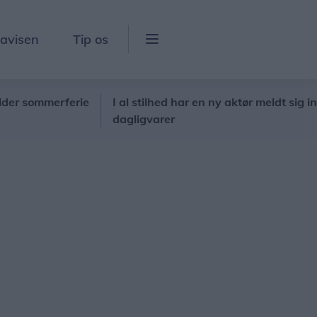
lavisen
Tip os
ommerferie
I al stilhed har en ny aktør meldt sig ind i pri
dagligvarer