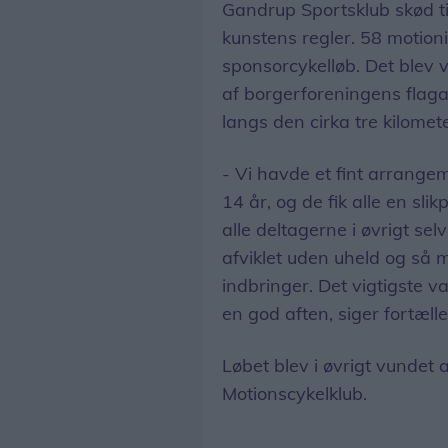
Gandrup Sportsklub skød ti
kunstens regler. 58 motionis
sponsorcykelløb. Det blev 
af borgerforeningens fla
langs den cirka tre kilomet
- Vi havde et fint arrange
14 år, og de fik alle en sl
alle deltagerne i øvrigt se
afviklet uden uheld og så m
indbringer. Det vigtigste 
en god aften, siger fortæll
Løbet blev i øvrigt vundet
Motionscykelklub.