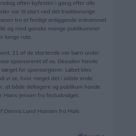
rsdag aften byfesten i gang efter alle
ter var til start ved det traditionsrige
vanen tro et festligt anliggende indrammet
gallé og med ganske mange publikummer
er lange rute.
ment. 21 af de startende var børn under
ikpose sponsoreret af os. Desuden havde
lv sørget for sponsorgaver. Løbet blev
å vi se, hvor meget det i sidste ende
var, at både deltagere og publikum havde
er Hans Jensen fra festudvalget.
 af Dennis Lund Hansen fra Hals