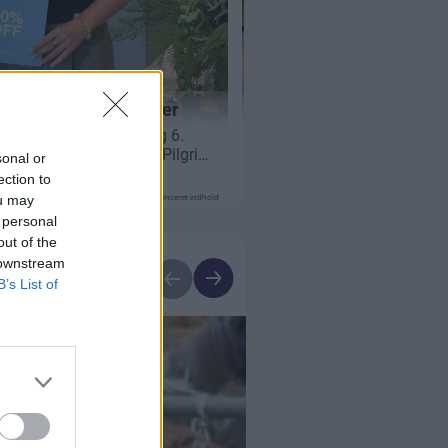
sonal or
ection to
ou may
Annonceret indhold
 personal
out of the
 downstream
B’s List of