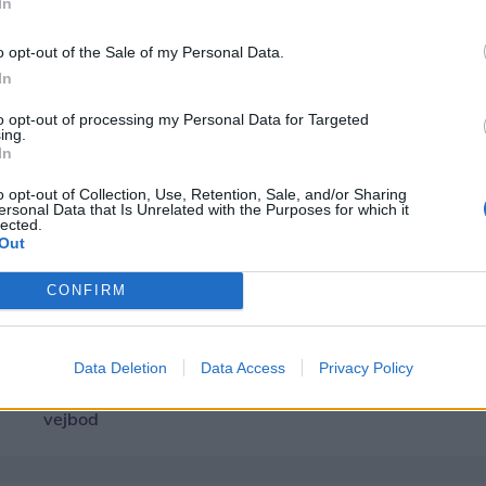
In
o opt-out of the Sale of my Personal Data.
In
to opt-out of processing my Personal Data for Targeted
ing.
In
o opt-out of Collection, Use, Retention, Sale, and/or Sharing
ersonal Data that Is Unrelated with the Purposes for which it
lected.
Out
CONFIRM
Data Deletion
Data Access
Privacy Policy
Nordjyllands yngste købmand?
I et inferno af la
12-årige Sofus har succes med sin
folk ro i Markedst
vejbod