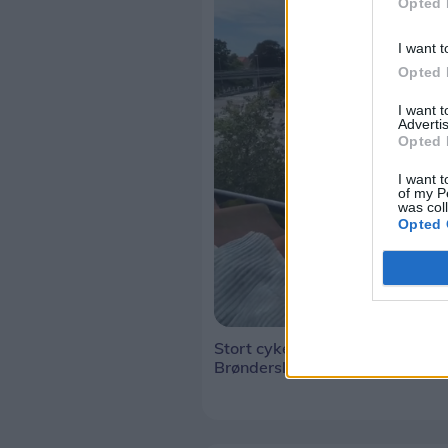
Opted 
I want t
Opted 
I want 
Advertis
Opted 
I want t
of my P
was col
Opted 
Stort cykelløb kom forbi
Brønderslev