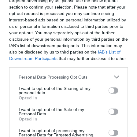
targeted advertising by us, please use the below opt-out
skoledag
dens betydning for livet på Jorden og vores plads i
section to confirm your selection. Please note that after your
universet. Med Sol26 vil vi give danskerne en
opt-out request is processed you may continue seeing
Lokalredaktionen
interest-based ads based on personal information utilized by
fælles oplevelse – og inspirere til ny viden og
us or personal information disclosed to third parties prior to
nysgerrighed på naturvidenskab, siger Tina Ibsen,
Følg os på Discover
your opt-out. You may separately opt-out of the further
der er astrofysiker og en af initiativtagerne til
disclosure of your personal information by third parties on the
08. august 2026 kl. 10.00
IAB’s list of downstream participants. This information may
Sol26.
also be disclosed by us to third parties on the
IAB’s List of
NORDJYLLAND: Butiksansatte i JYSK Danmark kan
Downstream Participants
that may further disclose it to other
Herunder får man et overblik over, hvornår
fra i år få fri med løn, når deres barn begynder i 0.
third parties.
solformørkelsen rammer forskellige steder i
klasse.
Personal Data Processing Opt Outs
Nordjylland.
Initiativet skal give medarbejderne mulighed for at
I want to opt-out of the Sharing of my
personal data.
være til stede på en af familiens største
Opted In
mærkedage.
I want to opt-out of the Sale of my
Personal Data.
Opted In
Det skriver JYSK i en pressemeddelelse.
I want to opt-out of processing my
Personal Data for Targeted Advertising.
Barnets første skoledag er en særlig milepæl for