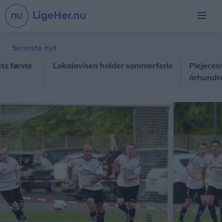
Seneste nyt
rste
Lokalavisen holder sommerferie
Plejecenter ka
århundrede