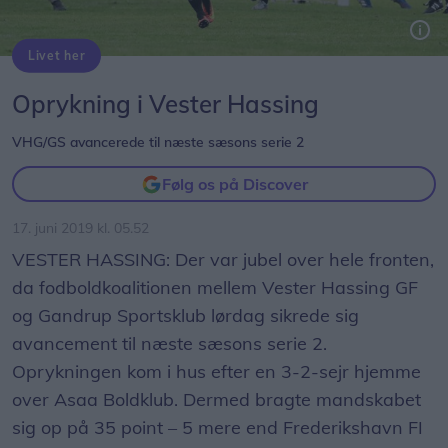
Livet her
VHG/GS er klar til næste sæsons serie 2. Billedet er fra en tidligere kamp. Foto: Allan Mortensen
Oprykning i Vester Hassing
VHG/GS avancerede til næste sæsons serie 2
Følg os på Discover
17. juni 2019 kl. 05.52
VESTER HASSING: Der var jubel over hele fronten,
da fodboldkoalitionen mellem Vester Hassing GF
og Gandrup Sportsklub lørdag sikrede sig
avancement til næste sæsons serie 2.
Oprykningen kom i hus efter en 3-2-sejr hjemme
over Asaa Boldklub. Dermed bragte mandskabet
sig op på 35 point – 5 mere end Frederikshavn FI