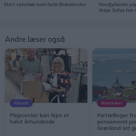
Stort cykelløb kom forbi Brønderslev
Nordjyllands y
årige Sofus har
Andre læser også
Aktuelt
Mennesker
Plejecenter kan fejre et
Fortællinger fr
halvt århundrede
pensioneret po
Grønland set 
Solveigs og Ulri