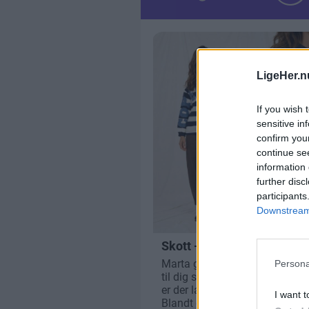
LigeHer.n
If you wish 
sensitive in
confirm you
continue se
information 
further disc
participants
Downstream 
Persona
I want t