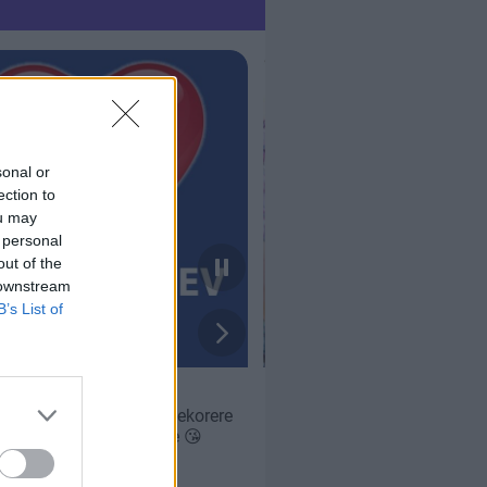
sonal or
ection to
ou may
 personal
out of the
 downstream
B’s List of