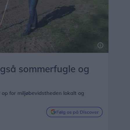
 også sommerfugle og
 op for miljøbevidstheden lokalt og
Følg os på Discover