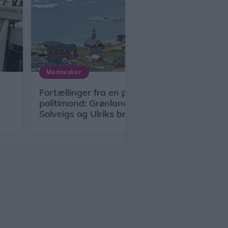
Mennesker
Fortællinger fra en pensioneret
politimand: Grønland set gennem
Solveigs og Ulriks briller