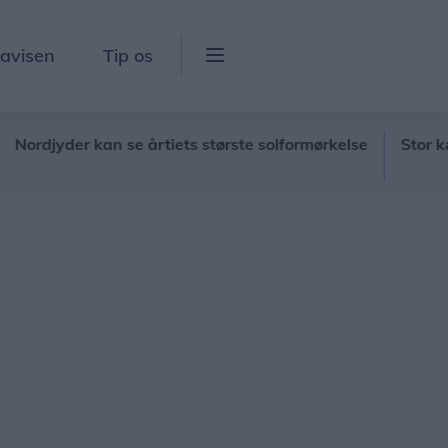
lavisen
Tip os
jyder kan se årtiets største solformørkelse
Stor kæde gi