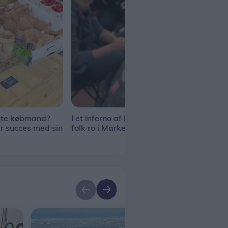
ste købmand?
I et inferno af larm og kaos finder
Hjal
r succes med sin
folk ro i Markedsteltet
hes