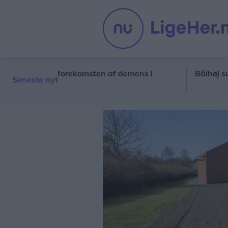
rskelle i forekomsten af demens i
Bålhøj summede
Seneste nyt