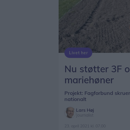
Livet her
Nu støtter 3F
mariehøner
Projekt: Fagforbund skruer
nationalt
Lars Høj
Journalist
23. april 2021 kl. 07.00