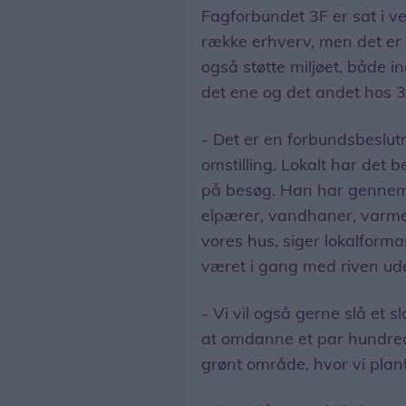
Fagforbundet 3F er sat i ve
række erhverv, men det er i
også støtte miljøet, både i
det ene og det andet hos 3
- Det er en forbundsbeslut
omstilling. Lokalt har det b
på besøg. Han har gennemg
elpærer, vandhaner, varme
vores hus, siger lokalform
været i gang med riven uden
- Vi vil også gerne slå et s
at omdanne et par hundred
grønt område, hvor vi plant