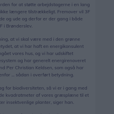
rden for at støtte arbejdstagerne i en lang
kke længere tilstrækkeligt. Fremover vil 3F
nde og ude og derfor er der gang i både
F i Brønderslev.
ning, at vi skal være med i den grønne
etydet, at vi har haft en energikonsulent
ået vores hus, og vi har udskiftet
system og har generelt energirenoveret
and Per Christian Keldsen, som også har
for ... sådan i overført betydning.
lag for biodiversiteten, så vi er i gang med
e kvadratmeter af vores græsplæne til et
er insektvenlige planter, siger han.