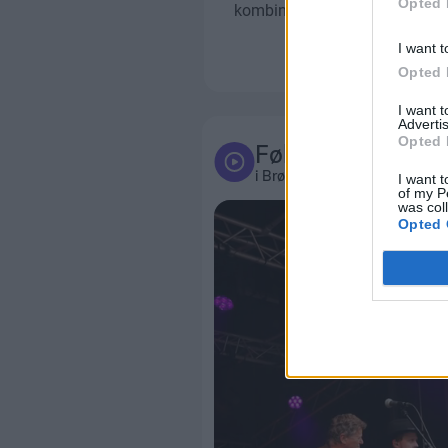
Opted 
I want t
Opted 
I want 
Advertis
Opted 
Følg med
i Brønderslev og omegn
I want t
of my P
was col
Opted 