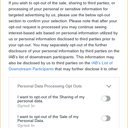
Events
If you wish to opt-out of the sale, sharing to third parties, or
Per Johansen og Jens Peter Bregnballe har opbygget et digitalt system, der gør det lettere at styre hele udstillingsprocessen.
processing of your personal or sensitive information for
Forberedelserne til Kunstcenters
targeted advertising by us, please use the below opt-out
section to confirm your selection. Please note that after your
censurerede udstilling er allerede i
opt-out request is processed you may continue seeing
gang
interest-based ads based on personal information utilized by
us or personal information disclosed to third parties prior to
- Jeg har ikke så meget tilbage, for det meste er
your opt-out. You may separately opt-out of the further
Jørgen Ingvardsen
allerede solgt, fortæller han, mens han viser sin
disclosure of your personal information by third parties on the
have frem.
IAB’s list of downstream participants. This information may
Følg os på Discover
also be disclosed by us to third parties on the
IAB’s List of
Downstream Participants
that may further disclose it to other
07. august 2026 kl. 06.00
Der er endnu lidt gulerødder tilbage og en hel del
third parties.
DRONNINGLUND: Langt over 100 kunstnere har
squash.
Personal Data Processing Opt Outs
allerede nu tilmeldt sig den censurerede udstilling,
- Dem kommer der mange af. De vokser godt. Min
DKC 2026, der hvert år afvikles på Dronninglund
I want to opt-out of the Sharing of my
personal data.
have ligger, hvor der har ligget en mødding, så
Kunstcenter.
Opted In
det hele er vokset fint. Mine gulerødder er meget
I want to opt-out of the Sale of my
Fristen for tilmelding er 15. august, så der
større end min fars, siger han stolt.
Personal Data.
forventes mange flere kunsterne, der alle håber
Opted In