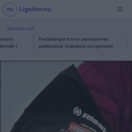
Seneste nyt
s
Fortællinger fra en pensioneret
Lokal
e i
politimand: Grønland set gennem
Solveigs og Ulriks briller