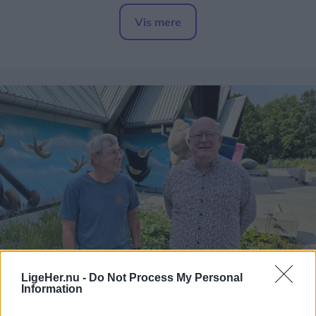
I sine forældres have har han fået sin helt egen
Vis mere
afdeling, hvor han i foråret såede squash,
Del artikel
rødbeder, gulerødder, radiser og salat.
Han har også passet dem omhyggeligt frem til nu,
hvor han hver dag sætter et udvalg til salg i sin
vejbod.
LigeHer.nu -
Do Not Process My Personal
Information