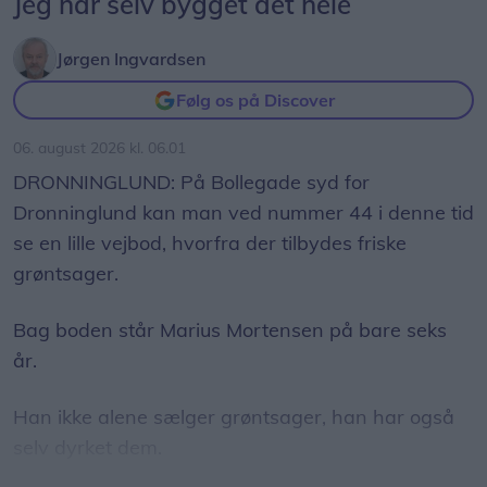
Jeg har selv bygget det hele
Jørgen Ingvardsen
Følg os på Discover
06. august 2026 kl. 06.01
DRONNINGLUND: På Bollegade syd for
Dronninglund kan man ved nummer 44 i denne tid
se en lille vejbod, hvorfra der tilbydes friske
grøntsager.
Bag boden står Marius Mortensen på bare seks
år.
Han ikke alene sælger grøntsager, han har også
selv dyrket dem.