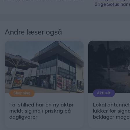
årige Sofus har
Andre læser også
Shopping
Aktuelt
I al stilhed har en ny aktør
Lokal antennef
meldt sig ind i priskrig på
lukker for signa
dagligvarer
beklager mege