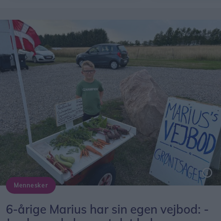
Mennesker
Marius ved sin selvbyggede vejbod på Bollegade syd for Dronninglund.
6-årige Marius har sin egen vejbod: -