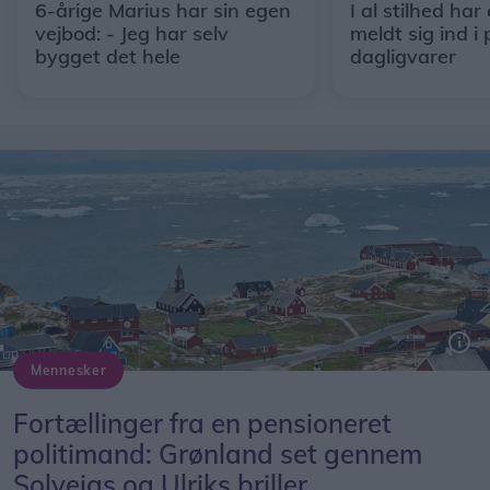
6-årige Marius har sin egen
I al stilhed har
vejbod: - Jeg har selv
meldt sig ind i 
bygget det hele
dagligvarer
Mennesker
Det var her i byen Ilulissat, ægteparret arbejdede i to måneder
Fortællinger fra en pensioneret
politimand: Grønland set gennem
Solveigs og Ulriks briller