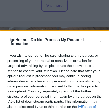
Ilulissat.
Vis mere
Del artikel
LigeHer.nu -
Do Not Process My Personal
Information
If you wish to opt-out of the sale, sharing to third parties, or
processing of your personal or sensitive information for
Foto: Ulrik Eriksen
targeted advertising by us, please use the below opt-out
Der var brug for guider og matroser, og selvom
section to confirm your selection. Please note that after your
opt-out request is processed you may continue seeing
han ingen erfaring havde på de områder, syntes
interest-based ads based on personal information utilized by
han, det lød spændende, og sendte en ansøgning
us or personal information disclosed to third parties prior to
afsted. Han fik jobbet.
your opt-out. You may separately opt-out of the further
disclosure of your personal information by third parties on the
IAB’s list of downstream participants. This information may
- Da jeg rejste fra Ilulissat 1. august 2025, aftalte
also be disclosed by us to third parties on the
IAB’s List of