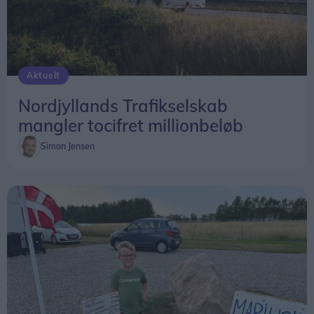
Aktuelt
Nordjyllands Trafikselskab
mangler tocifret millionbeløb
Simon Jensen
- Det har været spændende at sidde i det lille
udvalg, fortæller en anden af medlemmerne af
bogudvalget, Frits Danielsen.
- Vi startede i rigtig god tid og fik hurtigt involveret
journalist Hans Sejlund til at skrive bogen. Vi har
fået hjælp fra mange sider og var så heldige at få