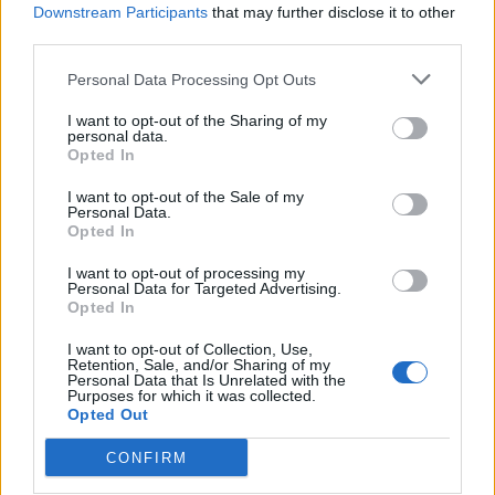
jeg med min leder, at jeg var klar til endnu en tørn
Downstream Participants
that may further disclose it to other
Aktuelt
third parties.
i 2026, og hvis der var brug for en kvindelig
Frits Danielsen og Asta Skaksen har begge siddet i det udvalg, der har sørget for udgivelsen af jubilæumsbogen.
multifunktionsmedarbejder, kendte jeg en
Plejecenter kan fejre et halvt
Personal Data Processing Opt Outs
uddannet guide og bibliotekar, der gerne ville
århundrede
I want to opt-out of the Sharing of my
påtage sig en guidefunktion. Min kone, Solveig, er
personal data.
Opted In
nemlig også betaget af øen, og hun blev heldigvis
Jørgen Ingvardsen
også ansat, så vi sammen kunne drage til
I want to opt-out of the Sale of my
Følg os på Discover
Personal Data.
Grønland. Hun skulle bestride en funktion som
Opted In
destinationsguide i perioden 1. juni til 1. august. Vi
07. august 2026 kl. 12.02
I want to opt-out of processing my
er netop hjemvendt efter to fantastiske måneder i
Personal Data for Targeted Advertising.
DRONNINGLUND: Det er er netop i disse dage 50
Opted In
Grønland. Det land, der har givet os begge så
år siden, det spritnye og meget moderne
mange oplevelser, fortæller Ulrik og fortsætter:
I want to opt-out of Collection, Use,
plejecenter Margrethelund i Dronninglund blev
Retention, Sale, and/or Sharing of my
Personal Data that Is Unrelated with the
indviet og taget i brug.
Purposes for which it was collected.
- Solveig havde bl.a. ansvaret for modtagelsen og
Opted Out
det praktiske i forbindelse med de grupperejser,
Det var en stor begivenhed i den daværende
CONFIRM
der ankom til Ilulissat. Afhentning af gæster i
Dronninglund Kommune og naturligvis en