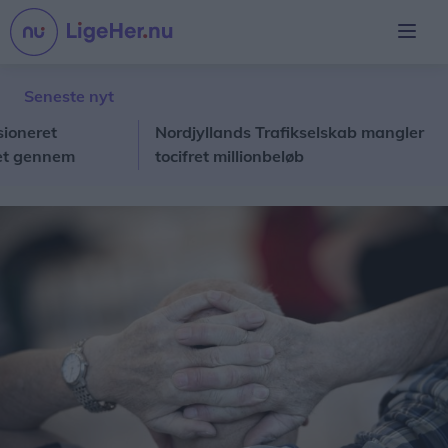
Seneste nyt
ret
Nordjyllands Trafikselskab mangler
L
ennem
tocifret millionbeløb