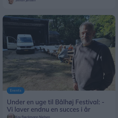
Simon Jensen
Grønland byder på. Det selskab værdsætter både
Solveig og jeg meget. Grønland er et helt særligt
rejsemål og et sted, der skal opleves. Større bliver
det ikke. Helt færdig med landet, som jeg nu har
besøgt 15 gange, bliver jeg nok aldrig. Måske nr.
16 næste år, hvem ved? Der er brug for ”Det grå
guld” mange steder. ”At rejse er at leve”, sagde
vores store digter (H.C. Andersen). Jeg er tilbøjelig
til at give ham ret, slutter Ulrik Elmkvist Eriksen.
Events
Under en uge til Bålhøj Festival: -
Vi laver endnu en succes i år
Kay Bæckmann Nielsen