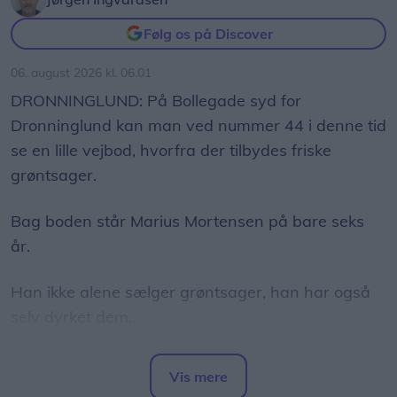
Følg os på Discover
06. august 2026 kl. 06.01
DRONNINGLUND: På Bollegade syd for
Dronninglund kan man ved nummer 44 i denne tid
se en lille vejbod, hvorfra der tilbydes friske
grøntsager.
Bag boden står Marius Mortensen på bare seks
år.
Han ikke alene sælger grøntsager, han har også
selv dyrket dem.
I sine forældres have har han fået sin helt egen
Vis mere
afdeling, hvor han i foråret såede squash,