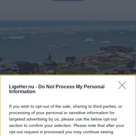
Del artikel
rødbeder, gulerødder, radiser og salat.
Han har også passet dem omhyggeligt frem til nu,
hvor han hver dag sætter et udvalg til salg i sin
vejbod.
Mennesker
Det var her i byen Ilulissat, ægteparret arbejdede i to måneder
LigeHer.nu -
Do Not Process My Personal
Information
Fortællinger fra en pensioneret
politimand: Grønland set gennem
If you wish to opt-out of the sale, sharing to third parties, or
Solveigs og Ulriks briller
processing of your personal or sensitive information for
targeted advertising by us, please use the below opt-out
section to confirm your selection. Please note that after your
Jørgen Ingvardsen
opt-out request is processed you may continue seeing