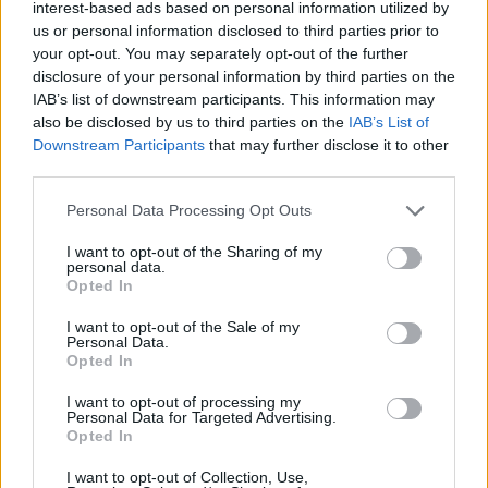
interest-based ads based on personal information utilized by
Følg os på Discover
us or personal information disclosed to third parties prior to
your opt-out. You may separately opt-out of the further
06. august 2026 kl. 14.39
disclosure of your personal information by third parties on the
DRONNINGLUND/ILULISSAT: Den nu
- Jeg har ikke så meget tilbage, for det meste er
IAB’s list of downstream participants. This information may
also be disclosed by us to third parties on the
IAB’s List of
pensionerede politibetjent, Ulrik Elmkvist Eriksen
allerede solgt, fortæller han, mens han viser sin
Downstream Participants
that may further disclose it to other
fra Dronninglund, har gennem adskillige
have frem.
third parties.
rejsebreve her i avisen beskrevet sin fascination
Personal Data Processing Opt Outs
Der er endnu lidt gulerødder tilbage og en hel del
af Grønland og sine oplevelser som udsendt
squash.
politimand 13 gange til Grønland.
I want to opt-out of the Sharing of my
personal data.
Opted In
- Dem kommer der mange af. De vokser godt. Min
Da han blev pensioneret, troede han, at nu var det
I want to opt-out of the Sale of my
have ligger, hvor der har ligget en mødding, så
kapitel afsluttet. Men nej, for i 2024 så han et
Personal Data.
det hele er vokset fint. Mine gulerødder er meget
Opted In
stillingsopslag, hvor et rejseselskab søgte
større end min fars, siger han stolt.
medarbejdere til den kommende sommer i
I want to opt-out of processing my
Personal Data for Targeted Advertising.
Ilulissat.
Vis mere
Opted In
Nem at få øje på
Del artikel
I want to opt-out of Collection, Use,