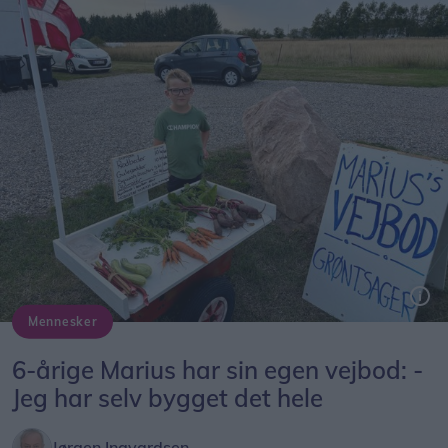
Mennesker
Marius ved sin selvbyggede vejbod på Bollegade syd for Dronninglund.
6-årige Marius har sin egen vejbod: -
Jeg har selv bygget det hele
Jørgen Ingvardsen