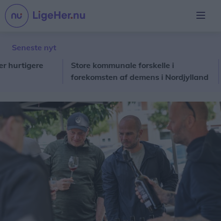
Seneste nyt
tigere
Store kommunale forskelle i
Lok
forekomsten af demens i Nordjylland