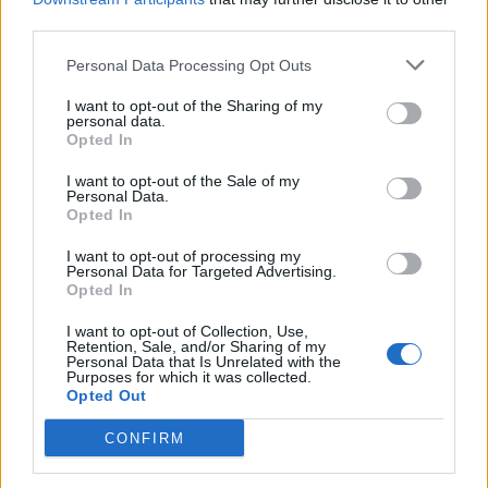
third parties.
Aktuelt
Beredskabsstyrelsens nye opgørelse, Redningsberedskabet i tal 2025, viser at Region Nordjylland er den region, der havde den mest positive udvikling.
Personal Data Processing Opt Outs
Godt nyt: Hjælpen kommer hurtigere
I want to opt-out of the Sharing of my
frem
personal data.
Opted In
Foto: Expo Foto/Allan Mortensen
Emilie Nesheim Shaw
Programmet spændte bredt med etablerede
I want to opt-out of the Sale of my
Personal Data.
navne på hovedscenen.
Følg os på Discover
Opted In
I want to opt-out of processing my
09. august 2026 kl. 14.03
Personal Data for Targeted Advertising.
Opted In
NORDJYLLAND: De kommunale
redningsberedskaber i Nordjylland blev hurtigere
I want to opt-out of Collection, Use,
Retention, Sale, and/or Sharing of my
til at sende det første køretøj af sted i 2025.
Personal Data that Is Unrelated with the
Purposes for which it was collected.
Opted Out
Det viser Beredskabsstyrelsens nye opgørelse,
Redningsberedskabet i tal 2025, hvor Region
CONFIRM
Nordjylland er den region, der havde den mest