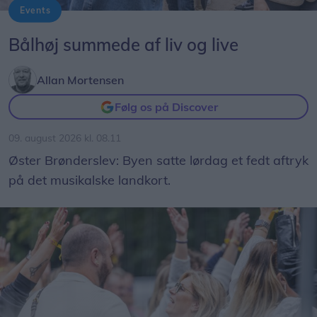
Events
Foto: Expo Foto/Allan Mortensen
Bålhøj summede af liv og live
Allan Mortensen
Følg os på Discover
09. august 2026 kl. 08.11
Øster Brønderslev: Byen satte lørdag et fedt aftryk
på det musikalske landkort.