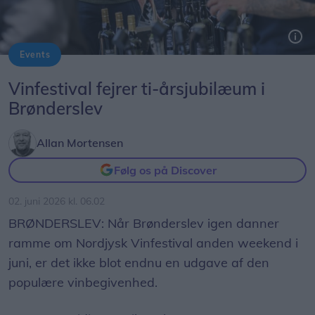
Events
Foto: Expo Fotografi
Vinfestival fejrer ti-årsjubilæum i
Brønderslev
Allan Mortensen
Følg os på Discover
02. juni 2026 kl. 06.02
BRØNDERSLEV: Når Brønderslev igen danner
ramme om Nordjysk Vinfestival anden weekend i
juni, er det ikke blot endnu en udgave af den
populære vinbegivenhed.