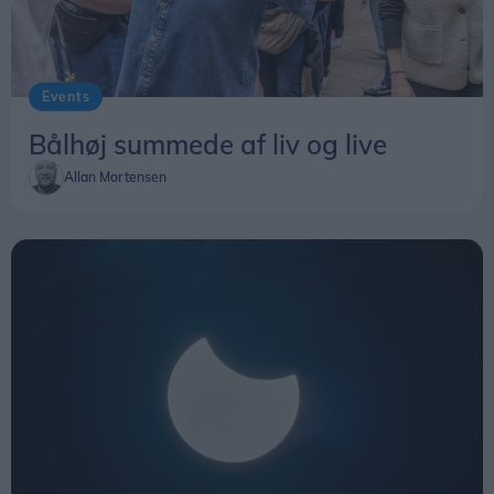
afgangstiderne.
afviklet for 19. gang.
Events
Bålhøj summede af liv og live
Allan Mortensen