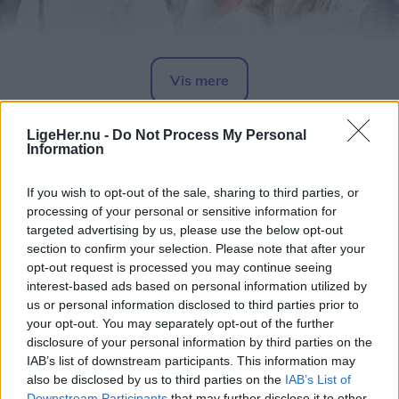
Vis mere
Del artikel
LigeHer.nu -
Do Not Process My Personal
Foto: Expo Foto/Allan Mortensen
Information
Endnu en udgave af Bålhøj Festival løb af stablen
med masser af livemusik og solid stemning i de
If you wish to opt-out of the sale, sharing to third parties, or
kendte rammer på bakken bag byen.
processing of your personal or sensitive information for
targeted advertising by us, please use the below opt-out
section to confirm your selection. Please note that after your
opt-out request is processed you may continue seeing
interest-based ads based on personal information utilized by
us or personal information disclosed to third parties prior to
your opt-out. You may separately opt-out of the further
disclosure of your personal information by third parties on the
IAB’s list of downstream participants. This information may
also be disclosed by us to third parties on the
IAB’s List of
Downstream Participants
that may further disclose it to other