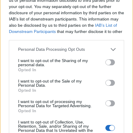
us or personal information disclosed to third parties prior to
your opt-out. You may separately opt-out of the further
disclosure of your personal information by third parties on the
IAB’s list of downstream participants. This information may
also be disclosed by us to third parties on the
IAB’s List of
Downstream Participants
that may further disclose it to other
third parties.
Personal Data Processing Opt Outs
I want to opt-out of the Sharing of my
Aktuelt
personal data.
Solformørkelsen 12. august bliver den mest markante, der kan opleves fra Danmark i mere end 20 år. Billedet her er fra delvis solformørkelse Aalborg 29. marts 2025.
Arkivfoto: Martél Andersen
Opted In
Nordjyder kan se årtiets største
I want to opt-out of the Sale of my
solformørkelse
Personal Data.
Opted In
Margrethelund er under renovering, og derfor udskydes jubilæumsfesten til den er gennemført.
Emilie Nesheim Shaw
I want to opt-out of processing my
Personal Data for Targeted Advertising.
Udvalget fik til opgave at sørge for, at der blev
Opted In
Følg os på Discover
udgivet en bog om Margrethelund, de 50 år og
I want to opt-out of Collection, Use,
ikke mindst hele arbejdet med at opnå enighed
08. august 2026 kl. 14.00
Retention, Sale, and/or Sharing of my
Personal Data that Is Unrelated with the
om at gennemføre et så stor byggeri i en lille