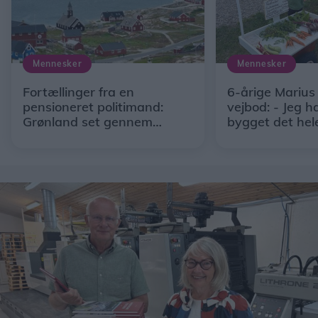
Mennesker
Mennesker
Fortællinger fra en
6-årige Marius
pensioneret politimand:
vejbod: - Jeg h
Grønland set gennem
bygget det hel
Solveigs og Ulriks briller