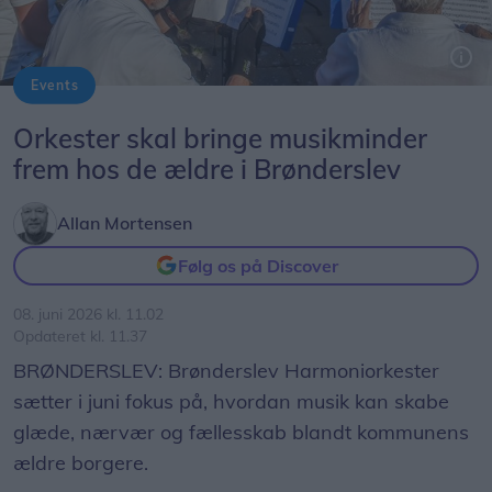
Events
Brønderslev Harmoniorkester besøger i juni to lokale plejehjem.
Orkester skal bringe musikminder
frem hos de ældre i Brønderslev
Allan Mortensen
Følg os på Discover
08. juni 2026 kl. 11.02
Opdateret kl. 11.37
BRØNDERSLEV: Brønderslev Harmoniorkester
sætter i juni fokus på, hvordan musik kan skabe
glæde, nærvær og fællesskab blandt kommunens
ældre borgere.