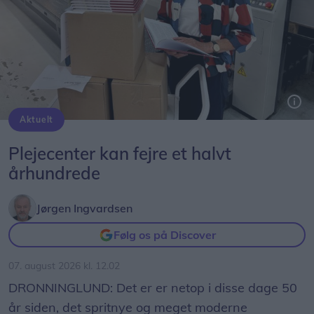
Aktuelt
Frits Danielsen og Asta Skaksen har begge siddet i det udvalg, der har sørget for udgivelsen af jubilæumsbogen.
Plejecenter kan fejre et halvt
århundrede
Jørgen Ingvardsen
Følg os på Discover
07. august 2026 kl. 12.02
DRONNINGLUND: Det er er netop i disse dage 50
år siden, det spritnye og meget moderne