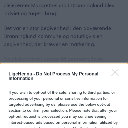
plejecenter Margrethelund i Dronninglund blev
indviet og taget i brug.
Det var en stor begivenhed i den daværende
Dronninglund Kommune og naturligvis en
begivenhed, der kræver en markering.
Da plejecentret i denne tid gennemgår en
omfattende renovering, er selve fejringen udsat til
LigeHer.nu -
Do Not Process My Personal
ombygningen er overstået.
Vis mere
Information
Del artikel
Helt uden opmærksomhed skal jubilæet dog ikke
If you wish to opt-out of the sale, sharing to third parties, or
foregå, idet man i god tid nedsatte et bogudvalg
processing of your personal or sensitive information for
targeted advertising by us, please use the below opt-out
bestående af Asta Skaksen, Ritaterese Johannsen
section to confirm your selection. Please note that after your
og Frits Danielsen.
opt-out request is processed you may continue seeing
interest-based ads based on personal information utilized by