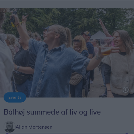
Events
Foto: Expo Foto/Allan Mortensen
Bålhøj summede af liv og live
Allan Mortensen