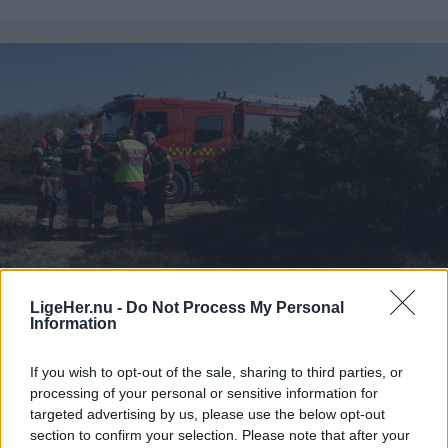
Foto: Expo Foto/Allan Mortensen
Endnu en udgave af Bålhøj Festival løb af stablen
med masser af livemusik og solid stemning i de
kendte rammer på bakken bag byen.
LigeHer.nu -
Do Not Process My Personal
Information
Aktuelt
Beredskabsstyrelsens nye opgørelse, Redningsberedskabet i tal 2025, viser at Region Nordjylland er den region, der havde den mest positive udvikling.
If you wish to opt-out of the sale, sharing to third parties, or
Godt nyt: Hjælpen kommer hurtigere
processing of your personal or sensitive information for
frem
targeted advertising by us, please use the below opt-out
section to confirm your selection. Please note that after your
Foto: Expo Foto/Allan Mortensen