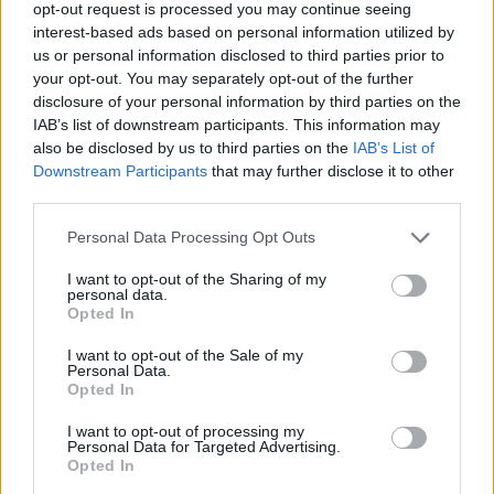
opt-out request is processed you may continue seeing
Emilie Nesheim Shaw
Programmet spændte bredt med etablerede
interest-based ads based on personal information utilized by
us or personal information disclosed to third parties prior to
navne på hovedscenen.
Følg os på Discover
your opt-out. You may separately opt-out of the further
disclosure of your personal information by third parties on the
09. august 2026 kl. 14.03
IAB’s list of downstream participants. This information may
NORDJYLLAND: De kommunale
also be disclosed by us to third parties on the
IAB’s List of
Downstream Participants
that may further disclose it to other
redningsberedskaber i Nordjylland blev hurtigere
third parties.
til at sende det første køretøj af sted i 2025.
Personal Data Processing Opt Outs
Det viser Beredskabsstyrelsens nye opgørelse,
I want to opt-out of the Sharing of my
Redningsberedskabet i tal 2025, hvor Region
personal data.
Opted In
Nordjylland er den region, der havde den mest
positive udvikling.
I want to opt-out of the Sale of my
Personal Data.
Opted In
Det oplyser Beredskabet i en pressemeddelelse.
I want to opt-out of processing my
Folk hyggede sig med det varierede udvalg af musikalsk underholdning.
Personal Data for Targeted Advertising.
Opted In
Her åbnede Poul Krebs & Band, mens publikum
Den gennemsnitlige afgangstid faldt fra 3
Vis mere