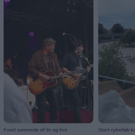
Fowli summede af liv og live
Stort cykelløb k