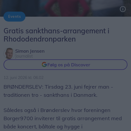
Events
Borger9700 inviterer igen til sankthans-fejring i Rhododendronparken i Brønderslev.
Arkivfoto: Allan Mortensen/Expo Fotografi
Gratis sankthans-arrangement i
Rhododendronparken
Simon Jensen
Journalist
Følg os på Discover
12. juni 2026 kl. 06.02
BRØNDERSLEV: Tirsdag 23. juni fejrer man -
traditionen tro - sankthans i Danmark.
Således også i Brønderslev hvor foreningen
Borger9700 inviterer til gratis arrangement med
både koncert, båltale og hygge i