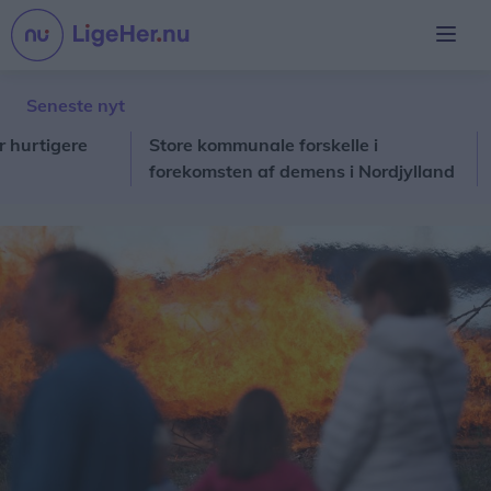
Seneste nyt
tigere
Store kommunale forskelle i
Loka
forekomsten af demens i Nordjylland