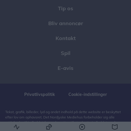
Tip os
Bliv annoncør
Kontakt
Spil
E-avis
Privatlivspolitik
Cookie-indstillinger
Tekst, grafik, billeder, lyd og andet indhold på dette website er beskyttet
efter lov om ophavsret. Det Nordjyske Mediehus forbeholder sig alle
rettigheder til indholdet, herunder retten til at udnytte indholdet med
henblik på tekst- og datamining, jf. ophavsretslovens § 11 b og DSM-