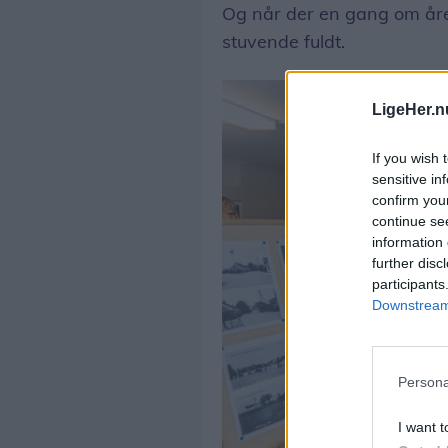
Og når der en gang om året
stuvende fuldt.
LigeHer.n
If you wish 
sensitive in
confirm you
continue se
information 
further disc
participants
Downstream 
Persona
I want t