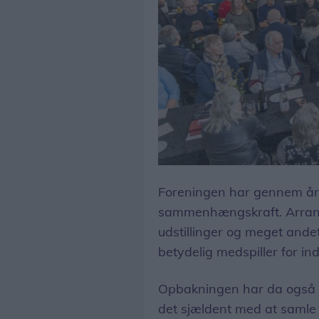
Foreningen har gennem åren
sammenhængskraft. Arrange
udstillinger og meget andet
betydelig medspiller for 
Opbakningen har da også al
det sjældent med at samle fri