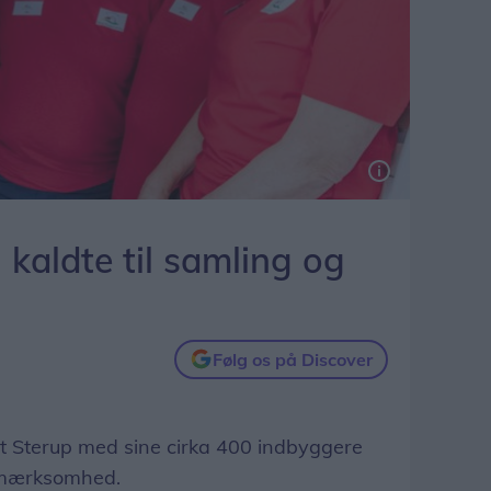
nette Sørensen, Ulla Christensen, Anna Madsen og Marianne Sørensen.
kaldte til samling og
Følg os på Discover
at Sterup med sine cirka 400 indbyggere
opmærksomhed.