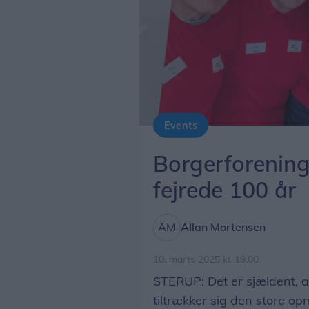
Events
Den nuværende bestyrelse i borgerforeningen. Fra venstre er det Kai Larsen , An
Borgerforening 
fejrede 100 år
Allan Mortensen
10. marts 2025 kl. 19.00
STERUP: Det er sjældent, 
tiltrækker sig den store 