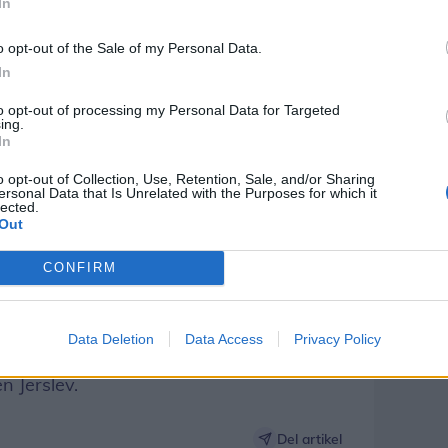
In
o opt-out of the Sale of my Personal Data.
ltstående begivenheder, der har rod i
In
tod foreningen i spidsen for etableringen
ag forsamlingshuset.
to opt-out of processing my Personal Data for Targeted
ing.
In
ngageret og således lykkedes det at
o opt-out of Collection, Use, Retention, Sale, and/or Sharing
r. som projektet kostede. I dag danner
ersonal Data that Is Unrelated with the Purposes for which it
lected.
dagligdags adspredelse, sommerfester
Out
CONFIRM
den forgangne lørdag, hvor også flere
 lagde vejen forbi. Dagen bød desuden på
Data Deletion
Data Access
Privacy Policy
holdning samt en udstilling om Sterup i
 Jerslev.
Del artikel