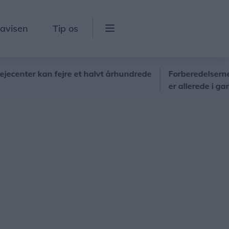
lavisen
Tip os
r kan fejre et halvt århundrede
Forberedelserne til Kun
er allerede i gang