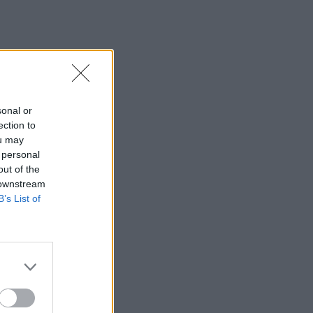
sonal or
ection to
ou may
 personal
out of the
 downstream
B’s List of