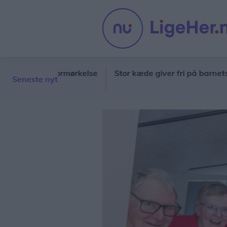
ste solformørkelse
Stor kæde giver fri på barnets første
Seneste nyt