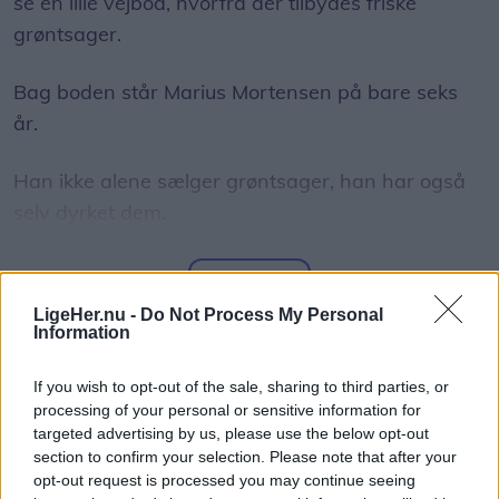
se en lille vejbod, hvorfra der tilbydes friske
grøntsager.
Bag boden står Marius Mortensen på bare seks
år.
Han ikke alene sælger grøntsager, han har også
selv dyrket dem.
I sine forældres have har han fået sin helt egen
Vis mere
afdeling, hvor han i foråret såede squash,
LigeHer.nu -
Do Not Process My Personal
Del artikel
rødbeder, gulerødder, radiser og salat.
Information
Han har også passet dem omhyggeligt frem til nu,
If you wish to opt-out of the sale, sharing to third parties, or
processing of your personal or sensitive information for
hvor han hver dag sætter et udvalg til salg i sin
targeted advertising by us, please use the below opt-out
vejbod.
section to confirm your selection. Please note that after your
opt-out request is processed you may continue seeing