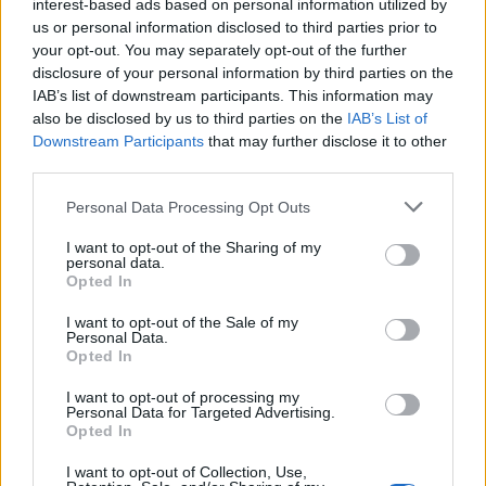
interest-based ads based on personal information utilized by
us or personal information disclosed to third parties prior to
your opt-out. You may separately opt-out of the further
disclosure of your personal information by third parties on the
IAB’s list of downstream participants. This information may
also be disclosed by us to third parties on the
IAB’s List of
Downstream Participants
that may further disclose it to other
third parties.
Personal Data Processing Opt Outs
I want to opt-out of the Sharing of my
Events
personal data.
Per Johansen og Jens Peter Bregnballe har opbygget et digitalt system, der gør det lettere at styre hele udstillingsprocessen.
Opted In
Forberedelserne til Kunstcenters
I want to opt-out of the Sale of my
censurerede udstilling er allerede i
Personal Data.
Opted In
gang
I want to opt-out of processing my
- Jeg har ikke så meget tilbage, for det meste er
Personal Data for Targeted Advertising.
Jørgen Ingvardsen
allerede solgt, fortæller han, mens han viser sin
Opted In
have frem.
Følg os på Discover
I want to opt-out of Collection, Use,