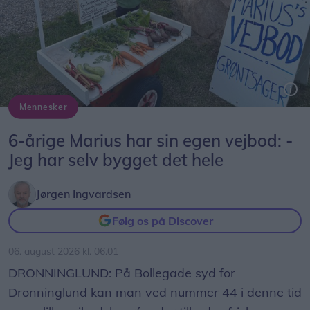
Mennesker
Marius ved sin selvbyggede vejbod på Bollegade syd for Dronninglund.
6-årige Marius har sin egen vejbod: -
Jeg har selv bygget det hele
Jørgen Ingvardsen
Følg os på Discover
06. august 2026 kl. 06.01
DRONNINGLUND: På Bollegade syd for
Dronninglund kan man ved nummer 44 i denne tid