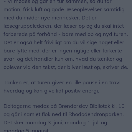
- Vi mødes og går en tur sammen, så du får
motion, frisk luft og gode læseoplevelser samtidig
med du møder nye mennesker. Det er
læsegruppelederen, der læser op og du skal intet
forberede på forhånd - bare mød op og nyd turen.
Det er også helt frivilligt om du vil sige noget eller
bare lytte med; der er ingen rigtige eller forkerte
svar, og det handler kun om, hvad du tænker og
oplever via den tekst, der bliver læst op, skriver de.
Tanken er, at turen giver en lille pause i en travl
hverdag og kan give lidt positiv energi.
Deltagerne mødes på Brønderslev Bibliotek kl. 10
og går i samlet flok ned til Rhododendronparken.
Det sker mandag 3. juni, mandag 1. juli og
mandag 5. august.