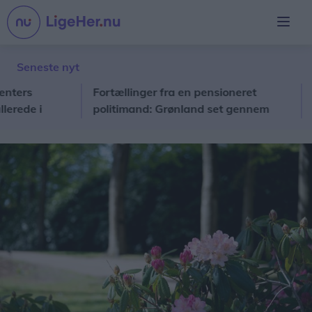
Seneste nyt
rs
Fortællinger fra en pensioneret
Loka
de i
politimand: Grønland set gennem
Solveigs og Ulriks briller