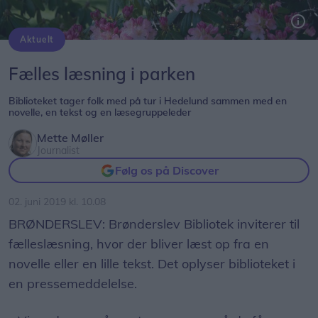
Aktuelt
Biblioteket byder på fælles læseoplevelser i Rhododendronparken. Arkivfoto: Henrik Louis
Fælles læsning i parken
Biblioteket tager folk med på tur i Hedelund sammen med en
novelle, en tekst og en læsegruppeleder
Mette Møller
Journalist
Følg os på Discover
02. juni 2019 kl. 10.08
BRØNDERSLEV: Brønderslev Bibliotek inviterer til
fælleslæsning, hvor der bliver læst op fra en
novelle eller en lille tekst. Det oplyser biblioteket i
en pressemeddelelse.