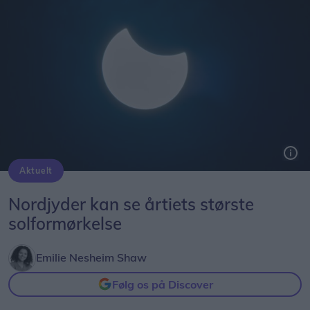
Aktuelt
Solformørkelsen 12. august bliver den mest markante, der kan opleves fra Danmark i mere end 20 år. Billedet her er fra delvis solformørkelse Aalborg 29. marts 2025.
Arkivfoto: Martél Andersen
Nordjyder kan se årtiets største
solformørkelse
Emilie Nesheim Shaw
Følg os på Discover