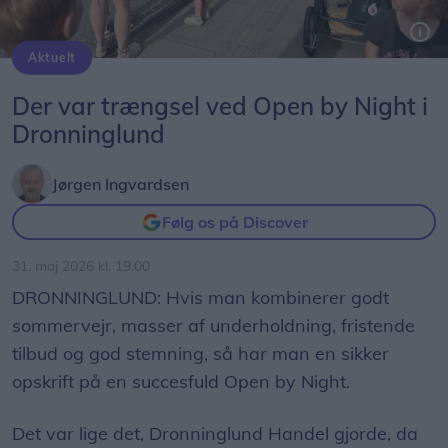
Aktuelt
Slotsgade var afspærret for kørende trafik og var hele aftenen fyldt med mennesker ved Open by Night.
Foto: Jørgen Ingvardsen
Der var trængsel ved Open by Night i
Dronninglund
Jørgen Ingvardsen
Følg os på Discover
31. maj 2026 kl. 19.00
DRONNINGLUND: Hvis man kombinerer godt
sommervejr, masser af underholdning, fristende
tilbud og god stemning, så har man en sikker
opskrift på en succesfuld Open by Night.
Det var lige det, Dronninglund Handel gjorde, da