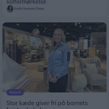
solformørkelse
Emilie Nesheim Shaw
Aktuelt
Stor kæde giver fri på barnets