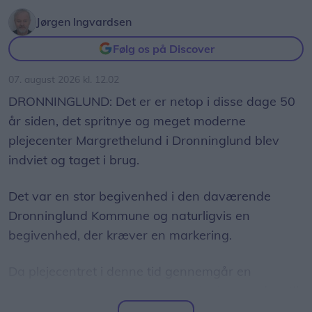
der er astrofysiker og en af initiativtagerne til
Jørgen Ingvardsen
Sol26.
Følg os på Discover
Herunder får man et overblik over, hvornår
07. august 2026 kl. 12.02
solformørkelsen rammer forskellige steder i
DRONNINGLUND: Det er er netop i disse dage 50
Nordjylland.
år siden, det spritnye og meget moderne
plejecenter Margrethelund i Dronninglund blev
indviet og taget i brug.
Det var en stor begivenhed i den daværende
Dronninglund Kommune og naturligvis en
begivenhed, der kræver en markering.
Da plejecentret i denne tid gennemgår en
omfattende renovering, er selve fejringen udsat til
ombygningen er overstået.