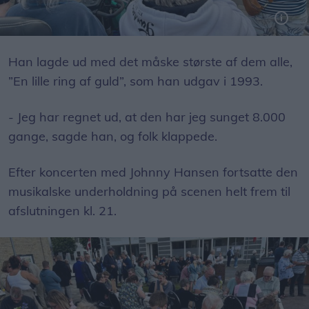
Den populære sanger fra Kandis, Johnny Hansen, gav solokoncert på torvet.
Han lagde ud med det måske største af dem alle,
”En lille ring af guld”, som han udgav i 1993.
- Jeg har regnet ud, at den har jeg sunget 8.000
gange, sagde han, og folk klappede.
Efter koncerten med Johnny Hansen fortsatte den
musikalske underholdning på scenen helt frem til
afslutningen kl. 21.