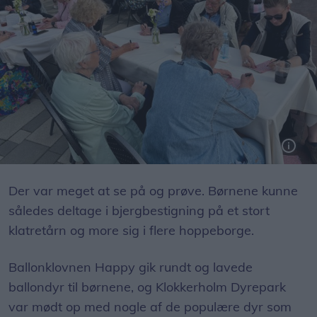
Lynbanko med mange præmier fra de lokale butikker havde stor tilslutning.
Der var meget at se på og prøve. Børnene kunne
således deltage i bjergbestigning på et stort
klatretårn og more sig i flere hoppeborge.
Ballonklovnen Happy gik rundt og lavede
ballondyr til børnene, og Klokkerholm Dyrepark
var mødt op med nogle af de populære dyr som