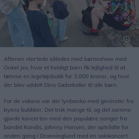
Ballonklovnen Happy gik rundt i byen og lavede ballondyr til børnene.
Aftenen startede således med børneshow med
Onkel Jes, hvor et heldigt barn fik lejlighed til at
tømme en legetøjsbutik for 3.000 kroner, og hvor
der blev uddelt Dino Sæbeboller til alle børn.
For de voksne var der lynbanko med gevinster fra
byens butikker. Det trak mange til, og det samme
gjorde koncerten med den populære sanger fra
bandet Kandis, Johnny Hansen, der optrådte for
anden gang i Dronninglund med en solokoncert