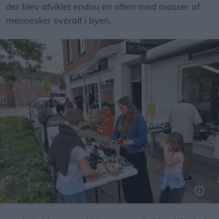
der blev afviklet endnu en aften med masser af
mennesker overalt i byen.
Flere butikker havde opstillet udendørs salgsboder i det fine vejr.