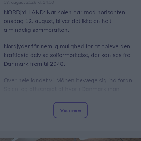
08. august 2026 kl. 14.00
NORDJYLLAND: Når solen går mod horisonten
onsdag 12. august, bliver det ikke en helt
almindelig sommeraften.
Nordjyder får nemlig mulighed for at opleve den
kraftigste delvise solformørkelse, der kan ses fra
Danmark frem til 2048.
Over hele landet vil Månen bevæge sig ind foran
Solen, og afhængigt af hvor i Danmark man
befinder sig, vil op mod 86 procent af Solens skive
være dækket.
Vis mere
Del artikel
Det oplyser sol26 i en pressemeddelelse.
Formørkelsen topper omkring klokken 20.00, kort