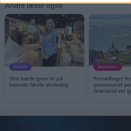
Andre læser også
Aktuelt
Mennesker
Stor kæde giver fri på
Fortællinger fr
barnets første skoledag
pensioneret po
Grønland set 
Solveigs og Ulri