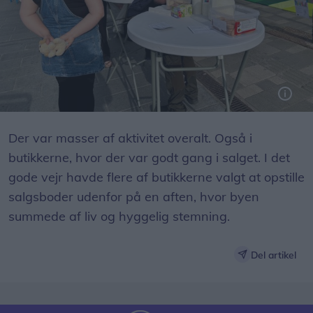
Kirken havde opstillet en bod, hvor fællesskab, omsorg og kærlighed var i centrum.
Der var masser af aktivitet overalt. Også i
butikkerne, hvor der var godt gang i salget. I det
gode vejr havde flere af butikkerne valgt at opstille
salgsboder udenfor på en aften, hvor byen
summede af liv og hyggelig stemning.
Del artikel