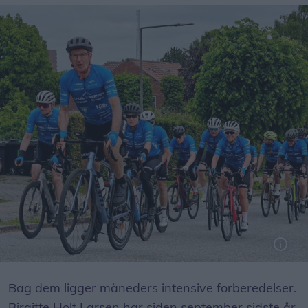
Foto: Kay Bæckmann Nielsen
Bag dem ligger måneders intensive forberedelser.
Birgitte Holt Larsen har siden september sidste år