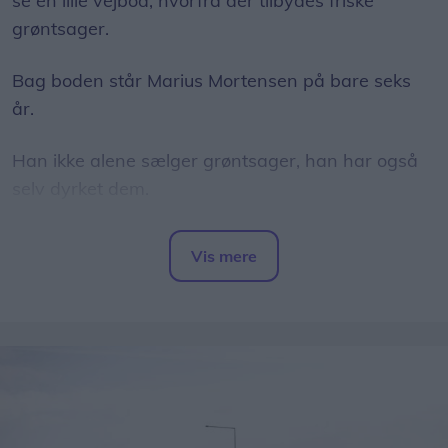
se en lille vejbod, hvorfra der tilbydes friske
grøntsager.
Bag boden står Marius Mortensen på bare seks
år.
Han ikke alene sælger grøntsager, han har også
selv dyrket dem.
I sine forældres have har han fået sin helt egen
Vis mere
afdeling, hvor han i foråret såede squash,
Del artikel
rødbeder, gulerødder, radiser og salat.
Han har også passet dem omhyggeligt frem til nu,
hvor han hver dag sætter et udvalg til salg i sin
vejbod.