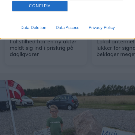
CONFIRM
Data Deletion
Data Access
Privacy Policy
Shopping
Aktuelt
I al stilhed har en ny aktør
Lokal antennef
meldt sig ind i priskrig på
lukker for signa
dagligvarer
beklager mege