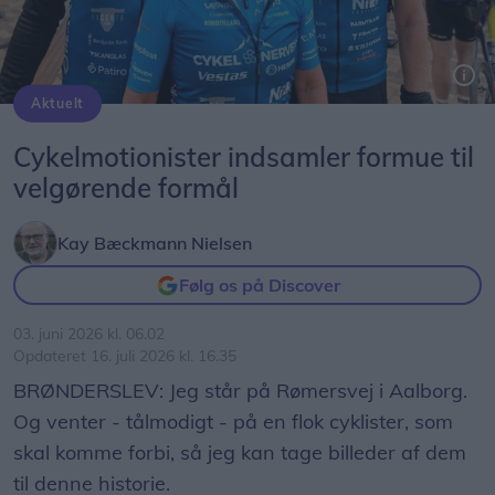
Aktuelt
Foto: Kay Bæckmann Nielsen
Cykelmotionister indsamler formue til
velgørende formål
Kay Bæckmann Nielsen
Følg os på Discover
03. juni 2026 kl. 06.02
Opdateret 16. juli 2026 kl. 16.35
BRØNDERSLEV: Jeg står på Rømersvej i Aalborg.
Og venter - tålmodigt - på en flok cyklister, som
skal komme forbi, så jeg kan tage billeder af dem
til denne historie.