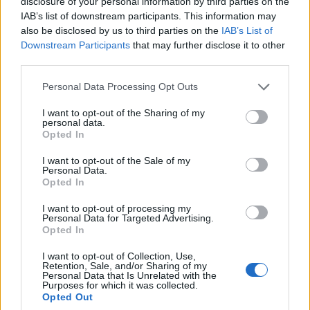
disclosure of your personal information by third parties on the
IAB’s list of downstream participants. This information may
also be disclosed by us to third parties on the
IAB’s List of
Downstream Participants
that may further disclose it to other
third parties.
Personal Data Processing Opt Outs
I want to opt-out of the Sharing of my
personal data.
Opted In
Stort cykelløb kom forbi Brønderslev
Nordjyllands y
I want to opt-out of the Sale of my
årige Sofus har
Personal Data.
Opted In
I want to opt-out of processing my
Personal Data for Targeted Advertising.
Andre læser også
Opted In
I want to opt-out of Collection, Use,
Retention, Sale, and/or Sharing of my
Personal Data that Is Unrelated with the
Purposes for which it was collected.
Opted Out