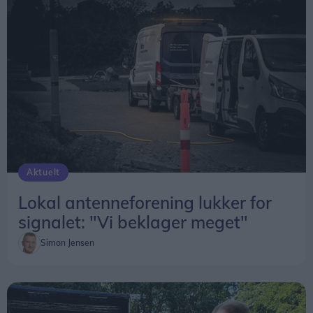
Aktuelt
Lokal antenneforening lukker for
signalet: "Vi beklager meget"
Simon Jensen