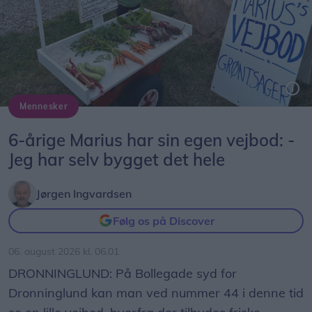
Mennesker
Marius ved sin selvbyggede vejbod på Bollegade syd for Dronninglund.
6-årige Marius har sin egen vejbod: -
Jeg har selv bygget det hele
Jørgen Ingvardsen
Følg os på Discover
06. august 2026 kl. 06.01
DRONNINGLUND: På Bollegade syd for
Dronninglund kan man ved nummer 44 i denne tid