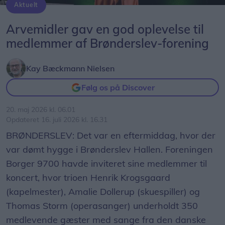
Aktuelt
Amalie Dollerup synger og Henrik Krogsgaard akkompagnerer.
Arvemidler gav en god oplevelse til
medlemmer af Brønderslev-forening
Kay Bæckmann Nielsen
Følg os på Discover
20. maj 2026 kl. 06.01
Opdateret 16. juli 2026 kl. 16.31
BRØNDERSLEV: Det var en eftermiddag, hvor der
var dømt hygge i Brønderslev Hallen. Foreningen
Borger 9700 havde inviteret sine medlemmer til
koncert, hvor trioen Henrik Krogsgaard
(kapelmester), Amalie Dollerup (skuespiller) og
Thomas Storm (operasanger) underholdt 350
medlevende gæster med sange fra den danske