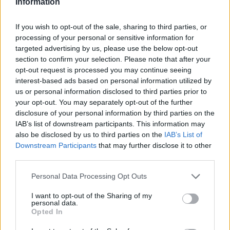
Information
politimand 13 gange til Grønland.
If you wish to opt-out of the sale, sharing to third parties, or
Da han blev pensioneret, troede han, at nu var det
processing of your personal or sensitive information for
kapitel afsluttet. Men nej, for i 2024 så han et
targeted advertising by us, please use the below opt-out
stillingsopslag, hvor et rejseselskab søgte
section to confirm your selection. Please note that after your
opt-out request is processed you may continue seeing
medarbejdere til den kommende sommer i
interest-based ads based on personal information utilized by
Ilulissat.
us or personal information disclosed to third parties prior to
Vis mere
your opt-out. You may separately opt-out of the further
Del artikel
disclosure of your personal information by third parties on the
IAB’s list of downstream participants. This information may
also be disclosed by us to third parties on the
IAB’s List of
Downstream Participants
that may further disclose it to other
third parties.
Personal Data Processing Opt Outs
I want to opt-out of the Sharing of my
personal data.
Opted In
Foto: Ulrik Eriksen