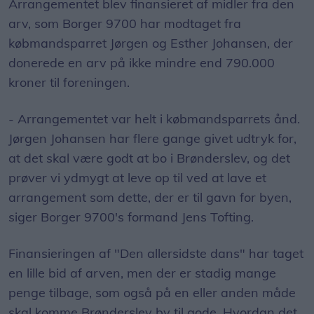
Arrangementet blev finansieret af midler fra den
arv, som Borger 9700 har modtaget fra
købmandsparret Jørgen og Esther Johansen, der
donerede en arv på ikke mindre end 790.000
kroner til foreningen.
- Arrangementet var helt i købmandsparrets ånd.
Jørgen Johansen har flere gange givet udtryk for,
at det skal være godt at bo i Brønderslev, og det
prøver vi ydmygt at leve op til ved at lave et
arrangement som dette, der er til gavn for byen,
siger Borger 9700's formand Jens Tofting.
Finansieringen af "Den allersidste dans" har taget
en lille bid af arven, men der er stadig mange
penge tilbage, som også på en eller anden måde
skal komme Brønderslev by til gode. Hvordan det