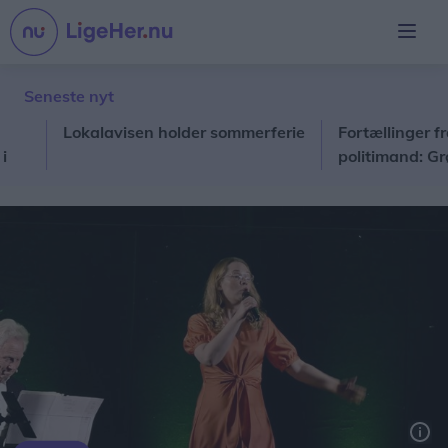
Seneste nyt
Lokalavisen holder sommerferie
Fortællinger fra en
politimand: Grønla
Solveigs og Ulriks br