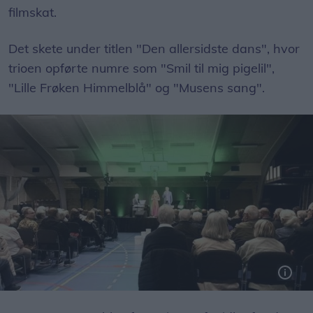
filmskat.
Det skete under titlen "Den allersidste dans", hvor
trioen opførte numre som "Smil til mig pigelil",
"Lille Frøken Himmelblå" og "Musens sang".
350 medlemmer af Borger 9700 havde en god eftermiddag i Brønderslev Hallen.