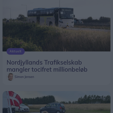
vores store digter (H.C. Andersen). Jeg er tilbøjelig
til at give ham ret, slutter Ulrik Elmkvist Eriksen.
Aktuelt
Nordjyllands Trafikselskab
mangler tocifret millionbeløb
Simon Jensen