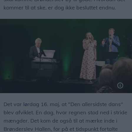
kommer til at ske, er dog ikke besluttet endnu.
Trioen samlet på scenen: Kapelmester Henrik Krogsgaard, skuespiller Amalie Dollerup og operasanger Thomas Storm.
Det var lørdag 16. maj, at "Den allersidste dans"
blev afviklet. En dag, hvor regnen stod ned i stride
mængder. Det kom de også til at mærke inde i
Brønderslev Hallen, for på et tidspunkt fortalte