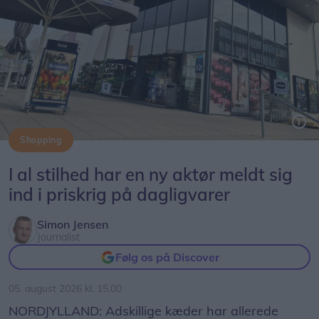
Shopping
Føtex-kæden har nu også aktivt kastet sig ind i priskrigen på dagligvarer.
I al stilhed har en ny aktør meldt sig
ind i priskrig på dagligvarer
Simon Jensen
Journalist
Følg os på Discover
05. august 2026 kl. 15.00
NORDJYLLAND: Adskillige kæder har allerede