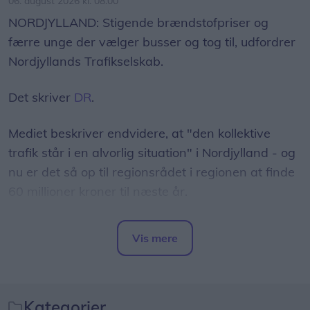
06. august 2026 kl. 08.00
NORDJYLLAND: Stigende brændstofpriser og
færre unge der vælger busser og tog til, udfordrer
Nordjyllands Trafikselskab.
Det skriver
DR
.
Mediet beskriver endvidere, at "den kollektive
trafik står i en alvorlig situation" i Nordjylland - og
nu er det så op til regionsrådet i regionen at finde
60 millioner kroner til næste år.
- Det er et svimlende beløb, indleder
Vis mere
regionsrådsmedlem Susanne Flydtkjær, inden hun
Del artikel
tilføjer:
- Jeg frygter især, at vi må reducere eller lukke
Kategorier