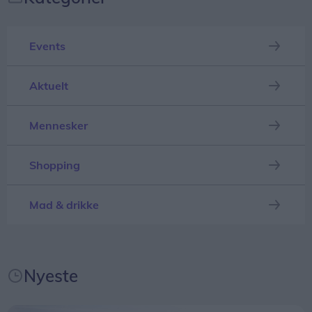
afgange i landdistrikterne, hvor folk er afhængige
af busserne for at komme på arbejde.
Events
Helt konkret kan de manglende millioner medføre,
at nogle ruter må sløjfes helt - mens andre ruter
Aktuelt
måske får færre afgange, skriver mediet.
Mennesker
Shopping
Mad & drikke
Nyeste