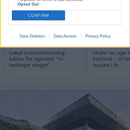
Opted Out
CONFIRM
Data Deletion
Data Access
Privacy Policy
Aktuelt
Events
Lokal antenneforening
Under en uge ti
lukker for signalet: "Vi
Festival: - Vi 
beklager meget"
succes i år