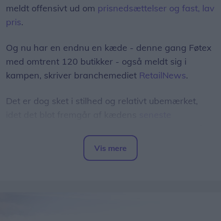
meldt offensivt ud om
prisnedsættelser og fast, lav
pris
.
Og nu har en endnu en kæde - denne gang Føtex
med omtrent 120 butikker - også meldt sig i
kampen, skriver branchemediet
RetailNews
.
Det er dog sket i stilhed og relativt ubemærket,
idet det blot fremgår af kædens
seneste
tilbudsavis
, at man har sænket normalprisen på
100 dagligvarer "til discountniveau".
Vis mere
Del artikel
Blandt eksemplerne herpå er, at prisen på 200
gram smør er sænket fra 13,50 kr. til 9,95 kr. -
mens 450 gram kyllingebryst nu koster 34,95 kr. i
stedet for 42,95 kr.