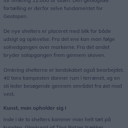
for omkring 12.000 år siden. Den geologiske
fortælling er derfor selve fundamentet for
Geotopen.
De nye shelters er placeret med blik for både
udsigt og oplevelse. Fra det ene kan man følge
solnedgangen over markerne. Fra det andet
bryder solopgangen frem gennem skoven.
Omkring shelterne er landskabet også bearbejdet.
40 tons kampesten danner rum i terrænet, og en
sti leder besøgende gennem området fra øst mod
vest.
Kunst, man opholder sig i
Inde i de to shelters kommer man helt tæt på
kunsten. Glaskunst af Tina Ratzer trækker