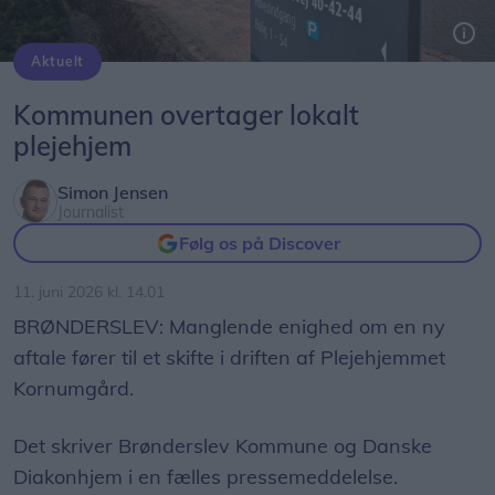
Aktuelt
Plejehjemmet Kornumgård overtages af Brønderslev Kommune.
Kommunen overtager lokalt
plejehjem
Simon Jensen
Journalist
Følg os på Discover
11. juni 2026 kl. 14.01
BRØNDERSLEV: Manglende enighed om en ny
aftale fører til et skifte i driften af Plejehjemmet
Kornumgård.
Det skriver Brønderslev Kommune og Danske
Diakonhjem i en fælles pressemeddelelse.