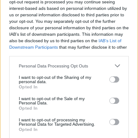
opt-out request is processed you may continue seeing
interest-based ads based on personal information utilized by
Han har også passet dem omhyggeligt frem til nu,
us or personal information disclosed to third parties prior to
hvor han hver dag sætter et udvalg til salg i sin
your opt-out. You may separately opt-out of the further
disclosure of your personal information by third parties on the
vejbod.
IAB’s list of downstream participants. This information may
also be disclosed by us to third parties on the
IAB’s List of
Downstream Participants
that may further disclose it to other
third parties.
Personal Data Processing Opt Outs
I want to opt-out of the Sharing of my
personal data.
Opted In
I want to opt-out of the Sale of my
Personal Data.
Aktuelt
Nordjyllands Trafikselskab mangler 60 millioner kroner til næste år.
Opted In
Nordjyllands Trafikselskab mangler
I want to opt-out of processing my
Personal Data for Targeted Advertising.
tocifret millionbeløb
Opted In