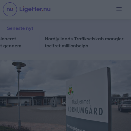
Seneste nyt
ret
Nordjyllands Trafikselskab mangler
Lo
ennem
tocifret millionbeløb