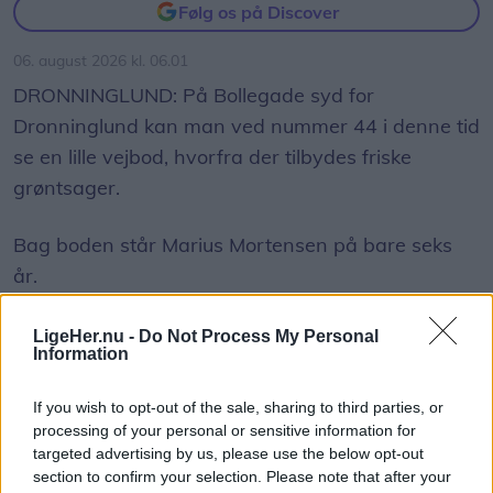
Følg os på Discover
06. august 2026 kl. 06.01
DRONNINGLUND: På Bollegade syd for
Dronninglund kan man ved nummer 44 i denne tid
se en lille vejbod, hvorfra der tilbydes friske
grøntsager.
Bag boden står Marius Mortensen på bare seks
år.
Han ikke alene sælger grøntsager, han har også
LigeHer.nu -
Do Not Process My Personal
Information
selv dyrket dem.
If you wish to opt-out of the sale, sharing to third parties, or
I sine forældres have har han fået sin helt egen
processing of your personal or sensitive information for
Vis mere
afdeling, hvor han i foråret såede squash,
targeted advertising by us, please use the below opt-out
Del artikel
section to confirm your selection. Please note that after your
rødbeder, gulerødder, radiser og salat.