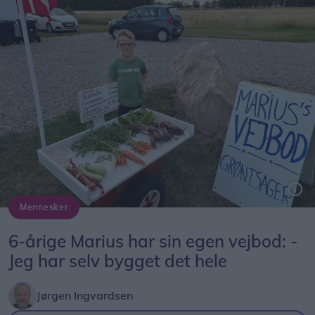
Mennesker
Marius ved sin selvbyggede vejbod på Bollegade syd for Dronninglund.
6-årige Marius har sin egen vejbod: -
Jeg har selv bygget det hele
Jørgen Ingvardsen