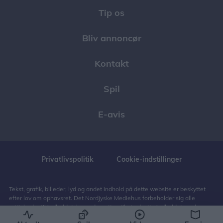
Tip os
Bliv annoncør
Kontakt
Spil
E-avis
Privatlivspolitik
Cookie-indstillinger
Tekst, grafik, billeder, lyd og andet indhold på dette website er beskyttet
efter lov om ophavsret. Det Nordjyske Mediehus forbeholder sig alle
rettigheder til indholdet, herunder retten til at udnytte indholdet med
henblik på tekst- og datamining, jf. ophavsretslovens § 11 b og DSM-