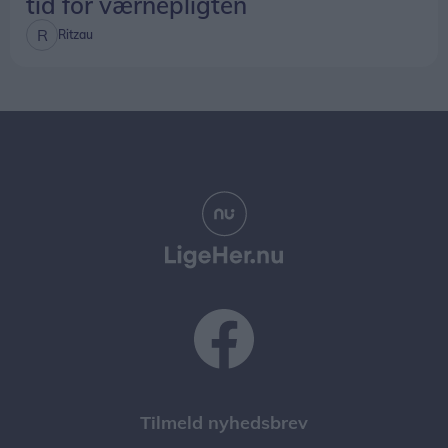
tid for værnepligten
Ritzau
Tilmeld nyhedsbrev