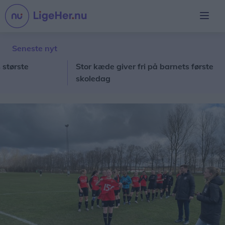
Seneste nyt
ste
Stor kæde giver fri på barnets første
Lo
skoledag