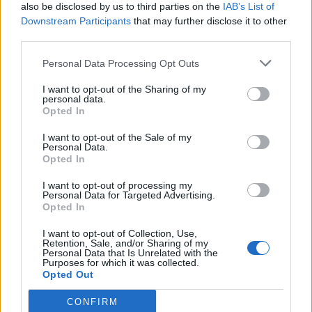
also be disclosed by us to third parties on the
IAB’s List of
- En solformørkelse er en af de få begivenheder,
Downstream Participants
that may further disclose it to other
der kan få os alle til at stoppe op og kigge i
third parties.
Aktuelt
samme retning. Det er både smukt, fascinerende
Personal Data Processing Opt Outs
Stor kæde giver fri på barnets første
og en fantastisk anledning til at samles om Solen,
I want to opt-out of the Sharing of my
skoledag
dens betydning for livet på Jorden og vores plads i
personal data.
Opted In
universet. Med Sol26 vil vi give danskerne en
Lokalredaktionen
fælles oplevelse – og inspirere til ny viden og
I want to opt-out of the Sale of my
Personal Data.
nysgerrighed på naturvidenskab, siger Tina Ibsen,
Følg os på Discover
Opted In
der er astrofysiker og en af initiativtagerne til
I want to opt-out of processing my
08. august 2026 kl. 10.00
Sol26.
Personal Data for Targeted Advertising.
Opted In
NORDJYLLAND: Butiksansatte i JYSK Danmark kan
Herunder får man et overblik over, hvornår
fra i år få fri med løn, når deres barn begynder i 0.
I want to opt-out of Collection, Use,
Retention, Sale, and/or Sharing of my
solformørkelsen rammer forskellige steder i
klasse.
Personal Data that Is Unrelated with the
Purposes for which it was collected.
Nordjylland.
Opted Out
Initiativet skal give medarbejderne mulighed for at
CONFIRM
være til stede på en af familiens største