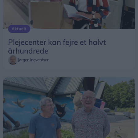
butikker.
Det svarer til et gennemsnit på omkring 20.000
Aktuelt
kroner per medarbejder i de omfattede butikker.
Plejecenter kan fejre et halvt
århundrede
Jørgen Ingvardsen