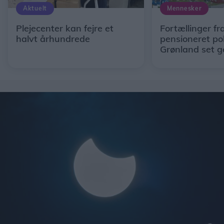
Aktuelt
Mennesker
Plejecenter kan fejre et
Fortællinger fr
halvt århundrede
pensioneret po
Grønland set 
Solveigs og Ulri