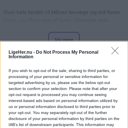
Over hele landet vil Månen bevæge sig ind foran
Solen, og afhængigt af hvor i Danmark man
befinder sig, vil op mod 86 procent af Solens skive
være dækket.
Vis mere
Del artikel
Det oplyser sol26 i en pressemeddelelse.
LigeHer.nu -
Do Not Process My Personal
Information
Formørkelsen topper omkring klokken 20.00, kort
If you wish to opt-out of the sale, sharing to third parties, or
før solnedgang, hvilket giver gode muligheder for
processing of your personal or sensitive information for
at opleve fænomenet fra steder med frit udsyn
targeted advertising by us, please use the below opt-out
section to confirm your selection. Please note that after your
mod vest.
opt-out request is processed you may continue seeing
interest-based ads based on personal information utilized by
For mange nordjyder kan kysterne, fjordene og de
us or personal information disclosed to third parties prior to
åbne landskaber danne en flot ramme om den
your opt-out. You may separately opt-out of the further
disclosure of your personal information by third parties on the
sjældne naturoplevelse, hvis vejret arter sig.
IAB’s list of downstream participants. This information may