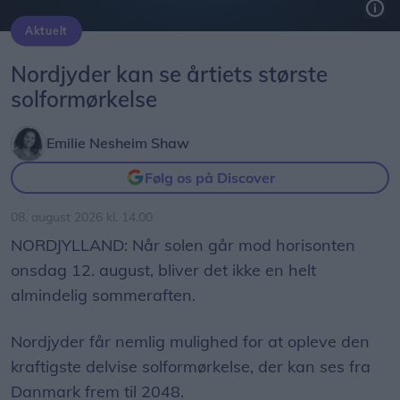
Aktuelt
Solformørkelsen 12. august bliver den mest markante, der kan opleves fra Danmark i mere end 20 år. Billedet her er fra delvis solformørkelse Aalborg 29. marts 2025.
Arkivfoto: Martél Andersen
Nordjyder kan se årtiets største
solformørkelse
Emilie Nesheim Shaw
Følg os på Discover
08. august 2026 kl. 14.00
NORDJYLLAND: Når solen går mod horisonten
onsdag 12. august, bliver det ikke en helt
almindelig sommeraften.
Nordjyder får nemlig mulighed for at opleve den
kraftigste delvise solformørkelse, der kan ses fra
Danmark frem til 2048.