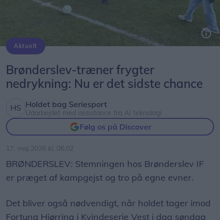
Aktuelt
Brønderslev IF gør klar til at tage imod Fortuna Hjørring på hjemmebane.
Brønderslev-træner frygter
nedrykning: Nu er det sidste chance
Holdet bag Seriesport
Udarbejdet med assistance fra AI teknologi
Følg os på Discover
17. maj 2026 kl. 06.02
BRØNDERSLEV: Stemningen hos Brønderslev IF
er præget af kampgejst og tro på egne evner.
Det bliver også nødvendigt, når holdet tager imod
Fortuna Hjørring i Kvindeserie Vest i dag søndag