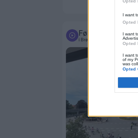
Opted 
I want t
Opted 
Følg med
I want 
Advertis
i Brønderslev og omegn
Opted 
I want t
of my P
was col
Opted 