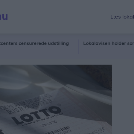
Læs loka
s censurerede udstilling
Lokalavisen holder sommerfe