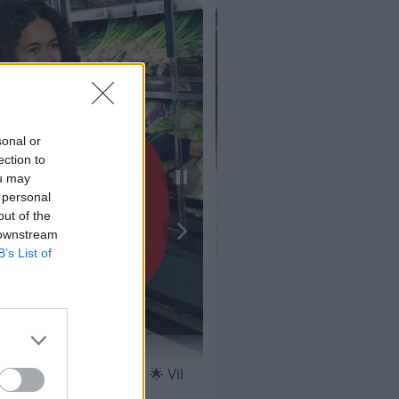
sonal or
ection to
ou may
 personal
out of the
 downstream
B’s List of