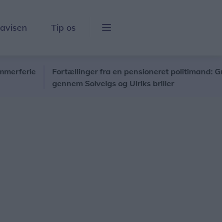
lavisen
Tip os
rie
Fortællinger fra en pensioneret politimand: Grønland
gennem Solveigs og Ulriks briller