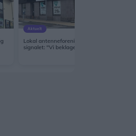
Aktuelt
ig
Lokal antenneforening lukker for
signalet: "Vi beklager meget"