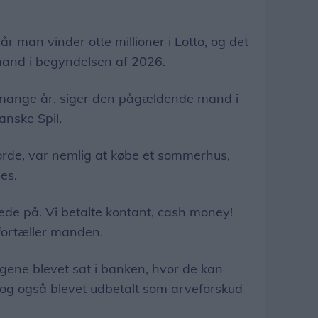
 når man vinder otte millioner i Lotto, og det
mand i begyndelsen af 2026.
 mange år, siger den pågældende mand i
anske Spil.
jorde, var nemlig at købe et sommerhus,
es.
ggede på. Vi betalte kontant, cash money!
 fortæller manden.
gene blevet sat i banken, hvor de kan
dog også blevet udbetalt som arveforskud