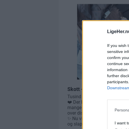
LigeHer.n
If you wish 
sensitive in
confirm you
continue se
information 
further disc
participants
Downstream 
Persona
I want t