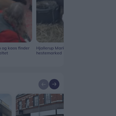
rm og kaos finder
Hjallerup Marked er stadig et
Nick
eltet
hestemarked