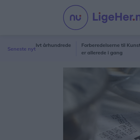
jre et halvt århundrede
Forberedelserne til Kunstcenter
Seneste nyt
er allerede i gang