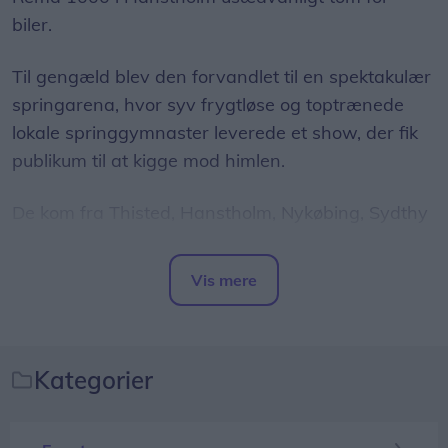
biler.
Til gengæld blev den forvandlet til en spektakulær
springarena, hvor syv frygtløse og toptrænede
lokale springgymnaster leverede et show, der fik
publikum til at kigge mod himlen.
De kom fra Thisted, Hanstholm, Nykøbing, Sydthy
og Holstebro.
Vis mere
Del artikel
Kategorier