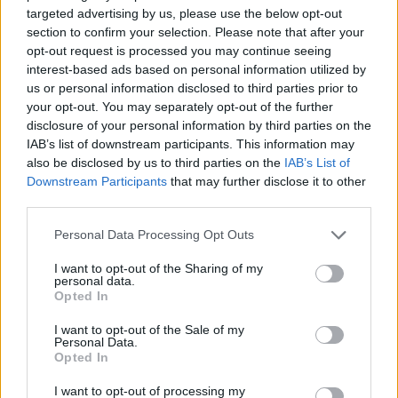
targeted advertising by us, please use the below opt-out
section to confirm your selection. Please note that after your
opt-out request is processed you may continue seeing
interest-based ads based on personal information utilized by
us or personal information disclosed to third parties prior to
Aktuelt
Nordjyllands Trafikselskab mangler 60 millioner kroner til næste år.
your opt-out. You may separately opt-out of the further
disclosure of your personal information by third parties on the
Nordjyllands Trafikselskab mangler
IAB’s list of downstream participants. This information may
tocifret millionbeløb
also be disclosed by us to third parties on the
IAB’s List of
Downstream Participants
that may further disclose it to other
Simon Jensen
third parties.
Journalist
Personal Data Processing Opt Outs
Følg os på Discover
I want to opt-out of the Sharing of my
06. august 2026 kl. 08.00
personal data.
Opted In
NORDJYLLAND: Stigende brændstofpriser og
færre unge der vælger busser og tog til, udfordrer
I want to opt-out of the Sale of my
Personal Data.
Nordjyllands Trafikselskab.
Opted In
I want to opt-out of processing my