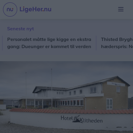
Seneste nyt
ersonalet måtte lige kigge en ekstra
Thisted Bryghus k
ang: Dueunger er kommet til verden
hæderspris: Nordjy
å hospitalet
der går videre