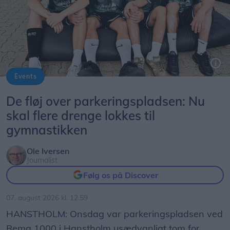
måske får færre afgange, skriver mediet.
Events
De vilde gymnaster fra Thy der springer verdensklasse spring er: (forrest fra v.) Mikkel Slavensky, Oliver Bjerregaard, Alfred Fisker Aggerholm, Lucas Andersen. Bagerst fra v: Valdemar Stampe, Alexander Højstrup Jørgensen. Ikke på foto: Tristan Balslev Volshøj, Holstebro.
De fløj over parkeringspladsen: Nu
skal flere drenge lokkes til
gymnastikken
Ole Iversen
Journalist
Følg os på Discover
07. august 2026 kl. 12.59
HANSTHOLM: Onsdag var parkeringspladsen ved
Rema 1000 i Hanstholm usædvanligt tom for