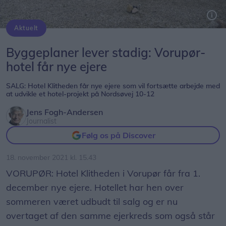
Aktuelt
Hotel Klitheden i Vorupør, får nye ejere fra 1. december, som vil arbejde videre med at realisere det hotelprojekt, lokalplanen for området åbner mulighed for. Arkivfoto: Peter Mørk
Byggeplaner lever stadig: Vorupør-
hotel får nye ejere
SALG: Hotel Klitheden får nye ejere som vil fortsætte arbejde med
at udvikle et hotel-projekt på Nordsøvej 10-12
Jens Fogh-Andersen
Journalist
Følg os på Discover
18. november 2021 kl. 15.43
VORUPØR: Hotel Klitheden i Vorupør får fra 1.
december nye ejere. Hotellet har hen over
sommeren været udbudt til salg og er nu
overtaget af den samme ejerkreds som også står