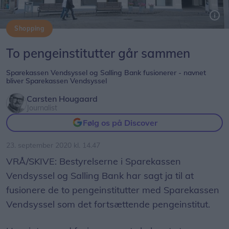
Shopping
Salling Banks filial på Lilletorv i Nykøbing Mors kommer til at hedde Sparekassen Vendsyssel, hvis myndighederne godkender den aftalte fusion. Arkivfoto
To pengeinstitutter går sammen
Sparekassen Vendsyssel og Salling Bank fusionerer - navnet
bliver Sparekassen Vendsyssel
Carsten Hougaard
Journalist
Følg os på Discover
23. september 2020 kl. 14.47
VRÅ/SKIVE: Bestyrelserne i Sparekassen
Vendsyssel og Salling Bank har sagt ja til at
fusionere de to pengeinstitutter med Sparekassen
Vendsyssel som det fortsættende pengeinstitut.