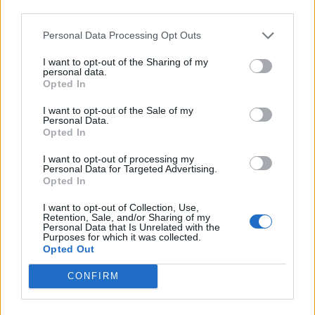
third parties.
Personal Data Processing Opt Outs
Aktuelt
Nordjyllands Trafikselskab mangler 60 millioner kroner til næste år.
I want to opt-out of the Sharing of my
Nordjyllands Trafikselskab mangler
personal data.
Opted In
tocifret millionbeløb
I want to opt-out of the Sale of my
Simon Jensen
Personal Data.
Journalist
Opted In
Følg os på Discover
I want to opt-out of processing my
Personal Data for Targeted Advertising.
Opted In
06. august 2026 kl. 08.00
NORDJYLLAND: Stigende brændstofpriser og
I want to opt-out of Collection, Use,
Retention, Sale, and/or Sharing of my
færre unge der vælger busser og tog til, udfordrer
Personal Data that Is Unrelated with the
Purposes for which it was collected.
Nordjyllands Trafikselskab.
Opted Out
CONFIRM
Det skriver
DR
.