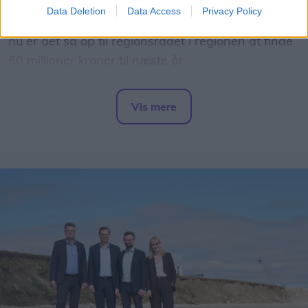
Mediet beskriver endvidere, at "den kollektive
Data Deletion
Data Access
Privacy Policy
trafik står i en alvorlig situation" i Nordjylland - og
nu er det så op til regionsrådet i regionen at finde
60 millioner kroner til næste år.
- Det er et svimlende beløb, indleder
Vis mere
regionsrådsmedlem Susanne Flydtkjær, inden hun
Del artikel
tilføjer:
- Jeg frygter især, at vi må reducere eller lukke
afgange i landdistrikterne, hvor folk er afhængige
af busserne for at komme på arbejde.
Helt konkret kan de manglende millioner medføre,
at nogle ruter må sløjfes helt - mens andre ruter
måske får færre afgange, skriver mediet.