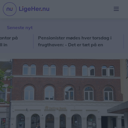
Seneste nyt
 på
Pensionister mødes hver torsdag i
Nordj
frugthaven: - Det er tæt på en
tocif
katastrofe, hvis vi ikke kan komme