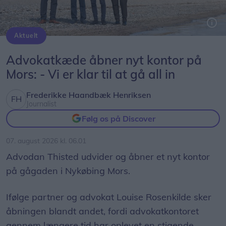
Aktuelt
De fire partnere i Advodan Thisted åbner kontor i Nykøbing Mors efter flere opfordringer fra lokale kunder.
PR-foto: Bertel Bolt
Advokatkæde åbner nyt kontor på
Mors: - Vi er klar til at gå all in
Frederikke Haandbæk Henriksen
Journalist
Følg os på Discover
07. august 2026 kl. 06.01
Advodan Thisted udvider og åbner et nyt kontor
på gågaden i Nykøbing Mors.
Ifølge partner og advokat Louise Rosenkilde sker
åbningen blandt andet, fordi advokatkontoret
gennem længere tid har oplevet en stigende