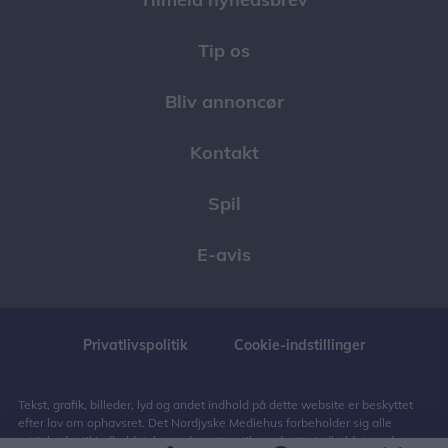
Tip os
Bliv annoncør
Kontakt
Spil
E-avis
Privatlivspolitik
Cookie-indstillinger
Tekst, grafik, billeder, lyd og andet indhold på dette website er beskyttet
efter lov om ophavsret. Det Nordjyske Mediehus forbeholder sig alle
rettigheder til indholdet, herunder retten til at udnytte indholdet med