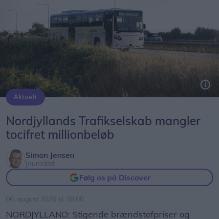
Aktuelt
Nordjyllands Trafikselskab mangler 60 millioner kroner til næste år.
Nordjyllands Trafikselskab mangler
tocifret millionbeløb
Simon Jensen
Journalist
Følg os på Discover
06. august 2026 kl. 08.00
NORDJYLLAND: Stigende brændstofpriser og