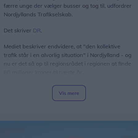
færre unge der vælger busser og tog til, udfordrer
Nordjyllands Trafikselskab.
Det skriver
DR
.
Mediet beskriver endvidere, at "den kollektive
trafik står i en alvorlig situation" i Nordjylland - og
nu er det så op til regionsrådet i regionen at finde
60 millioner kroner til næste år.
- Det er et svimlende beløb, indleder
Vis mere
regionsrådsmedlem Susanne Flydtkjær, inden hun
Del artikel
tilføjer:
- Jeg frygter især, at vi må reducere eller lukke
afgange i landdistrikterne, hvor folk er afhængige