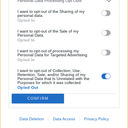
Personal Data Processing Opt Outs
Advodan Thisted udvider og åbner et nyt kontor
I want to opt-out of the Sharing of my
personal data.
på gågaden i Nykøbing Mors.
Opted In
Ifølge partner og advokat Louise Rosenkilde sker
I want to opt-out of the Sale of my
Personal Data.
åbningen blandt andet, fordi advokatkontoret
Opted In
gennem længere tid har oplevet en stigende
I want to opt-out of processing my
interesse fra både private og virksomheder på
Personal Data for Targeted Advertising.
Opted In
Mors.
I want to opt-out of Collection, Use,
Retention, Sale, and/or Sharing of my
- Der er efter vores opfattelse plads i markedet til
Personal Data that Is Unrelated with the
Purposes for which it was collected.
kompetent erhvervs- og privatretlig rådgivning,
Opted Out
som tilbydes af Advodan. Derudover ønsker vi at
Vis mere
CONFIRM
komme tættere på både nuværende og nye
Del artikel
kunder på Mors, siger Louise Rosenkilde.
Data Deletion
Data Access
Privacy Policy
Advodan Thisted har desuden fået flere direkte
Kategorier