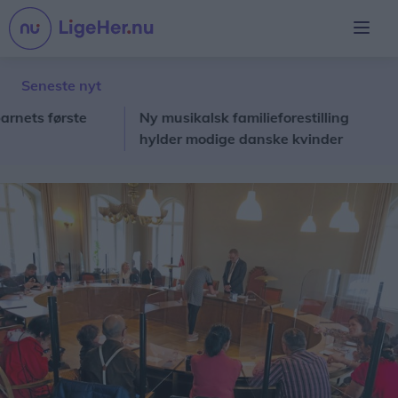
Seneste nyt
s første
Ny musikalsk familieforestilling
T
hylder modige danske kvinder
Fa