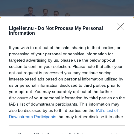
af busserne for at komme på arbejde.
Helt konkret kan de manglende millioner medføre,
at nogle ruter må sløjfes helt - mens andre ruter
LigeHer.nu -
Do Not Process My Personal
måske får færre afgange, skriver mediet.
Information
If you wish to opt-out of the sale, sharing to third parties, or
processing of your personal or sensitive information for
targeted advertising by us, please use the below opt-out
Aktuelt
section to confirm your selection. Please note that after your
De fire partnere i Advodan Thisted åbner kontor i Nykøbing Mors efter flere opfordringer fra lokale kunder.
PR-foto: Bertel Bolt
opt-out request is processed you may continue seeing
Advokatkæde åbner nyt kontor på
interest-based ads based on personal information utilized by
us or personal information disclosed to third parties prior to
Mors: - Vi er klar til at gå all in
your opt-out. You may separately opt-out of the further
disclosure of your personal information by third parties on the
Frederikke Haandbæk Henriksen
IAB’s list of downstream participants. This information may
Journalist
also be disclosed by us to third parties on the
IAB’s List of
Følg os på Discover
Downstream Participants
that may further disclose it to other
third parties.
07. august 2026 kl. 06.01
Opdateret kl. 08.55