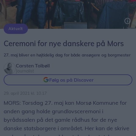
Aktuelt
Fra sidste års grundlovsceremoni i byrådssalen i Nykøbing. Privat foto
Ceremoni for nye danskere på Mors
27. maj bliver en højtidelig dag for både ansøgere og borgmester
Carsten Tolbøll
Journalist
Følg os på Discover
29. april 2021 kl. 10.17
MORS: Torsdag 27. maj kan Morsø Kommune for
anden gang holde grundlovsceremoni i
byrådssalen på det gamle rådhus for de nye
danske statsborgere i området. Her kan de skrive