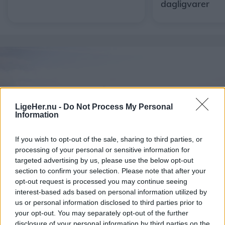
dagligvarer
LigeHer.nu -
Do Not Process My Personal
Information
If you wish to opt-out of the sale, sharing to third parties, or
processing of your personal or sensitive information for
targeted advertising by us, please use the below opt-out
section to confirm your selection. Please note that after your
opt-out request is processed you may continue seeing
interest-based ads based on personal information utilized by
Aktuelt
Nordjyllands Trafikselskab mangler 60 millioner kroner til næste år.
us or personal information disclosed to third parties prior to
your opt-out. You may separately opt-out of the further
Nordjyllands Trafikselskab mangler
disclosure of your personal information by third parties on the