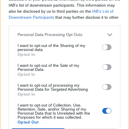
tocifret millionbeløb
IAB’s list of downstream participants. This information may
also be disclosed by us to third parties on the
IAB’s List of
Simon Jensen
Downstream Participants
that may further disclose it to other
Journalist
third parties.
Følg os på Discover
Personal Data Processing Opt Outs
06. august 2026 kl. 08.00
I want to opt-out of the Sharing of my
personal data.
NORDJYLLAND: Stigende brændstofpriser og
Opted In
færre unge der vælger busser og tog til, udfordrer
I want to opt-out of the Sale of my
Nordjyllands Trafikselskab.
Personal Data.
Opted In
Det skriver
DR
.
I want to opt-out of processing my
Personal Data for Targeted Advertising.
Opted In
Mediet beskriver endvidere, at "den kollektive
I want to opt-out of Collection, Use,
trafik står i en alvorlig situation" i Nordjylland - og
Retention, Sale, and/or Sharing of my
Personal Data that Is Unrelated with the
nu er det så op til regionsrådet i regionen at finde
Purposes for which it was collected.
Opted Out
60 millioner kroner til næste år.