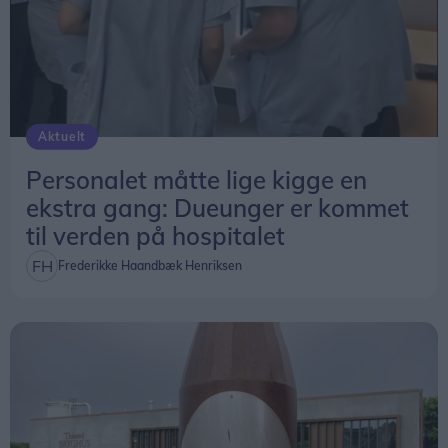
Advodan inviterer til åbningsreception i de nye
lokaler på Algade 18, st. th., fredag den 4.
september.
Aktuelt
Personalet måtte lige kigge en
ekstra gang: Dueunger er kommet
til verden på hospitalet
Frederikke Haandbæk Henriksen