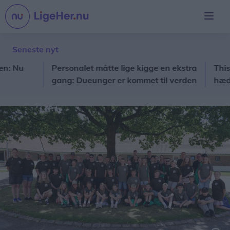
Seneste nyt
u
Personalet måtte lige kigge en ekstra
Thisted B
gang: Dueunger er kommet til verden
hæderspri
på hospitalet
der går vi