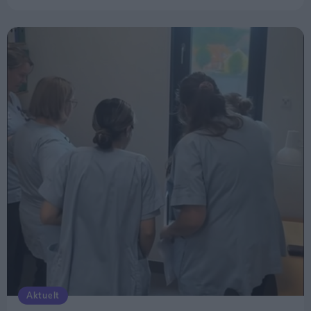
Datter og svigersøn flytter ind
Det bliver dog især to andre medlemmer af
familien, gæsterne kommer til at møde på Thisted
Camping.
Gitte og Henrik Thusgaard Poulsens datter og
svigersøn flytter nemlig ind på campingpladsen
sammen med deres to børn. Her skal de bo året
rundt og stå for den daglige drift.
Aktuelt