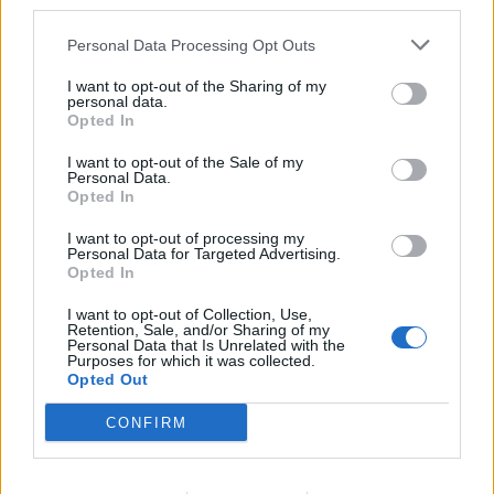
third parties.
08. august 2026 kl. 06.03
Personal Data Processing Opt Outs
THISTED: Efter mere end 20 år med Janni og
I want to opt-out of the Sharing of my
William Christiansen som ejere skal Thisted
personal data.
Opted In
Camping nu skifte hænder.
I want to opt-out of the Sale of my
Personal Data.
Fra 1. januar 2027 overtager Gitte og Henrik
Opted In
Thusgaard Poulsen campingpladsen, som bliver
I want to opt-out of processing my
den fjerde i deres familievirksomhed Let’s Camp.
Personal Data for Targeted Advertising.
Opted In
Janni og William Christiansen overtog Thisted
I want to opt-out of Collection, Use,
Retention, Sale, and/or Sharing of my
Camping den 1. maj 2006 og drev selv pladsen
Personal Data that Is Unrelated with the
Purposes for which it was collected.
frem til midten af 2013. Siden har den i en
Opted Out
årrække været forpagtet ud, mens den de seneste
Vis mere
CONFIRM
to sæsoner er blevet drevet af deres
Del artikel
medarbejdere.