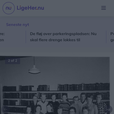
Seneste nyt
De fløj over parkeringspladsen: Nu
Person
skal flere drenge lokkes til
gang: 
gymnastikken
på hos
2 af 2
Forrige
Næ