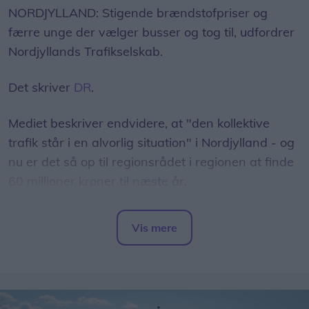
NORDJYLLAND: Stigende brændstofpriser og
færre unge der vælger busser og tog til, udfordrer
Nordjyllands Trafikselskab.
Det skriver
DR
.
Mediet beskriver endvidere, at "den kollektive
trafik står i en alvorlig situation" i Nordjylland - og
nu er det så op til regionsrådet i regionen at finde
60 millioner kroner til næste år.
- Det er et svimlende beløb, indleder
Vis mere
regionsrådsmedlem Susanne Flydtkjær, inden hun
Del artikel
tilføjer:
- Jeg frygter især, at vi må reducere eller lukke