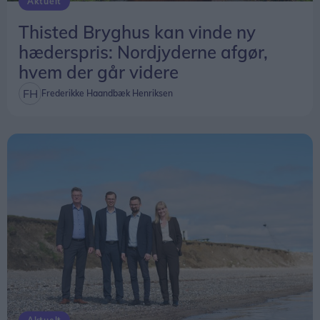
Aktuelt
Thisted med mange gode minder og takker
Thisted Bryghus kan vinde ny
samtidig de gæster, der gennem årene har besøgt
hæderspris: Nordjyderne afgør,
campingpladsen. De håber, at gæsterne vil tage
hvem der går videre
godt imod den nye familie, når den overtager ved
årsskiftet.
Frederikke Haandbæk Henriksen