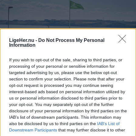
afgange i landdistrikterne, hvor folk er afhængige
af busserne for at komme på arbejde.
Helt konkret kan de manglende millioner medføre,
at nogle ruter må sløjfes helt - mens andre ruter
LigeHer.nu -
Do Not Process My Personal
måske får færre afgange, skriver mediet.
Information
If you wish to opt-out of the sale, sharing to third parties, or
processing of your personal or sensitive information for
targeted advertising by us, please use the below opt-out
section to confirm your selection. Please note that after your
Mad & Drikke
opt-out request is processed you may continue seeing
interest-based ads based on personal information utilized by
Thisted Camping får nye ejere:
us or personal information disclosed to third parties prior to
Familien flytter ind på pladsen
your opt-out. You may separately opt-out of the further
disclosure of your personal information by third parties on the
IAB’s list of downstream participants. This information may
Frederikke Haandbæk Henriksen
Journalist
also be disclosed by us to third parties on the
IAB’s List of
Downstream Participants
that may further disclose it to other
Følg os på Discover