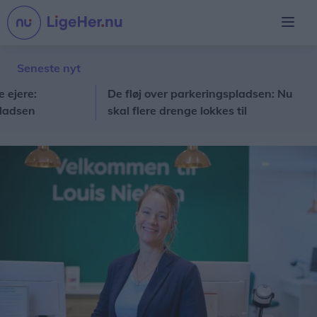
Seneste nyt
:
De fløj over parkeringspladsen: Nu
Per
n
skal flere drenge lokkes til
gan
gymnastikken
på 