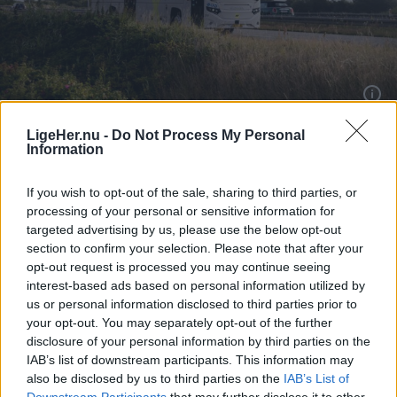
Aktuelt
Nordjyllands Trafikselskab mangler 60 millioner kroner til næste år.
LigeHer.nu -
Do Not Process My Personal
Information
Nordjyllands Trafikselskab mangler
tocifret millionbeløb
If you wish to opt-out of the sale, sharing to third parties, or
processing of your personal or sensitive information for
Simon Jensen
targeted advertising by us, please use the below opt-out
Journalist
section to confirm your selection. Please note that after your
Følg os på Discover
opt-out request is processed you may continue seeing
interest-based ads based on personal information utilized by
06. august 2026 kl. 08.00
us or personal information disclosed to third parties prior to
your opt-out. You may separately opt-out of the further
NORDJYLLAND: Stigende brændstofpriser og
disclosure of your personal information by third parties on the
færre unge der vælger busser og tog til, udfordrer
IAB’s list of downstream participants. This information may
Nordjyllands Trafikselskab.
also be disclosed by us to third parties on the
IAB’s List of
Downstream Participants
that may further disclose it to other