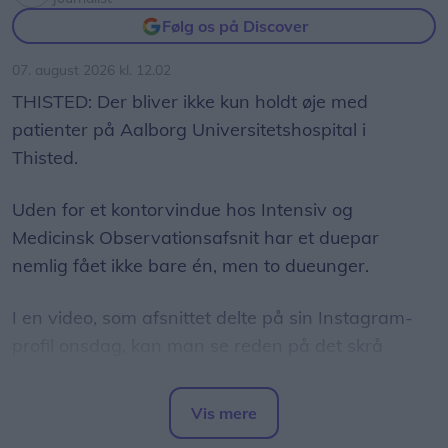
Følg os på Discover
07. august 2026 kl. 12.02
THISTED: Der bliver ikke kun holdt øje med
patienter på Aalborg Universitetshospital i
Thisted.
Uden for et kontorvindue hos Intensiv og
Medicinsk Observationsafsnit har et duepar
nemlig fået ikke bare én, men to dueunger.
I en video, som afsnittet delte på sin Instagram-
profil onsdag, kan man se reden på det skrå
udhæng uden for vinduet.
Vis mere
Dueparret forsøger hvert år at bygge rede på
Del artikel