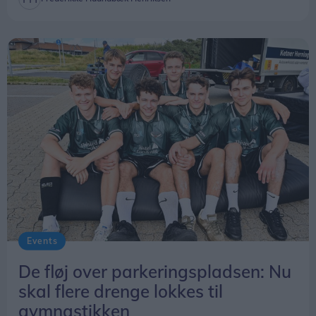
Senere på dagen handlede middagskonferencen
blandt andet om afbrydelser på stuerne,
plejetiltag, telefoner og alarmer. Men dagens
største distraktion befandt sig uden for
kontorvinduet, hvor personalet lige måtte kigge til
reden indimellem.
For der lå stadig et æg mere.
Torsdag oplyste hospitalets presseafdeling, at
også det andet æg nu er klækket. Dermed er der
to små dueunger, som er kommet til verden på
Events
hospitalet.
De fløj over parkeringspladsen: Nu
skal flere drenge lokkes til
gymnastikken