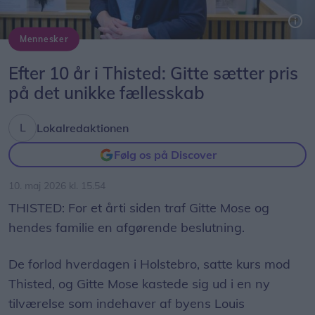
Mennesker
I 2016 tog Gitte Mose og familien springet. De flyttede til Thisted, så Gitte Mose kunne overtage byens Louis Nielsen. Her ti år efter er det en beslutning, som hverken familien eller Gitte Mose selv aldrig har fortrudt.
Efter 10 år i Thisted: Gitte sætter pris
på det unikke fællesskab
Lokalredaktionen
Følg os på Discover
10. maj 2026 kl. 15.54
THISTED: For et årti siden traf Gitte Mose og
hendes familie en afgørende beslutning.
De forlod hverdagen i Holstebro, satte kurs mod
Thisted, og Gitte Mose kastede sig ud i en ny
tilværelse som indehaver af byens Louis