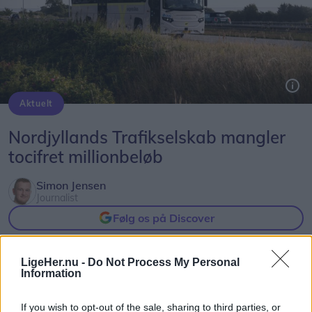
Aktuelt
Nordjyllands Trafikselskab mangler 60 millioner kroner til næste år.
Nordjyllands Trafikselskab mangler
tocifret millionbeløb
Simon Jensen
Journalist
Følg os på Discover
06. august 2026 kl. 08.00
LigeHer.nu -
Do Not Process My Personal
NORDJYLLAND: Stigende brændstofpriser og
Information
færre unge der vælger busser og tog til, udfordrer
If you wish to opt-out of the sale, sharing to third parties, or
Nordjyllands Trafikselskab.