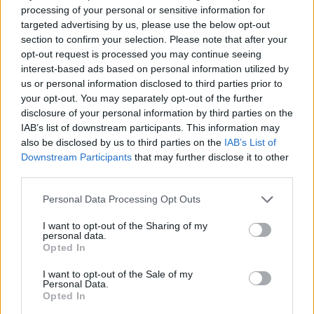
processing of your personal or sensitive information for
targeted advertising by us, please use the below opt-out
Det skriver
DR
.
section to confirm your selection. Please note that after your
opt-out request is processed you may continue seeing
Mediet beskriver endvidere, at "den kollektive
interest-based ads based on personal information utilized by
us or personal information disclosed to third parties prior to
trafik står i en alvorlig situation" i Nordjylland - og
your opt-out. You may separately opt-out of the further
nu er det så op til regionsrådet i regionen at finde
disclosure of your personal information by third parties on the
60 millioner kroner til næste år.
IAB’s list of downstream participants. This information may
also be disclosed by us to third parties on the
IAB’s List of
Downstream Participants
that may further disclose it to other
- Det er et svimlende beløb, indleder
third parties.
Vis mere
regionsrådsmedlem Susanne Flydtkjær, inden hun
Del artikel
Personal Data Processing Opt Outs
tilføjer:
I want to opt-out of the Sharing of my
personal data.
- Jeg frygter især, at vi må reducere eller lukke
Opted In
afgange i landdistrikterne, hvor folk er afhængige
I want to opt-out of the Sale of my
af busserne for at komme på arbejde.
Personal Data.
Opted In