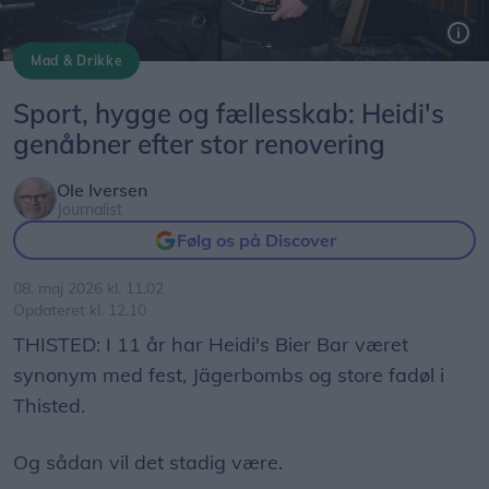
Mad & Drikke
Rebekka Vegeberg og Matti Landbo glæder til til fredag aften for Ats e op de rammer plet med den nye udgave af "Heidis"
Sport, hygge og fællesskab: Heidi's
genåbner efter stor renovering
Ole Iversen
Journalist
Følg os på Discover
08. maj 2026 kl. 11.02
Opdateret kl. 12.10
THISTED: I 11 år har Heidi's Bier Bar været
synonym med fest, Jägerbombs og store fadøl i
Thisted.
Og sådan vil det stadig være.