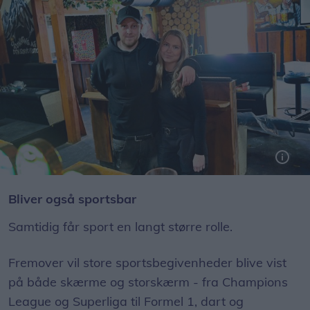
Alt bliver pillet ned og nyt grej sat ind, så Heidis også bliver et sted med sport, hygge og fællesskab, lyder det fra Matti Landbo og Rebekka Vegeberg.
Bliver også sportsbar
Samtidig får sport en langt større rolle.
Fremover vil store sportsbegivenheder blive vist
på både skærme og storskærm - fra Champions
League og Superliga til Formel 1, dart og