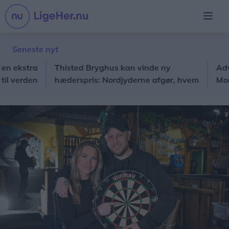
Seneste nyt
stra
Thisted Bryghus kan vinde ny
Advokatk
rden
hæderspris: Nordjyderne afgør, hvem
Mors: - Vi
der går videre