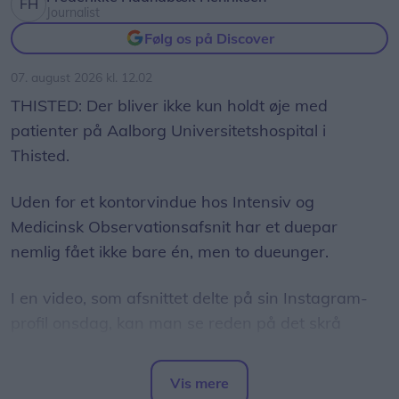
Journalist
Følg os på Discover
07. august 2026 kl. 12.02
THISTED: Der bliver ikke kun holdt øje med
patienter på Aalborg Universitetshospital i
Thisted.
Uden for et kontorvindue hos Intensiv og
Medicinsk Observationsafsnit har et duepar
nemlig fået ikke bare én, men to dueunger.
I en video, som afsnittet delte på sin Instagram-
profil onsdag, kan man se reden på det skrå
udhæng uden for vinduet.
Vis mere
Dueparret forsøger hvert år at bygge rede på