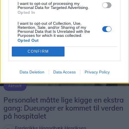
Helt konkret kan de manglende millioner medføre,
I want to opt-out of processing my
Personal Data for Targeted Advertising.
at nogle ruter må sløjfes helt - mens andre ruter
Opted In
måske får færre afgange, skriver mediet.
I want to opt-out of Collection, Use,
Retention, Sale, and/or Sharing of my
Personal Data that Is Unrelated with the
Purposes for which it was collected.
Opted Out
CONFIRM
Data Deletion
Data Access
Privacy Policy
Aktuelt
De to dueunger er nu klækket i reden uden for et kontorvindue hos Intensiv og Medicinsk Observationsafsnit på Aalborg Universitetshospital i Thisted. Personalet følger spændt med fra første parket.
Personalet måtte lige kigge en ekstra
gang: Dueunger er kommet til verden
på hospitalet
Frederikke Haandbæk Henriksen