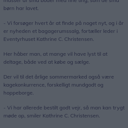
masser af små boder med fine ting, som de små
børn har lavet.
- Vi forsøger hvert år at finde på noget nyt, og i år
er nyheden et bagagerumssalg, fortæller leder i
Eventyrhuset Kathrine C. Christensen.
Her håber man, at mange vil have lyst til at
deltage, både ved at købe og sælge.
Der vil til det årlige sommermarked også være
kagekonkurrence, forskelligt mundgodt og
hoppeborge.
- Vi har allerede bestilt godt vejr, så man kan trygt
møde op, smiler Kathrine C. Christensen.