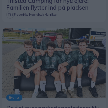
Thisted Camping får nye ejere:
Familien flytter ind på pladsen
Frederikke Haandbæk Henriksen
Events
De fløj over parkeringspladsen: Nu