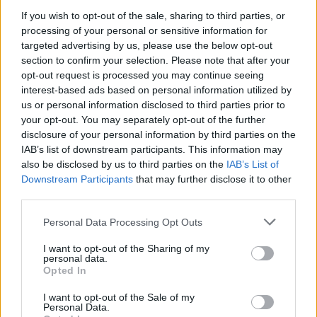
solformørkelse
If you wish to opt-out of the sale, sharing to third parties, or
processing of your personal or sensitive information for
Bliver familiens fjerde campingplads
Emilie Nesheim Shaw
targeted advertising by us, please use the below opt-out
Gitte og Henrik Thusgaard Poulsen driver i
section to confirm your selection. Please note that after your
Følg os på Discover
opt-out request is processed you may continue seeing
forvejen Toftum Bjerge Camping, Glyngøre
interest-based ads based on personal information utilized by
Camping og Himmerland Camping under navnet
08. august 2026 kl. 14.00
us or personal information disclosed to third parties prior to
Let’s Camp.
your opt-out. You may separately opt-out of the further
NORDJYLLAND: Når solen går mod horisonten
disclosure of your personal information by third parties on the
onsdag 12. august, bliver det ikke en helt
IAB’s list of downstream participants. This information may
almindelig sommeraften.
also be disclosed by us to third parties on the
IAB’s List of
Downstream Participants
that may further disclose it to other
third parties.
Nordjyder får nemlig mulighed for at opleve den
kraftigste delvise solformørkelse, der kan ses fra
Personal Data Processing Opt Outs
Danmark frem til 2048.
I want to opt-out of the Sharing of my
personal data.
Opted In
Over hele landet vil Månen bevæge sig ind foran
Solen, og afhængigt af hvor i Danmark man
I want to opt-out of the Sale of my
Personal Data.