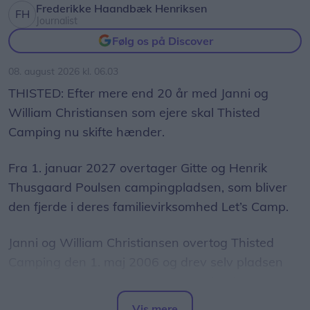
Frederikke Haandbæk Henriksen
Journalist
Følg os på Discover
08. august 2026 kl. 06.03
THISTED: Efter mere end 20 år med Janni og
William Christiansen som ejere skal Thisted
Camping nu skifte hænder.
Fra 1. januar 2027 overtager Gitte og Henrik
Thusgaard Poulsen campingpladsen, som bliver
den fjerde i deres familievirksomhed Let’s Camp.
Janni og William Christiansen overtog Thisted
Camping den 1. maj 2006 og drev selv pladsen
frem til midten af 2013. Siden har den i en
årrække været forpagtet ud, mens den de seneste
Vis mere