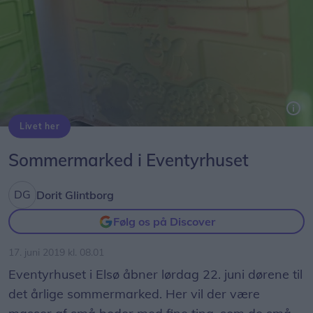
Livet her
Et af de søde små børn, der tager imod gæsterne til sommermarkedet i Eventyrhuset 22. juni. ?Privatfoto.
Sommermarked i Eventyrhuset
Dorit Glintborg
Følg os på Discover
17. juni 2019 kl. 08.01
Eventyrhuset i Elsø åbner lørdag 22. juni dørene til
det årlige sommermarked. Her vil der være