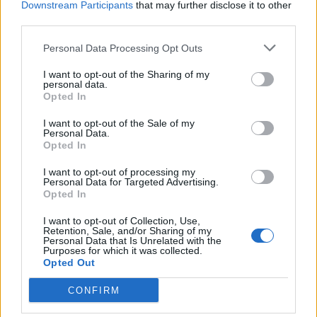
Downstream Participants
that may further disclose it to other
Journalist
third parties.
Følg os på Discover
Personal Data Processing Opt Outs
08. august 2026 kl. 06.03
I want to opt-out of the Sharing of my
THISTED: Efter mere end 20 år med Janni og
personal data.
Opted In
William Christiansen som ejere skal Thisted
Camping nu skifte hænder.
I want to opt-out of the Sale of my
Personal Data.
Opted In
Fra 1. januar 2027 overtager Gitte og Henrik
I want to opt-out of processing my
Thusgaard Poulsen campingpladsen, som bliver
Personal Data for Targeted Advertising.
Opted In
den fjerde i deres familievirksomhed Let’s Camp.
I want to opt-out of Collection, Use,
Retention, Sale, and/or Sharing of my
Janni og William Christiansen overtog Thisted
Personal Data that Is Unrelated with the
Purposes for which it was collected.
Camping den 1. maj 2006 og drev selv pladsen
Opted Out
frem til midten af 2013. Siden har den i en
CONFIRM
årrække været forpagtet ud, mens den de seneste
Vis mere
to sæsoner er blevet drevet af deres