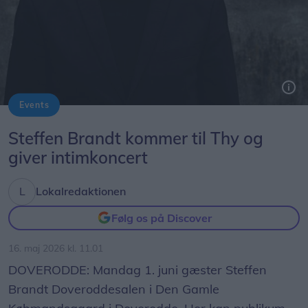
Events
Mandag den 1. juni gæster Steffen Brandt Doveroddesalen i Den Gamle Købmandsgaard i Doverodde.
Steffen Brandt kommer til Thy og
giver intimkoncert
Lokalredaktionen
Følg os på Discover
16. maj 2026 kl. 11.01
DOVERODDE: Mandag 1. juni gæster Steffen
Brandt Doveroddesalen i Den Gamle