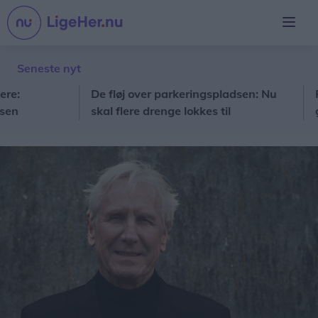
Seneste nyt
De fløj over parkeringspladsen: Nu
Perso
skal flere drenge lokkes til
gang:
gymnastikken
på ho