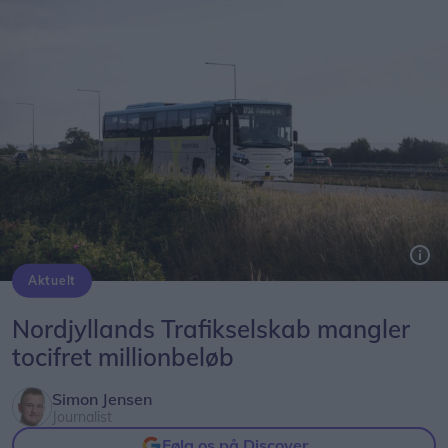
Aktuelt
Nordjyllands Trafikselskab mangler 60 millioner kroner til næste år.
Nordjyllands Trafikselskab mangler
tocifret millionbeløb
Simon Jensen
Journalist
Følg os på Discover