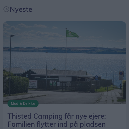
Nyeste
Bliver familiens fjerde campingplads
Gitte og Henrik Thusgaard Poulsen driver i
forvejen Toftum Bjerge Camping, Glyngøre
Camping og Himmerland Camping under navnet
Let’s Camp.
Mad & Drikke
Thisted Camping får nye ejere:
Familien flytter ind på pladsen