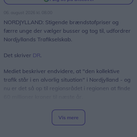
06. august 2026 kl. 08.00
NORDJYLLAND: Stigende brændstofpriser og
færre unge der vælger busser og tog til, udfordrer
Nordjyllands Trafikselskab.
Det skriver
DR
.
Mediet beskriver endvidere, at "den kollektive
trafik står i en alvorlig situation" i Nordjylland - og
nu er det så op til regionsrådet i regionen at finde
60 millioner kroner til næste år.
- Det er et svimlende beløb, indleder
Vis mere
regionsrådsmedlem Susanne Flydtkjær, inden hun
Del artikel
tilføjer: