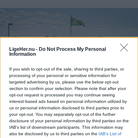
- Jeg frygter især, at vi må reducere eller lukke
afgange i landdistrikterne, hvor folk er afhængige
af busserne for at komme på arbejde.
Helt konkret kan de manglende millioner medføre,
LigeHer.nu -
Do Not Process My Personal
at nogle ruter må sløjfes helt - mens andre ruter
Information
måske får færre afgange, skriver mediet.
If you wish to opt-out of the sale, sharing to third parties, or
processing of your personal or sensitive information for
targeted advertising by us, please use the below opt-out
section to confirm your selection. Please note that after your
opt-out request is processed you may continue seeing
Mad & Drikke
interest-based ads based on personal information utilized by
us or personal information disclosed to third parties prior to
Thisted Camping får nye ejere:
your opt-out. You may separately opt-out of the further
disclosure of your personal information by third parties on the
Familien flytter ind på pladsen
IAB’s list of downstream participants. This information may
also be disclosed by us to third parties on the
IAB’s List of
Frederikke Haandbæk Henriksen