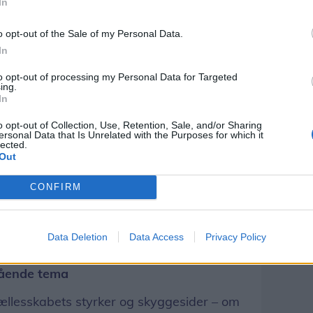
In
 et eksempel på den voksende tendens til
o opt-out of the Sale of my Personal Data.
itionelle scener, hvor naturen spiller en
In
to opt-out of processing my Personal Data for Targeted
ing.
In
delt i mindre grupper på 20-25 personer,
 tre kilometer lang rute i Nationalpark
o opt-out of Collection, Use, Retention, Sale, and/or Sharing
ersonal Data that Is Unrelated with the Purposes for which it
skellige tableauer og fortællinger, der er
lected.
Out
CONFIRM
hvor materialet opstår undervejs. Det
 formes i mødet mellem mennesker, sted og
Data Deletion
Data Access
Privacy Policy
rd Haugesen.
ående tema
fællesskabets styrker og skyggesider – om