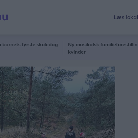
Læs loka
ts første skoledag
Ny musikalsk familieforestilling hyl
kvinder