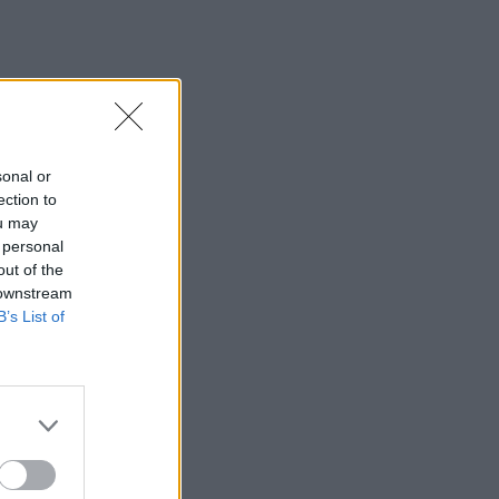
sonal or
ection to
ou may
 personal
out of the
 downstream
B’s List of