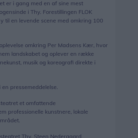
et er i gang med en af sine mest
gensinde i Thy. Forestillingen FLOK
hy til en levende scene med omkring 100
reoplevelse omkring Per Madsens Kær, hvor
nem landskabet og oplever en række
nekunst, musik og koreografi direkte i
 i en pressemeddelelse.
dsteatret et omfattende
 professionelle kunstnere, lokale
 området.
rdsteatret Thy, Steen Nedergaard