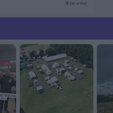
Del artikel
r af 20-25 personer
premiere)
30
ærforestilling)
30