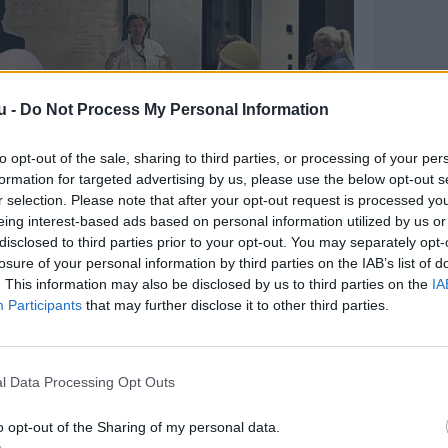
u -
Do Not Process My Personal Information
to opt-out of the sale, sharing to third parties, or processing of your per
formation for targeted advertising by us, please use the below opt-out s
r selection. Please note that after your opt-out request is processed y
eing interest-based ads based on personal information utilized by us or
disclosed to third parties prior to your opt-out. You may separately opt-
losure of your personal information by third parties on the IAB’s list of
. This information may also be disclosed by us to third parties on the
IA
Participants
that may further disclose it to other third parties.
side om side
ger i forestillingen, herunder
ra Limfjordsteatret og Kånstkollektivet
l Data Processing Opt Outs
ndet Fyrspillene i Sydthy,
o opt-out of the Sharing of my personal data.
Sø og Nordvestjysk Pigekor.