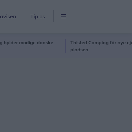
lavisen
Tip os
der modige danske
Thisted Camping får nye ejere: Fami
pladsen