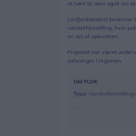
at høre til, men også om at
Limfjordsteatret beskriver
vandreforestilling, hvor 
en del af oplevelsen.
Projektet har været undervej
satsninger i regionen.
OM FLOK
Type
: Vandreforestilling
Sted
: Per Madsens Kær, 
Thy, Sydthy
Medvirkende
: Ca. 100 (