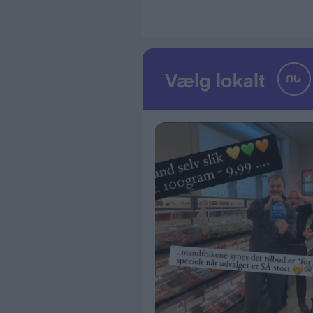
Rute
: Ca. 3 km i gruppe
Spilleplan:
17. juni 2026 kl. 19.30 (
18.-19. juni 2026 kl. 19.
20. juni 2026 kl. 15.30
21. juni 2026 kl 19:30
22. juni 2026 kl. 19.30 (s
23.-26. juni 2026 kl. 19.