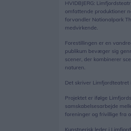
HVIDBJERG: Limfjordsteatr
omfattende produktioner no
forvandler Nationalpark T
medvirkende.
Forestillingen er en vand
publikum bevæger sig gen
scener, der kombinerer sce
naturen.
Det skriver Limfjordteatret
Projektet er ifølge Limfjor
samskabelsesarbejde mellem
foreninger og frivillige fra
Kunstnerisk leder i Limfjo