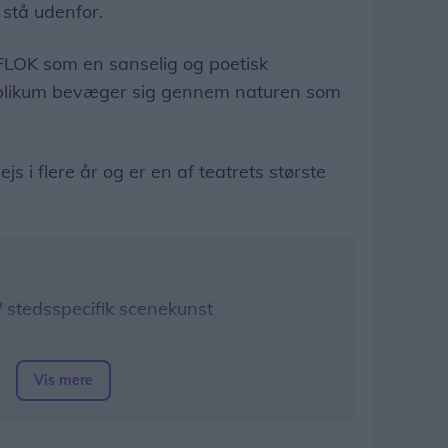
 stå udenfor.
 FLOK som en sanselig og poetisk
publikum bevæger sig gennem naturen som
s i flere år og er en af teatrets største
 / stedsspecifik scenekunst
Hvidbjerg Klitplantage, Nationalpark
Vis mere
professionelle og lokale deltagere)