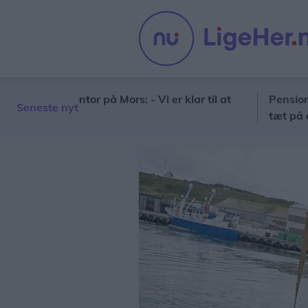
t kontor på Mors: - Vi er klar til at
Pensionister mø
Seneste nyt
tæt på en katas