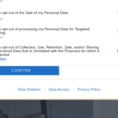
In
åde, men nu er vi på 14 – med deltagelse
o opt-out of the Sale of my Personal Data.
In
der og endda Mors-Thy Håndbold. Det
it!
to opt-out of processing my Personal Data for Targeted
ing.
In
holdning: – Spørgsmålet er: kan bådene
o opt-out of Collection, Use, Retention, Sale, and/or Sharing
ælter de med et kæmpe plask? Publikum får
ersonal Data that Is Unrelated with the Purposes for which it
lected.
n – og speakingen bliver i særklasse
Out
CONFIRM
Data Deletion
Data Access
Privacy Policy