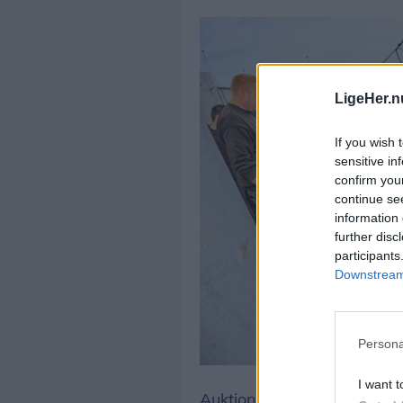
LigeHer.n
If you wish 
sensitive in
confirm you
continue se
information 
further disc
participants
Downstream 
Persona
Foto: Ole Iversen
I want t
Auktionsmester og arrangør