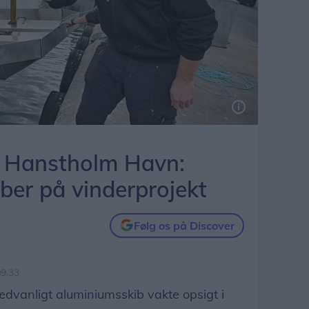
il Hanstholm Havn:
er på vinderprojekt
Følg os på Discover
09.33
anligt aluminiumsskib vakte opsigt i