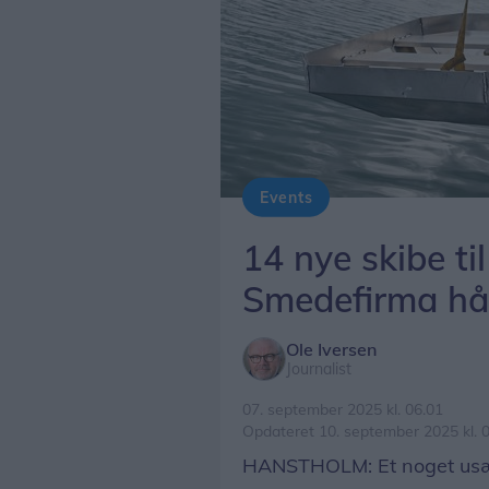
Events
Mike Birkebos hemmelige våben til Sliske-racet sættes i vandet. Smeden tror på sejren til sin besætning.
14 nye skibe t
Smedefirma håb
Ole Iversen
Journalist
07. september 2025 kl. 06.01
Opdateret 10. september 2025 kl. 
HANSTHOLM: Et noget usædv