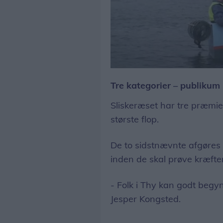
Tre kategorier – publiku
Sliskeræset har tre præmiek
største flop.
De to sidstnævnte afgøres 
inden de skal prøve kræft
- Folk i Thy kan godt begynd
Jesper Kongsted.