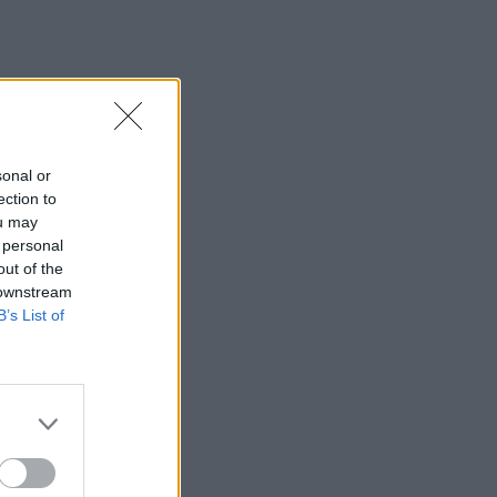
sonal or
ection to
ou may
 personal
out of the
 downstream
B’s List of