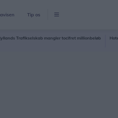
lavisen
Tip os
Trafikselskab mangler tocifret millionbeløb
Hotel stille