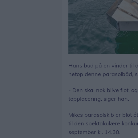
Den er da superstabil, lyder det fra Mike Birkebo, medindehaver af Mike’s Hydraulik & Motor.
Hans bud på en vinder til 
netop denne parasolbåd, s
- Den skal nok blive flot, o
topplacering, siger han.
Mikes parasolskib er blot ét 
til den spektakulære konkur
september kl. 14.30.