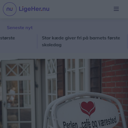
Seneste nyt
te
Stor kæde giver fri på barnets første
Ny 
skoledag
hyl