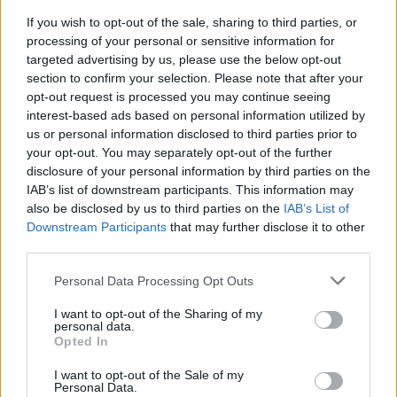
være dækket.
Vis mere
If you wish to opt-out of the sale, sharing to third parties, or
Del artikel
processing of your personal or sensitive information for
Det oplyser sol26 i en pressemeddelelse.
targeted advertising by us, please use the below opt-out
section to confirm your selection. Please note that after your
Formørkelsen topper omkring klokken 20.00, kort
opt-out request is processed you may continue seeing
interest-based ads based on personal information utilized by
før solnedgang, hvilket giver gode muligheder for
us or personal information disclosed to third parties prior to
at opleve fænomenet fra steder med frit udsyn
your opt-out. You may separately opt-out of the further
mod vest.
disclosure of your personal information by third parties on the
IAB’s list of downstream participants. This information may
also be disclosed by us to third parties on the
IAB’s List of
For mange nordjyder kan kysterne, fjordene og de
Downstream Participants
that may further disclose it to other
åbne landskaber danne en flot ramme om den
third parties.
sjældne naturoplevelse, hvis vejret arter sig.
Personal Data Processing Opt Outs
- En solformørkelse er en af de få begivenheder,
I want to opt-out of the Sharing of my
personal data.
der kan få os alle til at stoppe op og kigge i
Opted In
Aktuelt
samme retning. Det er både smukt, fascinerende
I want to opt-out of the Sale of my
Stor kæde giver fri på barnets første
og en fantastisk anledning til at samles om Solen,
Personal Data.