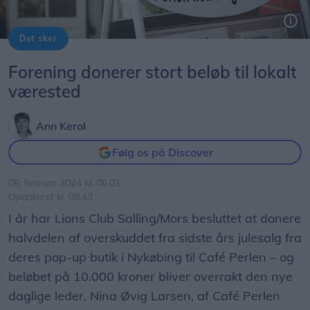
Det sker
Café Perlen modtager donation fra Lions Club Salling/Mors ved en reception den 14. februar.
Forening donerer stort beløb til lokalt
værested
Ann Kerol
Følg os på Discover
08. februar 2024 kl. 06.01
Opdateret kl. 08.43
I år har Lions Club Salling/Mors besluttet at donere
halvdelen af overskuddet fra sidste års julesalg fra
deres pop-up butik i Nykøbing til Café Perlen – og
beløbet på 10.000 kroner bliver overrakt den nye
daglige leder, Nina Øvig Larsen, af Café Perlen