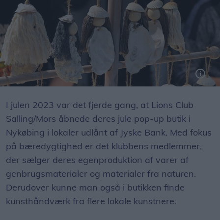
Det er egenproduktion af medlemmerne af Lions Club Salling/Mors
I julen 2023 var det fjerde gang, at Lions Club
Salling/Mors åbnede deres jule pop-up butik i
Nykøbing i lokaler udlånt af Jyske Bank. Med fokus
på bæredygtighed er det klubbens medlemmer,
der sælger deres egenproduktion af varer af
genbrugsmaterialer og materialer fra naturen.
Derudover kunne man også i butikken finde
kunsthåndværk fra flere lokale kunstnere.