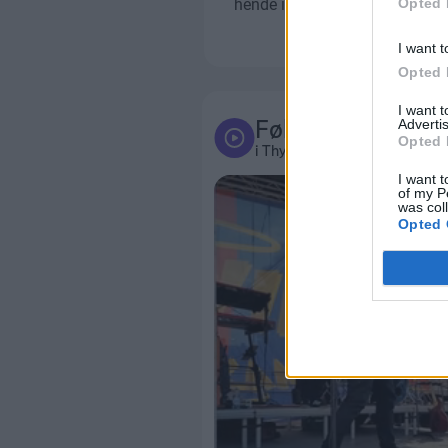
Opted 
I want t
Opted 
I want 
Følg med
Advertis
Opted 
i Thy-Mors
I want t
of my P
was col
Opted 