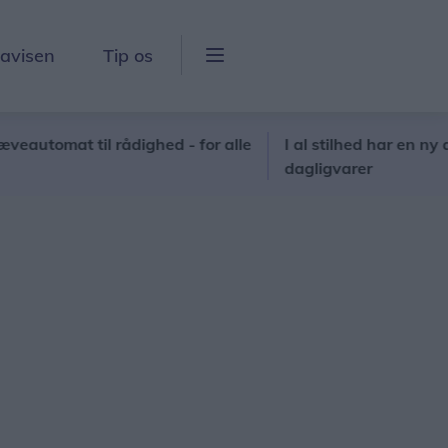
lavisen
Tip os
omat til rådighed - for alle
I al stilhed har en ny aktør me
dagligvarer