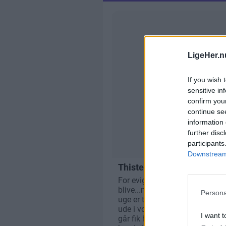
LigeHer.n
If you wish 
sensitive in
confirm you
continue se
information 
further disc
participants
Downstream 
Persona
I want t