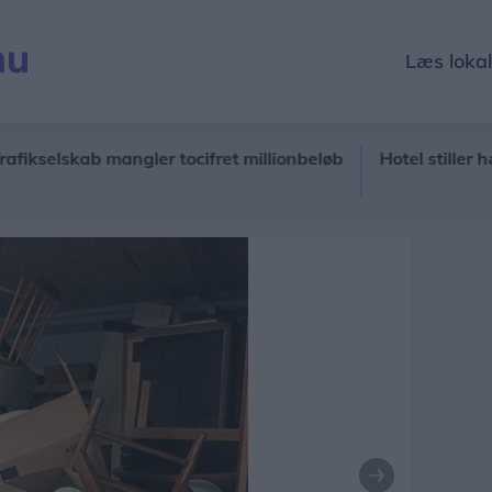
Læs loka
lskab mangler tocifret millionbeløb
Hotel stiller hæveaut
Næste