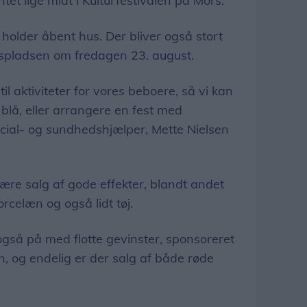
tet lige midt i Kulturfestivalen på Mors.
 holder åbent hus. Der bliver også stort
spladsen om fredagen 23. august.
il aktiviteter for vores beboere, så vi kan
 blå, eller arrangere en fest med
ocial- og sundhedshjælper, Mette Nielsen
ære salg af gode effekter, blandt andet
rcelæn og også lidt tøj.
gså på med flotte gevinster, sponsoreret
, og endelig er der salg af både røde