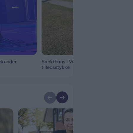
ekunder
Sankthans i Vestervig blev et
Lail
tilløbsstykke
bye