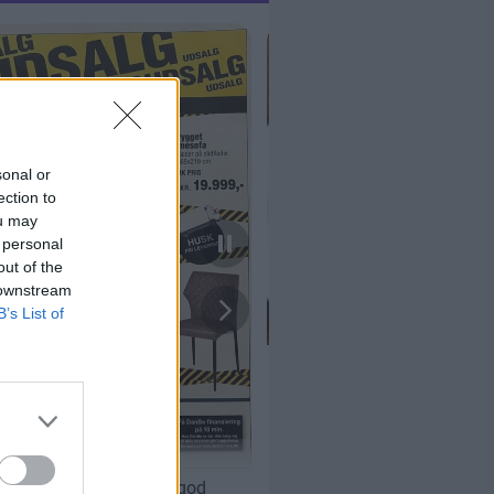
sonal or
ection to
ou may
 personal
out of the
 downstream
B’s List of