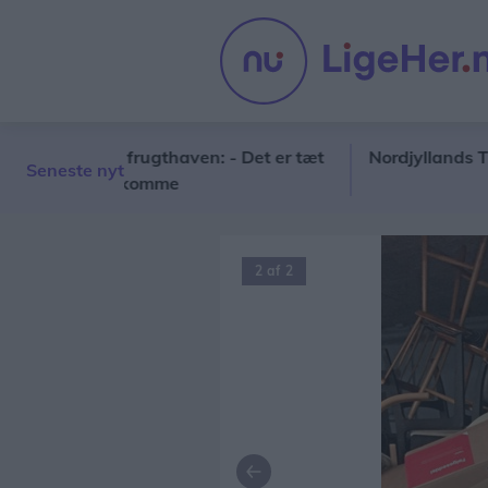
rsdag i frugthaven: - Det er tæt
Nordjyllands Trafikse
Seneste nyt
 ikke kan komme
2 af 2
Forrige