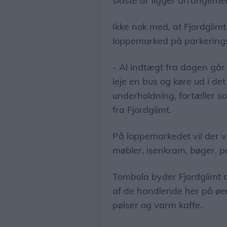
sidste år ligger arrangemen
Ikke nok med, at Fjordglimt
loppemarked på parkering
- Al indtægt fra dagen går t
leje en bus og køre ud i det
underholdning, fortæller s
fra Fjordglimt.
På loppemarkedet vil der v
møbler, isenkram, bøger, po
Tombola byder Fjordglimt o
af de handlende her på øen
pølser og varm kaffe.