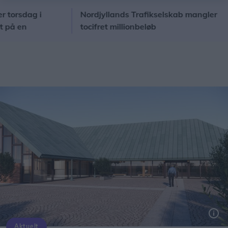
dag i
Nordjyllands Trafikselskab mangler
Ho
n
tocifret millionbeløb
rå
 komme
Aktuelt