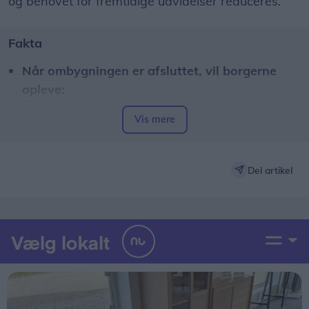
og behovet for fremtidige udvidelser reduceres.
Fakta
Når ombygningen er afsluttet, vil borgerne
opleve:
Én fælles hovedindgang med nem adgang til
Vis mere
hjælp
Bedre rammer for fortrolige samtaler
Forbedret tilgængelighed
Del artikel
En mere moderne og overskuelig borgerservice
Ombygningen forventes afsluttet ved udgangen
af 2026.