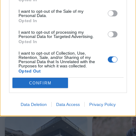
I want to opt-out of the Sale of my
Personal Data.
Opted In
I want to opt-out of processing my
Personal Data for Targeted Advertising.
Opted In
I want to opt-out of Collection, Use,
Retention, Sale, and/or Sharing of my
Personal Data that Is Unrelated with the
Purposes for which it was collected.
Sommerkoncert med De Vilde Kaniner
Flaget blev hejs
Opted Out
CONFIRM
Andre læser også
Data Deletion
Data Access
Privacy Policy