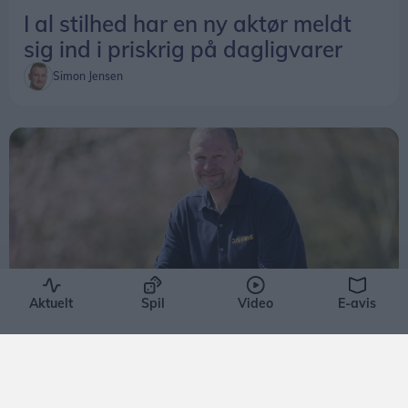
I al stilhed har en ny aktør meldt
sig ind i priskrig på dagligvarer
Simon Jensen
Aktuelt
Spil
Video
E-avis
Aktuelt