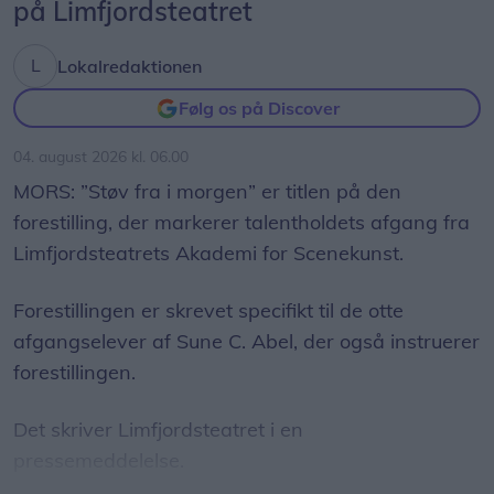
på Limfjordsteatret
hotelchef.
Lokalredaktionen
- Alle er velkomne. Vi har åbent døgnet rundt, der
Følg os på Discover
er gode parkeringsforhold og nem adgang til
automaten. Samtidig passer det godt ind i
04. august 2026 kl. 06.00
hotellets ambition om at være en del af
MORS: ”Støv fra i morgen” er titlen på den
lokalsamfundet og skabe værdi for både
forestilling, der markerer talentholdets afgang fra
mennesker og området, siger han.
Limfjordsteatrets Akademi for Scenekunst.
Kontanter er fortsat vigtige
Forestillingen er skrevet specifikt til de otte
Bag hæveautomaten står kontantvirksomheden
afgangselever af Sune C. Abel, der også instruerer
Nokas, som har ansvaret for drift og service.
forestillingen.
- Vi ved, at kontanter fortsat spiller en vigtig rolle
Det skriver Limfjordsteatret i en
for mange mennesker. En analyse fra
pressemeddelelse.
Nationalbanken viser, at kontantbetalinger fortsat