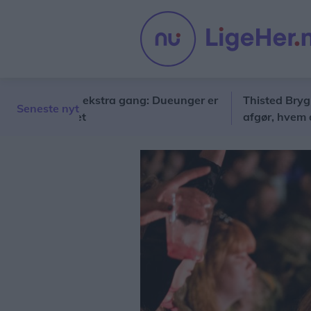
 kigge en ekstra gang: Dueunger er
Thisted Bryghus ka
Seneste nyt
hospitalet
afgør, hvem der går