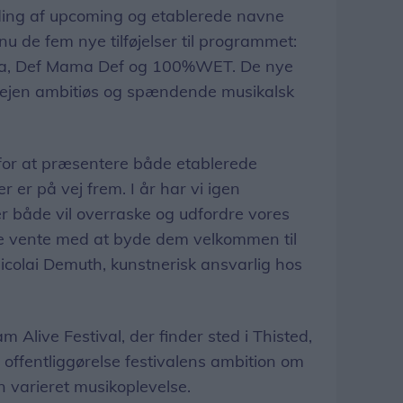
ing af upcoming og etablerede navne
nu de fem nye tilføjelser til programmet:
aza, Def Mama Def og 100%WET. De nye
 forvejen ambitiøs og spændende musikalsk
n for at præsentere både etablerede
 er på vej frem. I år har vi igen
 både vil overraske og udfordre vores
kke vente med at byde dem velkommen til
Nicolai Demuth, kunstnerisk ansvarlig hos
m Alive Festival, der finder sted i Thisted,
ffentliggørelse festivalens ambition om
n varieret musikoplevelse.