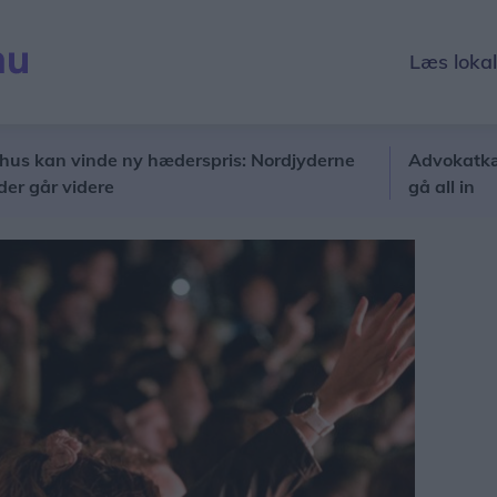
Læs loka
n vinde ny hæderspris: Nordjyderne
Advokatkæde åbner
 videre
gå all in