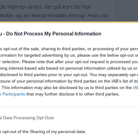
 hiphop-artist, der på kort tid har
ekster og en kompromisløs energi. Han var
Udvalgte i 2024.
u -
Do Not Process My Personal Information
ang er duoen 100%WET, der omformer
sk lyd, der blander teksturer fra
to opt-out of the sale, sharing to third parties, or processing of your per
formation for targeted advertising by us, please use the below opt-out s
ats og drum’n’bass, til en genre bandet
r selection. Please note that after your opt-out request is processed y
pergaze."
eing interest-based ads based on personal information utilized by us or
disclosed to third parties prior to your opt-out. You may separately opt-
losure of your personal information by third parties on the IAB’s list of
Del artikel
. This information may also be disclosed by us to third parties on the
IA
Participants
that may further disclose it to other third parties.
l Data Processing Opt Outs
o opt-out of the Sharing of my personal data.