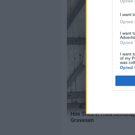
Opted 
I want t
Opted 
I want 
Advertis
Opted 
I want t
of my P
was col
Opted 