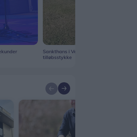
ekunder
Sankthans i Vestervig blev et
Lail
tilløbsstykke
bye