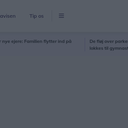
lavisen
Tip os
re: Familien flytter ind på
De fløj over parkeringspl
lokkes til gymnastikken