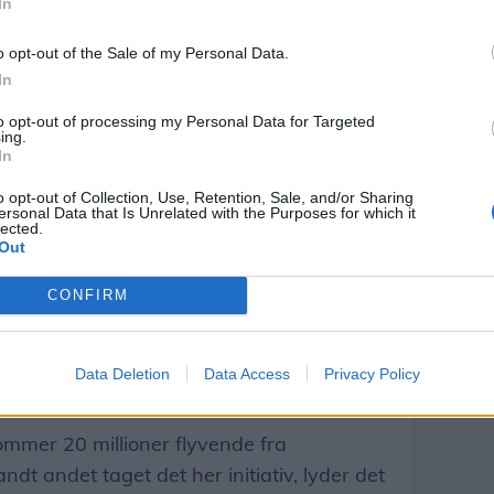
In
blevet til med støtte fra Sparekassen Thy,
o opt-out of the Sale of my Personal Data.
In
er, så det er jo en stor udgift for os. Men
to opt-out of processing my Personal Data for Targeted
ing.
, hvor trøjen har været til salg, er der
In
, siger Martin Haahr.
o opt-out of Collection, Use, Retention, Sale, and/or Sharing
ersonal Data that Is Unrelated with the Purposes for which it
lected.
ere end et års arbejde. Sammen med
Out
 grundlag for Klitmøllers drøm om et nyt
CONFIRM
’erne og 80’erne, så vi vil virkelig gerne
Data Deletion
Data Access
Privacy Policy
t nyt klubhus.
kommer 20 millioner flyvende fra
dt andet taget det her initiativ, lyder det