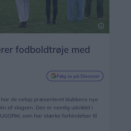
erer fodboldtrøje med
Følg os på Discover
F har de netop præsenteret klubbens nye
 én af slagsen. Den er nemlig udviklet i
GORM, som har stærke forbindelser til