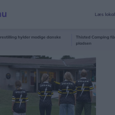
Læs loka
ing hylder modige danske
Thisted Camping får nye eje
pladsen