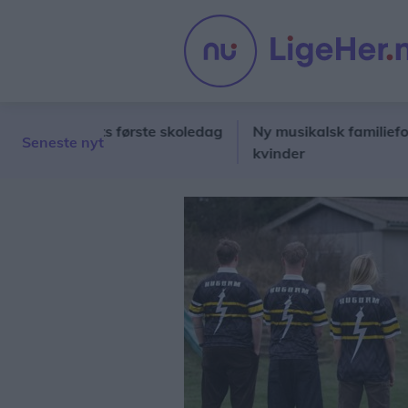
på barnets første skoledag
Ny musikalsk familieforestill
Seneste nyt
kvinder