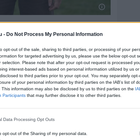
ødtes i Klitmøller, da de alle boede
u -
Do Not Process My Personal Information
017.
to opt-out of the sale, sharing to third parties, or processing of your per
on og Morten så meget mere, som vi har
formation for targeted advertising by us, please use the below opt-out s
travlt med bandet. Men Simon spillede da på
r selection. Please note that after your opt-out request is processed y
 boede her, siger Martin med et smil på
eing interest-based ads based on personal information utilized by us or
disclosed to third parties prior to your opt-out. You may separately opt-
losure of your personal information by third parties on the IAB’s list of
. This information may also be disclosed by us to third parties on the
IA
 trøjen og synes, ligesom os, at den er fed.
Participants
that may further disclose it to other third parties.
-stil, og vi synes alle sammen, at det er
l Data Processing Opt Outs
o opt-out of the Sharing of my personal data.
øller IF-trøje, med den markante krave og