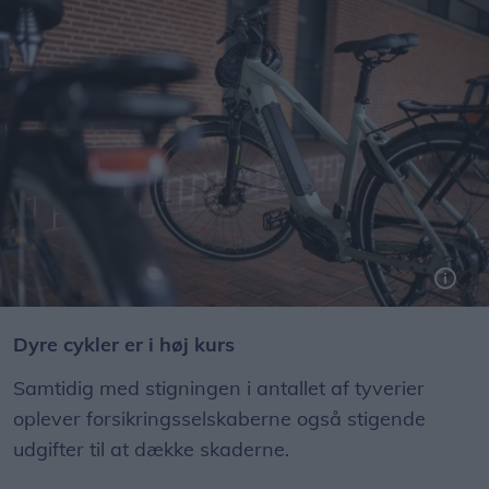
Benyt en forsikringsgodkendt lås for at mindske risikoen for, at ens cykel bliver stjålet. Især de lidt dyrere cykler er i høj kurs hos tyvene.
Dyre cykler er i høj kurs
Samtidig med stigningen i antallet af tyverier
oplever forsikringsselskaberne også stigende
udgifter til at dække skaderne.