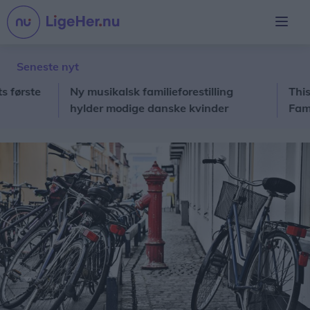
Seneste nyt
ste
Ny musikalsk familieforestilling
Thisted C
hylder modige danske kvinder
Familien 