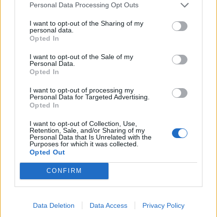
at opleve fænomenet fra steder med frit udsyn
Personal Data Processing Opt Outs
mod vest.
I want to opt-out of the Sharing of my
personal data.
For mange nordjyder kan kysterne, fjordene og de
Opted In
åbne landskaber danne en flot ramme om den
I want to opt-out of the Sale of my
Personal Data.
sjældne naturoplevelse, hvis vejret arter sig.
Opted In
I want to opt-out of processing my
- En solformørkelse er en af de få begivenheder,
Personal Data for Targeted Advertising.
der kan få os alle til at stoppe op og kigge i
Opted In
Aktuelt
samme retning. Det er både smukt, fascinerende
I want to opt-out of Collection, Use,
Stor kæde giver fri på barnets første
Retention, Sale, and/or Sharing of my
og en fantastisk anledning til at samles om Solen,
Personal Data that Is Unrelated with the
skoledag
Purposes for which it was collected.
dens betydning for livet på Jorden og vores plads i
Opted Out
universet. Med Sol26 vil vi give danskerne en
Lokalredaktionen
CONFIRM
fælles oplevelse – og inspirere til ny viden og
nysgerrighed på naturvidenskab, siger Tina Ibsen,
Følg os på Discover
der er astrofysiker og en af initiativtagerne til
Data Deletion
Data Access
Privacy Policy
08. august 2026 kl. 10.00
Sol26.