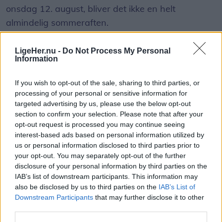
onsdag 12. august, bliver det ikke en helt
almindelig sommeraften.
Nordjyder får nemlig mulighed for at opleve den
LigeHer.nu -
Do Not Process My Personal
Information
kraftigste delvise solformørkelse, der kan ses fra
Danmark frem til 2048.
If you wish to opt-out of the sale, sharing to third parties, or
processing of your personal or sensitive information for
Over hele landet vil Månen bevæge sig ind foran
targeted advertising by us, please use the below opt-out
section to confirm your selection. Please note that after your
Solen, og afhængigt af hvor i Danmark man
opt-out request is processed you may continue seeing
befinder sig, vil op mod 86 procent af Solens skive
interest-based ads based on personal information utilized by
være dækket.
us or personal information disclosed to third parties prior to
Vis mere
your opt-out. You may separately opt-out of the further
Del artikel
disclosure of your personal information by third parties on the
Det oplyser sol26 i en pressemeddelelse.
IAB’s list of downstream participants. This information may
also be disclosed by us to third parties on the
IAB’s List of
Formørkelsen topper omkring klokken 20.00, kort
Downstream Participants
that may further disclose it to other
før solnedgang, hvilket giver gode muligheder for
third parties.