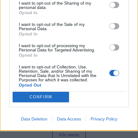
Simon Jensen
I want to opt-out of the Sharing of my
Journalist
personal data.
Opted In
Følg os på Discover
I want to opt-out of the Sale of my
Personal Data.
05. august 2026 kl. 15.00
Opted In
NORDJYLLAND: Adskillige kæder har allerede
I want to opt-out of processing my
meldt offensivt ud om
prisnedsættelser og fast, lav
Personal Data for Targeted Advertising.
pris
.
Opted In
I want to opt-out of Collection, Use,
Og nu har en endnu en kæde - denne gang Føtex
Retention, Sale, and/or Sharing of my
Personal Data that Is Unrelated with the
med omtrent 120 butikker - også meldt sig i
Purposes for which it was collected.
Opted Out
kampen, skriver branchemediet
RetailNews
.
CONFIRM
Det er dog sket i stilhed og relativt ubemærket,
idet det blot fremgår af kædens
seneste
Data Deletion
Data Access
Privacy Policy
tilbudsavis
, at man har sænket normalprisen på
100 dagligvarer "til discountniveau".
Vis mere