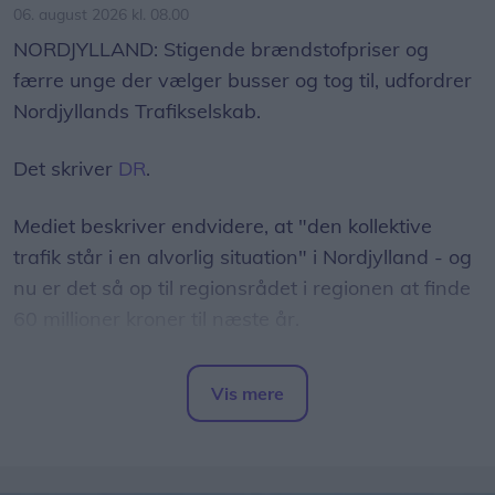
06. august 2026 kl. 08.00
NORDJYLLAND: Stigende brændstofpriser og
færre unge der vælger busser og tog til, udfordrer
Nordjyllands Trafikselskab.
Det skriver
DR
.
Mediet beskriver endvidere, at "den kollektive
trafik står i en alvorlig situation" i Nordjylland - og
nu er det så op til regionsrådet i regionen at finde
60 millioner kroner til næste år.
- Det er et svimlende beløb, indleder
Vis mere
regionsrådsmedlem Susanne Flydtkjær, inden hun
Del artikel
tilføjer: