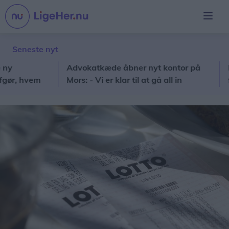
Seneste nyt
Advokatkæde åbner nyt kontor på
Pensi
, hvem
Mors: - Vi er klar til at gå all in
frugt
katas