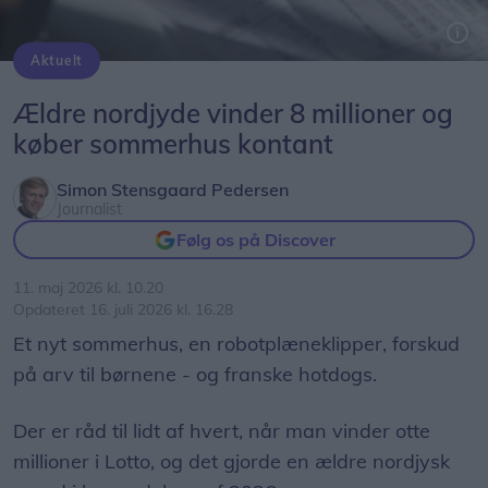
Aktuelt
En ældre nordjysk mand har vundet otte millioner kroner i Lotto.
Ældre nordjyde vinder 8 millioner og
køber sommerhus kontant
Simon Stensgaard Pedersen
Journalist
Følg os på Discover
11. maj 2026 kl. 10.20
Opdateret 16. juli 2026 kl. 16.28
Et nyt sommerhus, en robotplæneklipper, forskud
på arv til børnene - og franske hotdogs.
Der er råd til lidt af hvert, når man vinder otte
millioner i Lotto, og det gjorde en ældre nordjysk