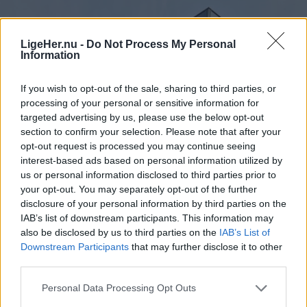
- Jeg frygter især, at vi må reducere eller lukke
afgange i landdistrikterne, hvor folk er afhængige
af busserne for at komme på arbejde.
LigeHer.nu -
Do Not Process My Personal
Information
Helt konkret kan de manglende millioner medføre,
If you wish to opt-out of the sale, sharing to third parties, or
at nogle ruter må sløjfes helt - mens andre ruter
processing of your personal or sensitive information for
måske får færre afgange, skriver mediet.
targeted advertising by us, please use the below opt-out
section to confirm your selection. Please note that after your
opt-out request is processed you may continue seeing
interest-based ads based on personal information utilized by
us or personal information disclosed to third parties prior to
your opt-out. You may separately opt-out of the further
disclosure of your personal information by third parties on the
IAB’s list of downstream participants. This information may
Shopping
also be disclosed by us to third parties on the
IAB’s List of
Føtex-kæden har nu også aktivt kastet sig ind i priskrigen på dagligvarer.
Downstream Participants
that may further disclose it to other
I al stilhed har en ny aktør meldt sig
third parties.
ind i priskrig på dagligvarer
Personal Data Processing Opt Outs