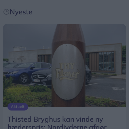
Nyeste
Føtex-kæden tæller i Nordjylland ti butikker -
fordelt på fem i Aalborg og Nørresundby, samt én i
Thisted, Hobro, Brønderslev, Hjørring og
Frederikshavn.
Aktuelt
Thisted Bryghus kan vinde ny
hæderspris: Nordjyderne afgør,