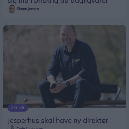
sig ind i priskrig på dagligvarer
Simon Jensen
Aktuelt
Jesperhus skal have ny direktør
Freja Hesthaven