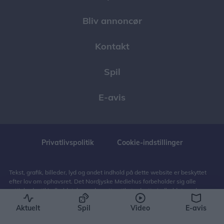
Bliv annoncør
Kontakt
Spil
E-avis
Privatlivspolitik
Cookie-indstillinger
Tekst, grafik, billeder, lyd og andet indhold på dette website er beskyttet
efter lov om ophavsret. Det Nordjyske Mediehus forbeholder sig alle
rettigheder til indholdet, herunder retten til at udnytte indholdet med
henblik på tekst- og datamining, jf. ophavsretslovens § 11 b og DSM-
Aktuelt
Spil
Video
E-avis
direktivets artikel 4.