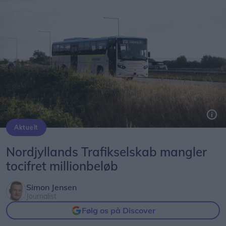
Aktuelt
Nordjyllands Trafikselskab mangler 60 millioner kroner til næste år.
Nordjyllands Trafikselskab mangler
tocifret millionbeløb
Simon Jensen
Journalist
Følg os på Discover