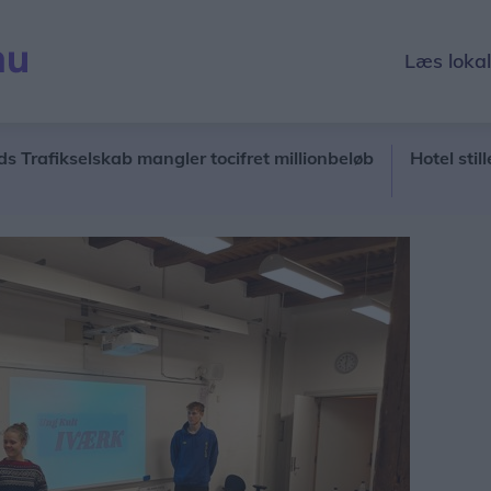
Læs loka
kselskab mangler tocifret millionbeløb
Hotel stiller hæve