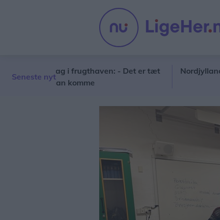
 torsdag i frugthaven: - Det er tæt
Nordjyllands Trafi
Seneste nyt
 vi ikke kan komme