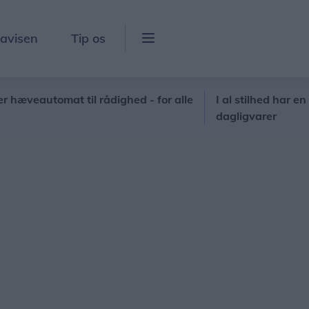
lavisen
Tip os
automat til rådighed - for alle
I al stilhed har en ny aktør
dagligvarer