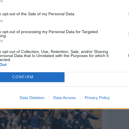
In
sat i gang, samtidig med at vi forbereder
r Marie Louise Klitgaard, der er
o opt-out of the Sale of my Personal Data.
In
lt og drives i samarbejde med Critical
to opt-out of processing my Personal Data for Targeted
ing.
rdea-fonden og en række af landets
In
o opt-out of Collection, Use, Retention, Sale, and/or Sharing
ersonal Data that Is Unrelated with the Purposes for which it
lected.
Out
CONFIRM
Data Deletion
Data Access
Privacy Policy