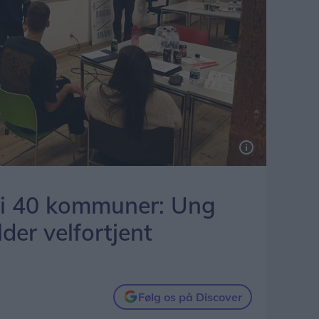
.
r i 40 kommuner: Ung
lder velfortjent
Følg os på Discover