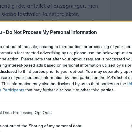
entlig ikke antallet af ansøgninger, men
skabe festivaler, kunstprojekter,
iteter i både små landsbyer og større byer.
okse frem i mere end 40 kommuner og
u -
Do Not Process My Personal Information
r til steder som Grønland, Sydslesvig og
et nogetom, hvor stærk ungekulturen er, når
to opt-out of the sale, sharing to third parties, or processing of your per
formation for targeted advertising by us, please use the below opt-out s
for at handle på deres ideer, siger Kjartan
r selection. Please note that after your opt-out request is processed y
r for Ung Kult Iværk.
eing interest-based ads based on personal information utilized by us or
disclosed to third parties prior to your opt-out. You may separately opt-
ren
losure of your personal information by third parties on the IAB’s list of
. This information may also be disclosed by us to third parties on the
IA
tivitet holder puljen nu en kort
Participants
that may further disclose it to other third parties.
august.
itivt problem. Vi oplever, at unge i hele
l Data Processing Opt Outs
 kultur og fællesskaber for andre unge.
o opt-out of the Sharing of my personal data.
lighed for at understøtte de mange