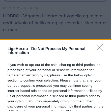
07. august 2026 kl. 14.00
HOBRO: Gågaden i Hobro er hyggelig og med et
godt udvalg af butikker og spisesteder. Men der er
et men.
Gågadens belægning er nemlig i en rigtig skidt
forfatning med flere huller, løse fliser,
LigeHer.nu -
Do Not Process My Personal
Information
niveauforskelle og kanter. Det frustrerer
formanden for Hobro Handel, Peter Møller, der
If you wish to opt-out of the sale, sharing to third parties, or
også melder om flere falduheld blandt byens
processing of your personal or sensitive information for
targeted advertising by us, please use the below opt-out
besøgende.
section to confirm your selection. Please note that after your
opt-out request is processed you may continue seeing
- Det er et rigtigt stort problem, hvor der i år har
interest-based ads based on personal information utilized by
Vis mere
us or personal information disclosed to third parties prior to
været et par større uheld med kunder, der er
Del artikel
your opt-out. You may separately opt-out of the further
kommet slemt til skade. Det har været meget
disclosure of your personal information by third parties on the
beklageligt for den enkelte, og hertil kommer også