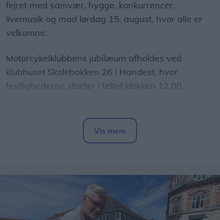
fejret med samvær, hygge, konkurrencer,
livemusik og mad lørdag 15. august, hvor alle er
velkomne.
Motorcykelklubbens jubilæum afholdes ved
klubhuset Skolebakken 26 i Handest, hvor
festlighederne starter i teltet klokken 12.00.
Senere på dagens serveres ”Skovhuggergryde”,
og fra klokken 20.00 er der livemusik med bandet
Vis mere
Don’t Stop.
Del artikel
I løbet af dagen vil der være en række forskellige
konkurrencer, og drikkevarerne bliver solgt til
ganske gode bikerpriser. Skovhuggergryden
koster en rund 50’er.