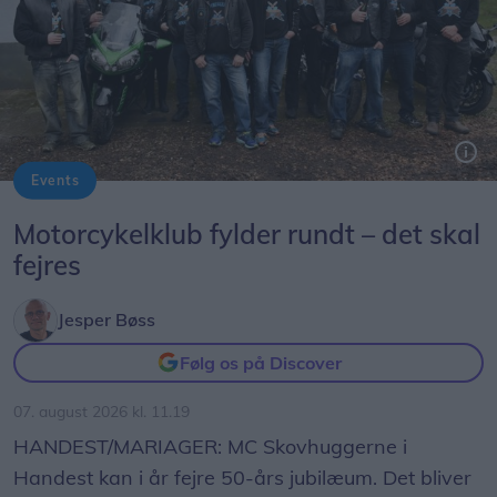
Events
Et udsnit af klubbens medlemmer - til jubilæumsfesten er alle velkomne.
Motorcykelklub fylder rundt – det skal
fejres
Jesper Bøss
Følg os på Discover
07. august 2026 kl. 11.19
HANDEST/MARIAGER: MC Skovhuggerne i
Handest kan i år fejre 50-års jubilæum. Det bliver