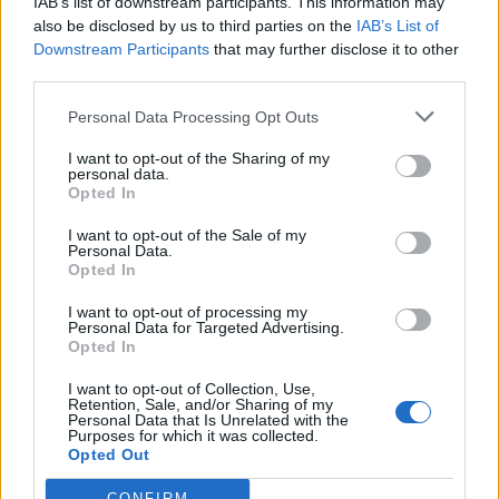
IAB’s list of downstream participants. This information may
Kategorier
also be disclosed by us to third parties on the
IAB’s List of
en række små dagligdagsepisoder, hvor ældre
Downstream Participants
that may further disclose it to other
snubler og får hudafskrabninger. Simpelthen fordi
third parties.
de bliver overrasket af en løs flise, en skarp kant
Events
Personal Data Processing Opt Outs
eller en niveauforskel. Det er på ingen måde
optimalt, lyder det fra Peter Møller.
I want to opt-out of the Sharing of my
Aktuelt
personal data.
Opted In
Mennesker
I want to opt-out of the Sale of my
Personal Data.
Opted In
Shopping
I want to opt-out of processing my
Personal Data for Targeted Advertising.
Opted In
Mad & drikke
I want to opt-out of Collection, Use,
Retention, Sale, and/or Sharing of my
Personal Data that Is Unrelated with the
Purposes for which it was collected.
Opted Out
Nyeste
CONFIRM