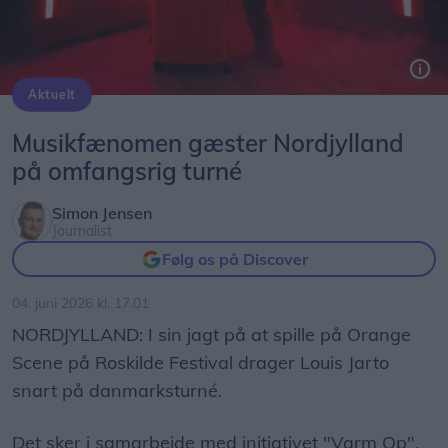
Aktuelt
Louis Jarto gæster Nordjylland fem gange i løbet af de kommende måneder - i jagten på Roskilde Festival og Orange Scene.
Musikfænomen gæster Nordjylland
på omfangsrig turné
Simon Jensen
Journalist
Følg os på Discover
04. juni 2026 kl. 17.01
NORDJYLLAND: I sin jagt på at spille på Orange
Scene på Roskilde Festival drager Louis Jarto
snart på danmarksturné.
Det sker i samarbejde med initiativet "Varm Op",