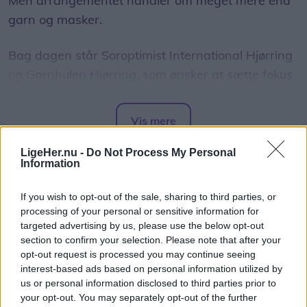
Men arrangementet handler om meget mere end
garn og masker.
Bag dagen står Soroptimist International Hjørring
og Garnhulen Hjørring, som ønsker at sætte fokus
på, hvordan kreative fællesskaber kan være med
til at styrke den mentale sundhed og skabe nye
Vis mere
relationer.
Del artikel
LigeHer.nu -
Do Not Process My Personal
Information
- Strik handler ikke kun om det færdige resultat.
For mange er det en måde at finde ro, møde
If you wish to opt-out of the sale, sharing to third parties, or
andre mennesker og være en del af et fællesskab,
processing of your personal or sensitive information for
lyder tanken bag arrangementet.
targeted advertising by us, please use the below opt-out
section to confirm your selection. Please note that after your
opt-out request is processed you may continue seeing
Masser af inspiration
interest-based ads based on personal information utilized by
us or personal information disclosed to third parties prior to
Dagen byder på besøg af flere kendte navne fra
your opt-out. You may separately opt-out of the further
strikkeuniverset.