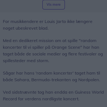
Heidis, Aalborg / Fredag 12. juni kl. 23
Vis mere
Hugos Garage, Aalborg / Fredag 24. juli kl. 21
Joy's, Frederikshavn / Lørdag 29. august kl. 22
For musikkendere er Louis Jarto ikke længere
noget ubeskrevet blad.
Med en dedikeret mission om at spille "random
koncerter til vi spiller på Orange Scene" har han
taget både de sociale medier og flere festivaler og
spillesteder med storm.
Sågar har hans 'random koncerter' taget ham til
både Sahara, Bermuda-trekanten og Nordpolen.
Ved sidstnævnte tog han endda en Guiness World
Record for verdens nordligste koncert.