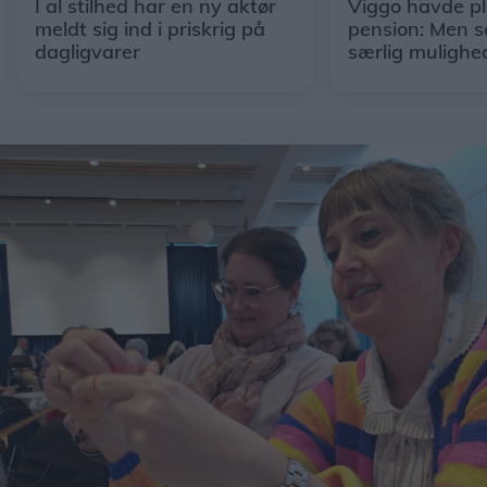
I al stilhed har en ny aktør
Viggo havde p
meldt sig ind i priskrig på
pension: Men s
dagligvarer
særlig mulighe