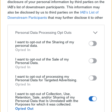
disclosure of your personal information by third parties on the
IAB’s list of downstream participants. This information may
YouTube-duoen Garn og Glimmer fortæller om
also be disclosed by us to third parties on the
IAB’s List of
Downstream Participants
that may further disclose it to other
deres passion for strik og om, hvorfor kreativitet,
third parties.
venskaber og mental trivsel hænger tæt sammen.
Events
Der blev både grinet og stillet spørgsmål, da en modig besøgende fik lov til at prøve et par håndjern under kyndig vejledning fra politiet. Det vakte stor nysgerrighed hos de øvrige gæster.
Personal Data Processing Opt Outs
Den Vandrende Strikker, Kasper Thomsen, tager
Nordjyllands Politi rykkede ud til
I want to opt-out of the Sharing of my
personal data.
publikum med tilbage i historien og fortæller om en
Metropol i Hjørring
Opted In
tid, hvor både mænd, kvinder og skolebørn
I want to opt-out of the Sale of my
strikkede side om side.
Hans Ravn
Personal Data.
Opted In
Følg os på Discover
Besøgende kan også møde Caroline og Jeanette
I want to opt-out of processing my
fra podcasten ’Ret og Vrang’ samt fåreavler
Personal Data for Targeted Advertising.
07. august 2026 kl. 13.28
Opted In
Thomas Pilgård, der viser uld fra nogle af sine
HJØRRING: Borgerne kunne onsdag møde både
omkring 800 får.
I want to opt-out of Collection, Use,
Nordjyllands Politi og Hjørring Kommune ved
Retention, Sale, and/or Sharing of my
Personal Data that Is Unrelated with the
Metropol ShoppingCenter, hvor der var mulighed
Purposes for which it was collected.
For både nye og erfarne
Opted Out
for at få en snak om alt fra indbrudsforebyggelse