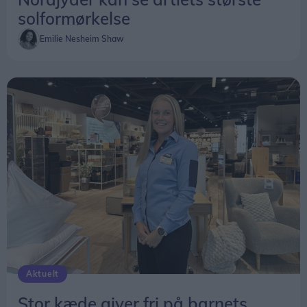
helt særlig plads i GROs historie, fordi de er med til
solformørkelse
at skrive de første kapitler længe før, de første
Emilie Nesheim Shaw
mursten er lagt. De bliver dem, der var med til at
få de første frø til fremtidens fællesskab til at spire,
siger Peter Hansen.
De kommende år bliver flere årgange en del af
GRO allerede fra deres skolestart.
Når de nye bygninger åbner i 2030, bliver det
derfor ikke starten på et nyt fællesskab – men
kulminationen på et fællesskab, der allerede er
vokset gennem flere år.
Aktuelt
Stor kæde giver fri på barnets