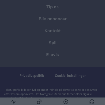
Tip os
Bliv annoncør
Kontakt
Spil
E-avis
Privatlivspolitik
Cookie-indstillinger
Tekst, grafik, billeder, lyd og andet indhold på dette website er beskyttet
efter lov om ophavsret. Det Nordjyske Mediehus forbeholder sig alle
rettigheder til indholdet, herunder retten til at udnytte indholdet med
henblik på tekst- og datamining, jf. ophavsretslovens § 11 b og DSM-