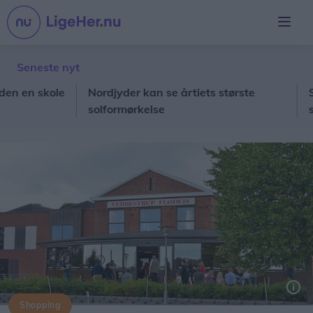
Seneste nyt
en skole
Nordjyder kan se årtiets største
Stor 
solformørkelse
skole
Shopping