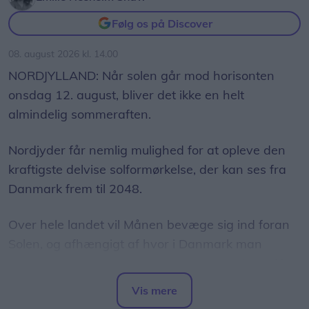
Følg os på Discover
08. august 2026 kl. 14.00
NORDJYLLAND: Når solen går mod horisonten
onsdag 12. august, bliver det ikke en helt
almindelig sommeraften.
Nordjyder får nemlig mulighed for at opleve den
kraftigste delvise solformørkelse, der kan ses fra
Danmark frem til 2048.
Over hele landet vil Månen bevæge sig ind foran
Solen, og afhængigt af hvor i Danmark man
befinder sig, vil op mod 86 procent af Solens skive
være dækket.
Vis mere
Del artikel