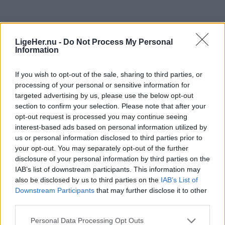
Det oplyser sol26 i en pressemeddelelse.
Formørkelsen topper omkring klokken 20.00, kort
LigeHer.nu -
Do Not Process My Personal
før solnedgang, hvilket giver gode muligheder for
Information
at opleve fænomenet fra steder med frit udsyn
mod vest.
If you wish to opt-out of the sale, sharing to third parties, or
processing of your personal or sensitive information for
targeted advertising by us, please use the below opt-out
For mange nordjyder kan kysterne, fjordene og de
section to confirm your selection. Please note that after your
åbne landskaber danne en flot ramme om den
opt-out request is processed you may continue seeing
interest-based ads based on personal information utilized by
sjældne naturoplevelse, hvis vejret arter sig.
us or personal information disclosed to third parties prior to
your opt-out. You may separately opt-out of the further
- En solformørkelse er en af de få begivenheder,
disclosure of your personal information by third parties on the
der kan få os alle til at stoppe op og kigge i
IAB’s list of downstream participants. This information may
also be disclosed by us to third parties on the
IAB’s List of
samme retning. Det er både smukt, fascinerende
Downstream Participants
that may further disclose it to other
og en fantastisk anledning til at samles om Solen,
Aktuelt
third parties.
De 28 første GRO-elever får en lille papskole med blomsterfrø indeni – et symbol på, at de er med til at få et nyt fællesskab til at spire.
dens betydning for livet på Jorden og vores plads i
Personal Data Processing Opt Outs
28 børn starter i skole - uden en skole