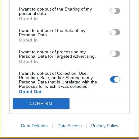
universet. Med Sol26 vil vi give danskerne en
fælles oplevelse – og inspirere til ny viden og
I want to opt-out of the Sharing of my
personal data.
Lokalredaktionen
nysgerrighed på naturvidenskab, siger Tina Ibsen,
Opted In
der er astrofysiker og en af initiativtagerne til
Følg os på Discover
I want to opt-out of the Sale of my
Sol26.
Personal Data.
Opted In
09. august 2026 kl. 06.02
STØVRING: Det lyder næsten umuligt. Men tirsdag
Herunder får man et overblik over, hvornår
I want to opt-out of processing my
Personal Data for Targeted Advertising.
11. august bliver 28 børn i Støvring de allerførste
solformørkelsen rammer forskellige steder i
Opted In
elever på den kommende skole GRO – selv om
Nordjylland.
I want to opt-out of Collection, Use,
skolen først står færdig i 2030.
Retention, Sale, and/or Sharing of my
Personal Data that Is Unrelated with the
Purposes for which it was collected.
Opted Out
Normalt bliver nye skoleelever budt velkommen til
en skolebygning. Men for 28 børn i Støvring bliver
CONFIRM
første skoledag begyndelsen på noget, der endnu
kun findes på tegnebrættet.
Data Deletion
Data Access
Privacy Policy
Det skriver Rebild Kommune i en