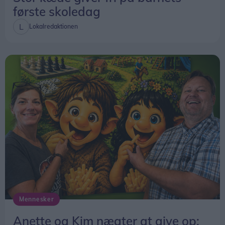
første skoledag
Lokalredaktionen
Mennesker
Anette og Kim nægter at give op: