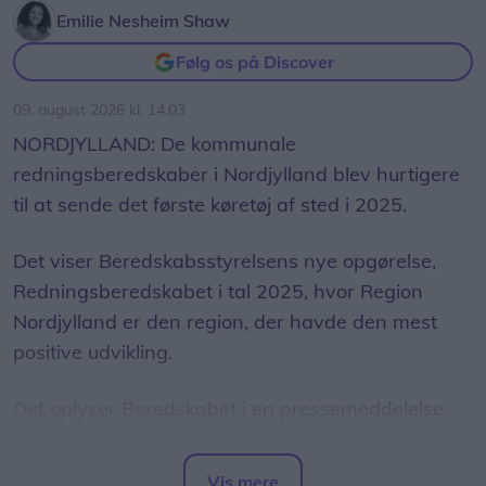
Det handler om at skabe et fællesskab, hvor børn,
Emilie Nesheim Shaw
unge og voksne kan lære, udvikle sig og være
Følg os på Discover
sammen. Det fællesskab begynder ikke den dag,
bygningerne står færdige – det begynder med
09. august 2026 kl. 14.03
børnene. Derfor er det helt særligt at kunne byde
NORDJYLLAND: De kommunale
de allerførste GRO-elever velkommen med en
redningsberedskaber i Nordjylland blev hurtigere
gave, der symboliserer, at de er med til at få noget
til at sende det første køretøj af sted i 2025.
nyt til at spire og blomstre, siger Peter Hansen,
formand for Børne- og Familieudvalget i Rebild
Det viser Beredskabsstyrelsens nye opgørelse,
Kommune.
Redningsberedskabet i tal 2025, hvor Region
Nordjylland er den region, der havde den mest
En skole, der begynder med børnene
positive udvikling.
GRO bliver Rebild Kommunes nye livs- og
Det oplyser Beredskabet i en pressemeddelelse.
læringsmiljø i Støvring Højdal.
Den gennemsnitlige afgangstid faldt fra 3
Når byggeriet står færdigt i 2030, skal området
Vis mere