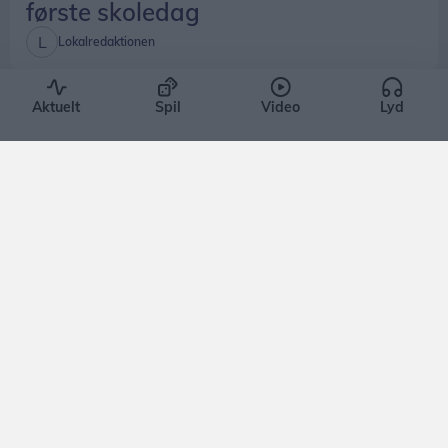
første skoledag
Lokalredaktionen
Aktuelt
Spil
Video
Lyd
Mennesker
Anette og Kim nægter at give op: