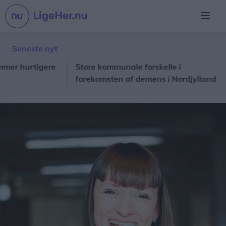
Seneste nyt
 hurtigere
Store kommunale forskelle i
28
forekomsten af demens i Nordjylland
sk