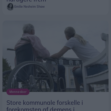
efter, at alarmen var modtaget.
Emilie Nesheim Shaw
Det krav er nu afskaffet. Fremover skal
kommunerne i stedet fastsætte lokale mål for den
samlede responstid fra alarm til ankomst på
skadestedet.
Beredskabsstyrelsen understreger dog, at
ændringen først trådte i kraft sidst på året, og at
tallene for 2025 derfor ikke kan bruges til at
vurdere, om de nye regler har haft betydning for
afgangstiderne.
Mennesker
Store kommunale forskelle i
forekomsten af demens i