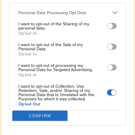
third parties.
Personal Data Processing Opt Outs
I want to opt-out of the Sharing of my
personal data.
Opted In
I want to opt-out of the Sale of my
Personal Data.
Opted In
I want to opt-out of processing my
Personal Data for Targeted Advertising.
Opted In
I want to opt-out of Collection, Use,
Retention, Sale, and/or Sharing of my
Personal Data that Is Unrelated with the
Aktuelt
Purposes for which it was collected.
De 28 første GRO-elever får en lille papskole med blomsterfrø indeni – et symbol på, at de er med til at få et nyt fællesskab til at spire.
Opted Out
28 børn starter i skole - uden en skole
CONFIRM
Lokalredaktionen