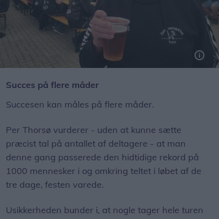
Per Thorsøer er formand for den arrangerende Aars Touring Club og har grund til at skåle på weekendens succes.
Foto: Asbjørn Hansen
Succes på flere måder
Succesen kan måles på flere måder.
Per Thorsø vurderer - uden at kunne sætte
præcist tal på antallet af deltagere - at man
denne gang passerede den hidtidige rekord på
1000 mennesker i og omkring teltet i løbet af de
tre dage, festen varede.
Usikkerheden bunder i, at nogle tager hele turen