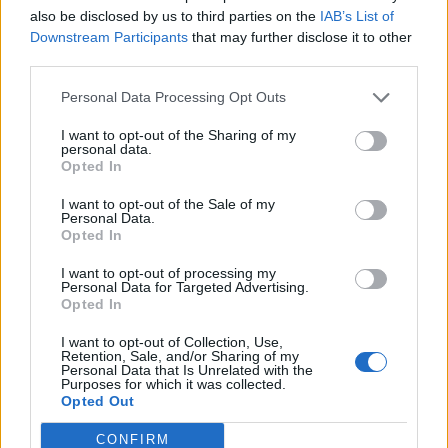
also be disclosed by us to third parties on the
IAB’s List of
Downstream Participants
that may further disclose it to other
third parties.
Aktuelt
Personal Data Processing Opt Outs
Arkivfoto: Michael Koch
Gasudslip i Ranum er under kontrol
I want to opt-out of the Sharing of my
personal data.
Opted In
Simon Jensen
Journalist
I want to opt-out of the Sale of my
Personal Data.
Følg os på Discover
Opted In
05. august 2026 kl. 14.21
I want to opt-out of processing my
Personal Data for Targeted Advertising.
Opdateret kl. 17.15
Opted In
OPDATERET KL. 17.12: Gasudslippet er nu under
I want to opt-out of Collection, Use,
kontrol, oplyser Nordjyllands Politi
Retention, Sale, and/or Sharing of my
Personal Data that Is Unrelated with the
Purposes for which it was collected.
RANUM: En overrevet gasledning på Rønnevej 15
Opted Out
i Ranum får nu politiet til at komme med to
CONFIRM