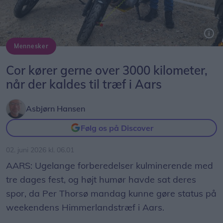
Mennesker
67-årige Cor Sanders, der er formand for den hollandske Akersloter Motorclub, er kommet på Himmerlandstræffet siden starten af 1980'erne.
Cor kører gerne over 3000 kilometer,
når der kaldes til træf i Aars
Asbjørn Hansen
Følg os på Discover
02. juni 2026 kl. 06.01
AARS: Ugelange forberedelser kulminerende med
tre dages fest, og højt humør havde sat deres
spor, da Per Thorsø mandag kunne gøre status på
weekendens Himmerlandstræf i Aars.