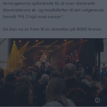
Arrangørerne opfordrede til, at man donerede
tiloversblevne øl- og madbilletter til det velgørende
formål "På 2 hjul mod cancer".
De kan nu se frem til en donation på 6000 kroner.
Fem livebands var på scenen i løbet af fredag og lørdag. Her er det bonjovi.dk, der skabte en forrygende stemning lørdag aften.