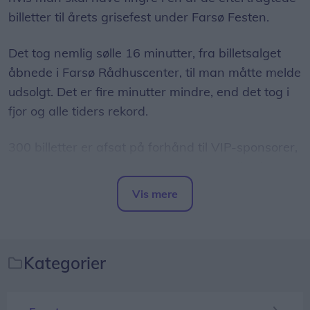
billetter til årets grisefest under Farsø Festen.
Det tog nemlig sølle 16 minutter, fra billetsalget
åbnede i Farsø Rådhuscenter, til man måtte melde
udsolgt. Det er fire minutter mindre, end det tog i
fjor og alle tiders rekord.
300 billetter er afsat på forhånd til VIP-sponsorer,
men derudover er der i år 420 billetter til salg, og
det er faktisk flere end sidste år.
Vis mere
Del artikel
- Det går altid stærkt, men det er ret vildt. Kvinden,
der stod forrest i køen efter en enkelt billet, havde
stået i kø i over fire timer for at være helt sikker,
Kategorier
siger formanden for festkomiteen, Kris Hansen.