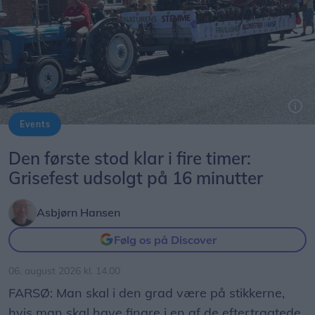
Man kan derfor igen frit færdes udenfor.
Events
Byfestoptoget byder på mange kreative indslag. Dette er fra i fjor.
Den første stod klar i fire timer:
Grisefest udsolgt på 16 minutter
Asbjørn Hansen
Følg os på Discover
06. august 2026 kl. 14.00
FARSØ: Man skal i den grad være på stikkerne,
hvis man skal have fingre i en af de eftertragtede