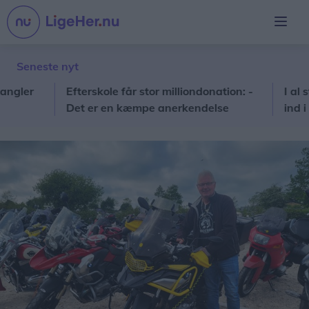
Seneste nyt
Efterskole får stor milliondonation: -
I al stilhed
Det er en kæmpe anerkendelse
ind i priskr