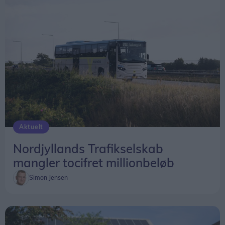
at man skriver af efter hinanden, og det kan
hænge sammen med, at de første Long Johns kom
på gaden i 1929, da Mortensen søgte og fik
patent på sin cykel.
- Long John'en er formentlig opfundet af en 14-
årig cykellærling, der i første omgang skrinlagde
projektet, men 10 år senere satte den i produktion,
siger Kim Aagaard.
Aktuelt
Historisk samling
Nordjyllands Trafikselskab
Danmarks Cykelmuseum har en samling på
mangler tocifret millionbeløb
omkring 200 historiske modeller fra de første
Simon Jensen
træcykler og væltepetere til moderne cykler.
Men der er også 55 knallerter, gamle symaskiner,
skrivemaskiner og radioer - alt sammen ledsaget