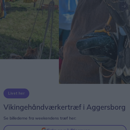
Forrige
Næ
Livet her
Vikingehåndværkertræf i Aggersborg
Se billederne fra weekendens træf her: