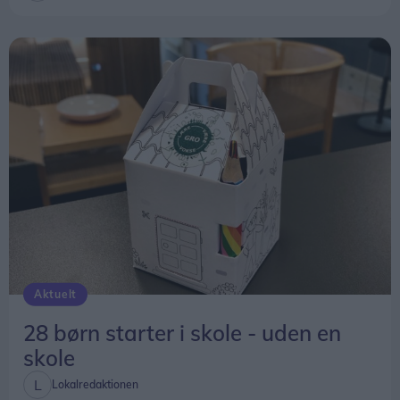
kommunerne i stedet fastsætte lokale mål for den
samlede responstid fra alarm til ankomst på
skadestedet.
Beredskabsstyrelsen understreger dog, at
ændringen først trådte i kraft sidst på året, og at
tallene for 2025 derfor ikke kan bruges til at
vurdere, om de nye regler har haft betydning for
afgangstiderne.
Aktuelt
28 børn starter i skole - uden en
skole
Lokalredaktionen