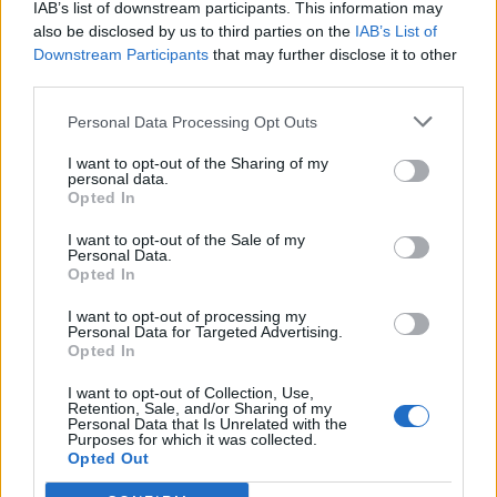
IAB’s list of downstream participants. This information may
Sol26.
also be disclosed by us to third parties on the
IAB’s List of
09. august 2026 kl. 14.03
Downstream Participants
that may further disclose it to other
NORDJYLLAND: De kommunale
third parties.
Herunder får man et overblik over, hvornår
redningsberedskaber i Nordjylland blev hurtigere
solformørkelsen rammer forskellige steder i
Personal Data Processing Opt Outs
til at sende det første køretøj af sted i 2025.
Nordjylland.
I want to opt-out of the Sharing of my
personal data.
Det viser Beredskabsstyrelsens nye opgørelse,
Opted In
Redningsberedskabet i tal 2025, hvor Region
I want to opt-out of the Sale of my
Nordjylland er den region, der havde den mest
Personal Data.
Opted In
positive udvikling.
I want to opt-out of processing my
Personal Data for Targeted Advertising.
Det oplyser Beredskabet i en pressemeddelelse.
Opted In
I want to opt-out of Collection, Use,
Den gennemsnitlige afgangstid faldt fra 3
Retention, Sale, and/or Sharing of my
Vis mere
Personal Data that Is Unrelated with the
minutter og 36 sekunder i 2024 til 3 minutter og
Purposes for which it was collected.
Del artikel
32 sekunder i 2025.
Opted Out