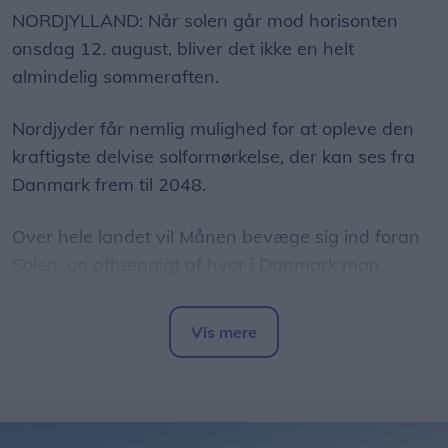
NORDJYLLAND: Når solen går mod horisonten
onsdag 12. august, bliver det ikke en helt
almindelig sommeraften.
Nordjyder får nemlig mulighed for at opleve den
kraftigste delvise solformørkelse, der kan ses fra
Danmark frem til 2048.
Over hele landet vil Månen bevæge sig ind foran
Solen, og afhængigt af hvor i Danmark man
befinder sig, vil op mod 86 procent af Solens skive
være dækket.
Vis mere
Del artikel
Det oplyser sol26 i en pressemeddelelse.
Formørkelsen topper omkring klokken 20.00, kort