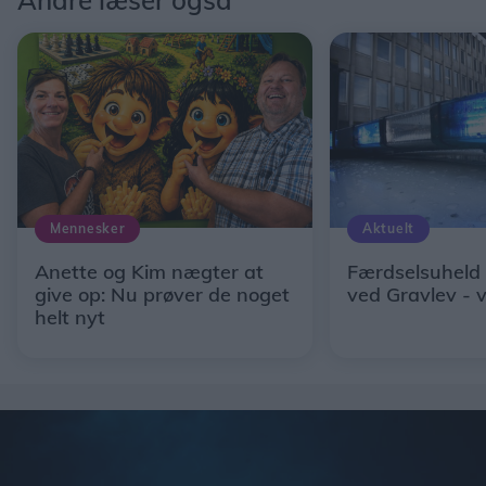
Andre læser også
Mennesker
Aktuelt
Anette og Kim nægter at
Færdselsuheld
give op: Nu prøver de noget
ved Gravlev - 
helt nyt