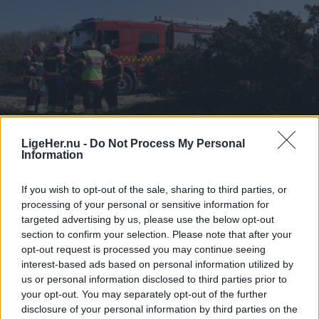
før solnedgang, hvilket giver gode muligheder for
at opleve fænomenet fra steder med frit udsyn
mod vest.
For mange nordjyder kan kysterne, fjordene og de
åbne landskaber danne en flot ramme om den
sjældne naturoplevelse, hvis vejret arter sig.
LigeHer.nu -
Do Not Process My Personal
- En solformørkelse er en af de få begivenheder,
Information
der kan få os alle til at stoppe op og kigge i
If you wish to opt-out of the sale, sharing to third parties, or
Aktuelt
samme retning. Det er både smukt, fascinerende
Beredskabsstyrelsens nye opgørelse, Redningsberedskabet i tal 2025, viser at Region Nordjylland er den region, der havde den mest positive udvikling.
processing of your personal or sensitive information for
og en fantastisk anledning til at samles om Solen,
targeted advertising by us, please use the below opt-out
Godt nyt: Hjælpen kommer hurtigere
dens betydning for livet på Jorden og vores plads i
section to confirm your selection. Please note that after your
frem
opt-out request is processed you may continue seeing
universet. Med Sol26 vil vi give danskerne en
interest-based ads based on personal information utilized by
fælles oplevelse – og inspirere til ny viden og
us or personal information disclosed to third parties prior to
Emilie Nesheim Shaw
nysgerrighed på naturvidenskab, siger Tina Ibsen,
your opt-out. You may separately opt-out of the further
disclosure of your personal information by third parties on the
Følg os på Discover
der er astrofysiker og en af initiativtagerne til