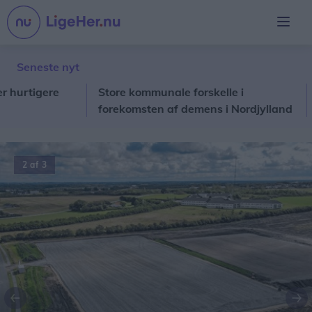
Seneste nyt
tigere
Store kommunale forskelle i
28 
forekomsten af demens i Nordjylland
sko
2 af 3
Forrige
Næ