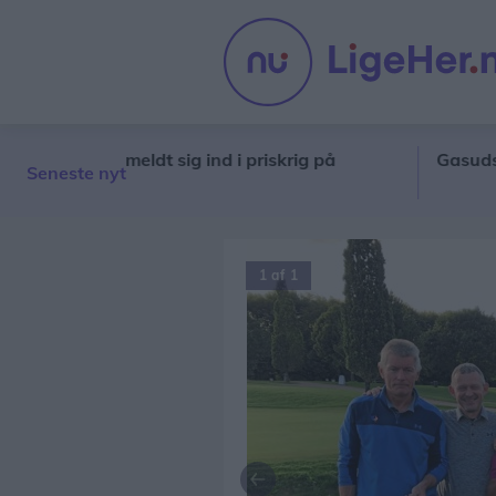
ny aktør meldt sig ind i priskrig på
Gasudslip i R
Seneste nyt
1 af 1
Forrige