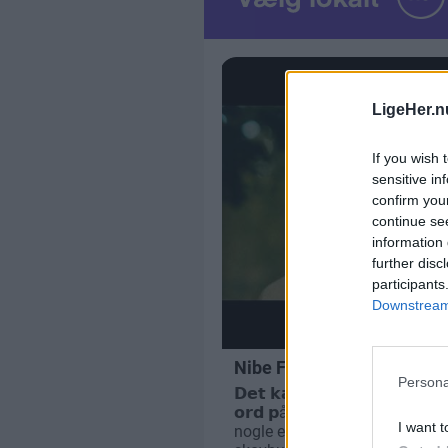
LigeHer.n
If you wish 
sensitive in
confirm you
continue se
information 
further disc
participants
Downstream 
Persona
I want t