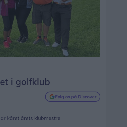
t i golfklub
Følg os på Discover
ar kåret årets klubmestre.