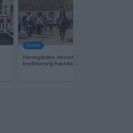
Events
Herregården Hessel inviterer til
traditionsrig høstdag