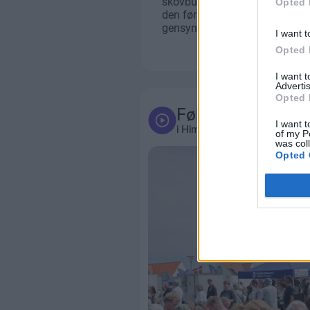
Opted 
I want t
Opted 
I want 
Advertis
Opted 
Følg med
I want t
i Himmerland
of my P
was col
Opted 