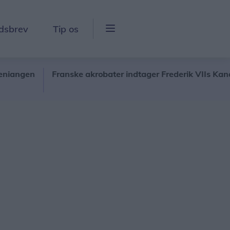
dsbrev
Tip os
en
Franske akrobater indtager Frederik VIIs Kanal
T
v