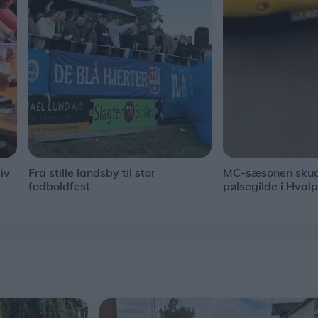
iv
Fra stille landsby til stor
MC-sæsonen skud
fodboldfest
pølsegilde i Hval