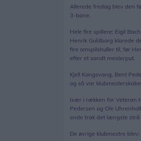
Allerede fredag blev den f
3-bane.
Hele fire spillere: Eigil B
Henrik Guldborg klarede de 
fire omspilshuller til, før
efter et sandt mesterput.
Kjell Kongsvang, Bent Peder
og så var klubmesterskaber
Især i rækken for Veteran
Pedersen og Ole Uhrenholt 
ende trak det længste strå
De øvrige klubmestre blev: