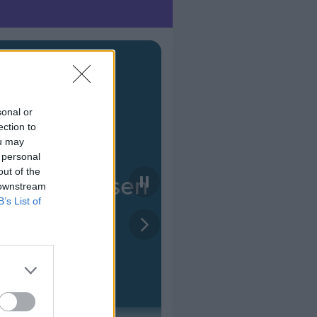
sonal or
ection to
ou may
 personal
out of the
 downstream
B’s List of