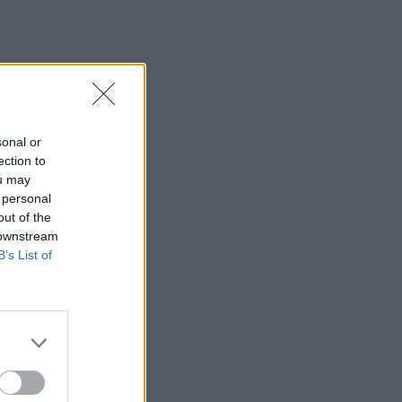
sonal or
ection to
ou may
 personal
out of the
 downstream
B’s List of