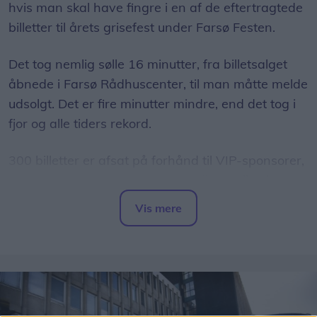
hvis man skal have fingre i en af de eftertragtede
billetter til årets grisefest under Farsø Festen.
Det tog nemlig sølle 16 minutter, fra billetsalget
åbnede i Farsø Rådhuscenter, til man måtte melde
udsolgt. Det er fire minutter mindre, end det tog i
fjor og alle tiders rekord.
300 billetter er afsat på forhånd til VIP-sponsorer,
men derudover er der i år 420 billetter til salg, og
det er faktisk flere end sidste år.
Vis mere
Del artikel
- Det går altid stærkt, men det er ret vildt. Kvinden,
der stod forrest i køen efter en enkelt billet, havde
stået i kø i over fire timer for at være helt sikker,
siger formanden for festkomiteen, Kris Hansen.