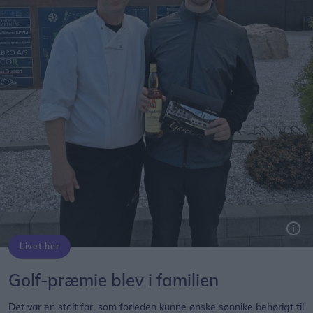
Livet her
Det var en stolt far, som forleden kunne ønske sønnike behørigt til lykke med hole in one-bedriften på Mariagerfjord Golfklubs bane. Privatfoto
Golf-præmie blev i familien
Det var en stolt far, som forleden kunne ønske sønnike behørigt til