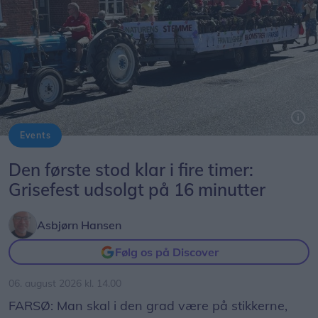
Events
Byfestoptoget byder på mange kreative indslag. Dette er fra i fjor.
Den første stod klar i fire timer:
Grisefest udsolgt på 16 minutter
Asbjørn Hansen
Følg os på Discover
06. august 2026 kl. 14.00
FARSØ: Man skal i den grad være på stikkerne,