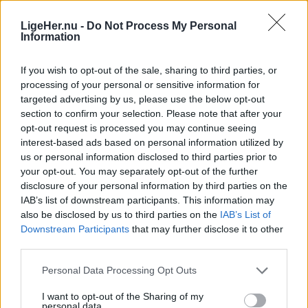
Alt håb er ikke ude. Erfaringsmæssigt bliver nogle
LigeHer.nu -
Do Not Process My Personal
med billet forhindret i at deltage eller fortryder, og
Information
så kan man være heldig at få fingre i en.
If you wish to opt-out of the sale, sharing to third parties, or
processing of your personal or sensitive information for
Alle kan i øvrigt komme ind klokken 21, når
targeted advertising by us, please use the below opt-out
grisene er fortæret. Her fortsætter festen nemlig til
section to confirm your selection. Please note that after your
klokken 2 til musik af Sju-Bi-Trio, der blandt andet
opt-out request is processed you may continue seeing
interest-based ads based on personal information utilized by
tæller de oprindelige Shu-bi-dua- medlemmer
us or personal information disclosed to third parties prior to
Aktuelt
Michael Hardinger og Kim Daugaard.
your opt-out. You may separately opt-out of the further
disclosure of your personal information by third parties on the
Færdselsuheld på Hobrovej ved
IAB’s list of downstream participants. This information may
Efter grisefesten fredag er der lørdag to DJ's på
Gravlev - vej spærret
also be disclosed by us to third parties on the
IAB’s List of
programmet i festteltet. Den ene er Martin Jensen,
Downstream Participants
that may further disclose it to other
der blandt andet har gjort sig bemærket som
third parties.
Ida Bach Holm
dommer i X-factor gennem to sæsoner og med
Personal Data Processing Opt Outs
Freja Hesthaven
hittet "Solo Dance". Han får selskab af DJ Justé,
I want to opt-out of the Sharing of my
der ligeledes har flere hits på samvittigheden.
Følg os på Discover
personal data.