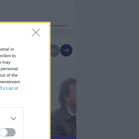
Annonceret indhold
sonal or
ection to
ou may
 personal
out of the
 downstream
B’s List of