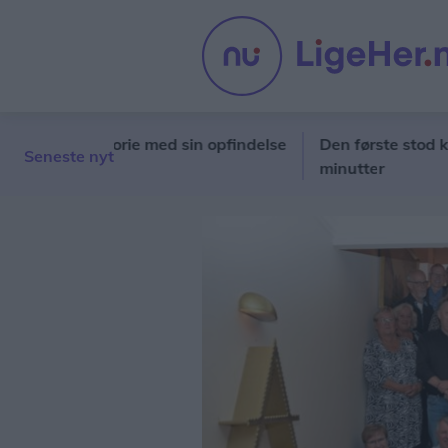
rev historie med sin opfindelse
Den første stod klar i fi
Seneste nyt
minutter