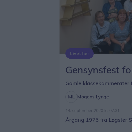
Livet her
Løgstør Skole årg. 1975 ses her på trappen til ”den store sal” på Løgstør Badehotel. Foto: Mogens Lynge
Gensynsfest f
Gamle klassekammerater fo
Mogens Lynge
14. september 2020 kl. 07.31
Årgang 1975 fra Løgstør S