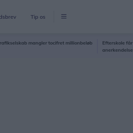
dsbrev
Tip os
lskab mangler tocifret millionbeløb
Efterskole får stor 
anerkendelse