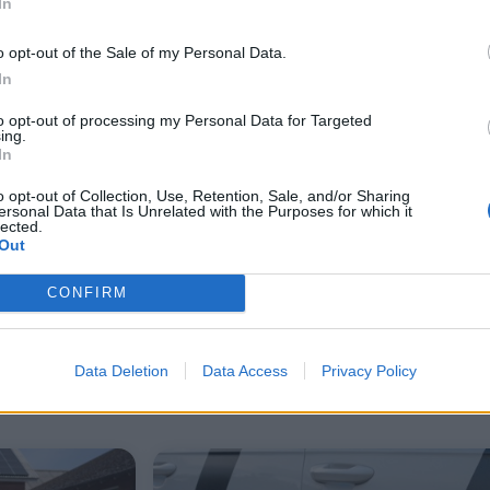
In
o opt-out of the Sale of my Personal Data.
In
to opt-out of processing my Personal Data for Targeted
ing.
In
o opt-out of Collection, Use, Retention, Sale, and/or Sharing
ersonal Data that Is Unrelated with the Purposes for which it
lected.
Out
iv
Fra stille landsby til stor
MC-sæsonen skud
fodboldfest
pølsegilde i Hval
CONFIRM
Data Deletion
Data Access
Privacy Policy