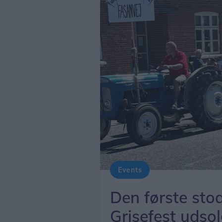
Events
Den første stod 
Grisefest udso