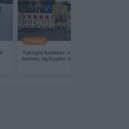
Shopping
l
Trængte butikker: Vi håber det
bedste, og frygter det værste