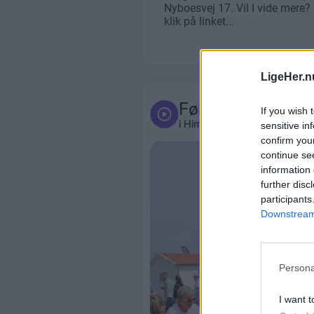
LigeHer.n
Følg med
If you wish 
i Himmerland
sensitive in
confirm you
continue se
information 
further disc
participants
Downstream 
Persona
I want t