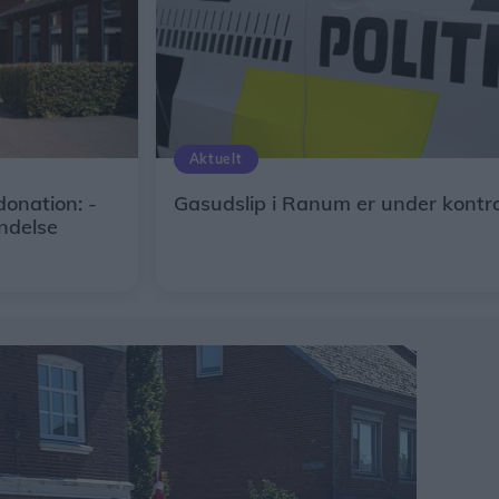
Aktuelt
donation: -
Gasudslip i Ranum er under kontro
ndelse