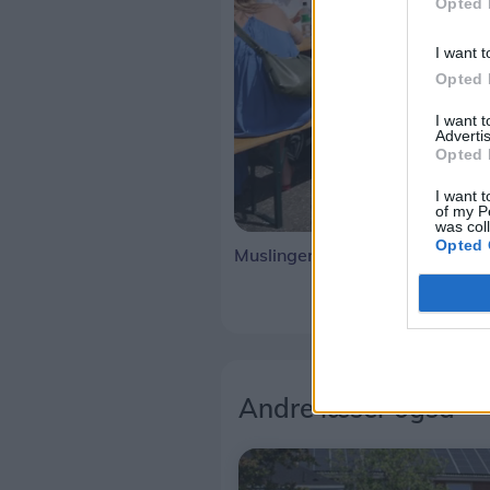
Opted 
I want t
Opted 
I want 
Advertis
Opted 
I want t
of my P
was col
Opted 
Muslinger, musik og masser af l
Andre læser også