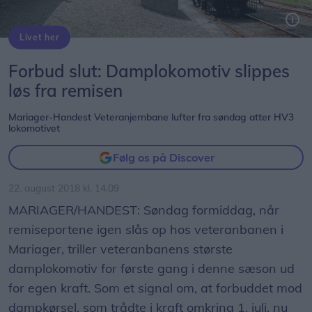
Livet her
Efter en hel sommer uden damp på kedlerne afgår der på søndag atter damptog fra Mariager og Handest. Privatfoto
Forbud slut: Damplokomotiv slippes
løs fra remisen
Mariager-Handest Veteranjernbane lufter fra søndag atter HV3
lokomotivet
Følg os på Discover
22. august 2018 kl. 14.09
MARIAGER/HANDEST: Søndag formiddag, når
remiseportene igen slås op hos veteranbanen i
Mariager, triller veteranbanens største
damplokomotiv for første gang i denne sæson ud
for egen kraft. Som et signal om, at forbuddet mod
dampkørsel, som trådte i kraft omkring 1. juli, nu