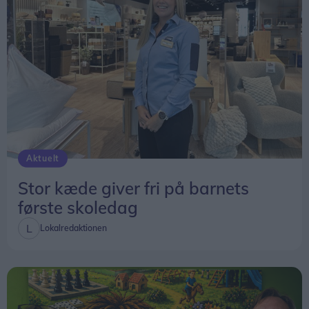
De kommende år bliver flere årgange en del af
GRO allerede fra deres skolestart.
Når de nye bygninger åbner i 2030, bliver det
derfor ikke starten på et nyt fællesskab – men
kulminationen på et fællesskab, der allerede er
vokset gennem flere år.
Aktuelt
Stor kæde giver fri på barnets
første skoledag
Lokalredaktionen