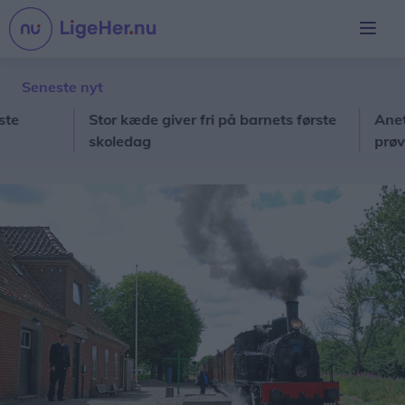
Seneste nyt
Stor kæde giver fri på barnets første
Anette o
skoledag
prøver de