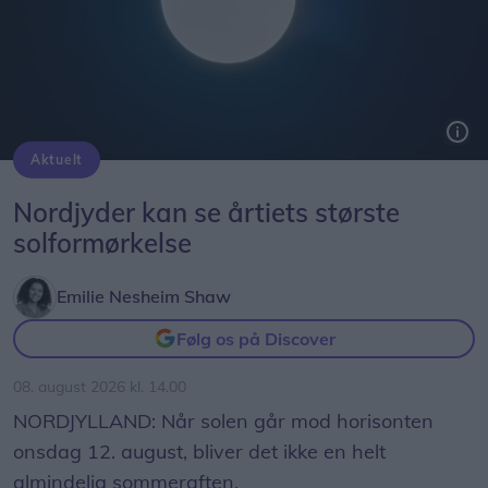
Aktuelt
Solformørkelsen 12. august bliver den mest markante, der kan opleves fra Danmark i mere end 20 år. Billedet her er fra delvis solformørkelse Aalborg 29. marts 2025.
Arkivfoto: Martél Andersen
Nordjyder kan se årtiets største
solformørkelse
Emilie Nesheim Shaw
Følg os på Discover
08. august 2026 kl. 14.00
NORDJYLLAND: Når solen går mod horisonten
onsdag 12. august, bliver det ikke en helt
almindelig sommeraften.