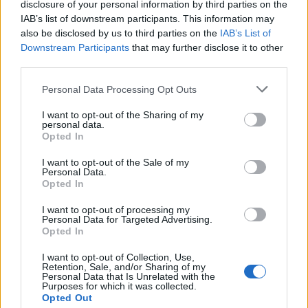
disclosure of your personal information by third parties on the
For mange nordjyder kan kysterne, fjordene og de
IAB’s list of downstream participants. This information may
also be disclosed by us to third parties on the
IAB’s List of
åbne landskaber danne en flot ramme om den
Downstream Participants
that may further disclose it to other
sjældne naturoplevelse, hvis vejret arter sig.
third parties.
Personal Data Processing Opt Outs
- En solformørkelse er en af de få begivenheder,
der kan få os alle til at stoppe op og kigge i
I want to opt-out of the Sharing of my
personal data.
samme retning. Det er både smukt, fascinerende
Opted In
og en fantastisk anledning til at samles om Solen,
Aktuelt
De 28 første GRO-elever får en lille papskole med blomsterfrø indeni – et symbol på, at de er med til at få et nyt fællesskab til at spire.
I want to opt-out of the Sale of my
dens betydning for livet på Jorden og vores plads i
Personal Data.
Opted In
28 børn starter i skole - uden en skole
universet. Med Sol26 vil vi give danskerne en
fælles oplevelse – og inspirere til ny viden og
I want to opt-out of processing my
Personal Data for Targeted Advertising.
Lokalredaktionen
nysgerrighed på naturvidenskab, siger Tina Ibsen,
Opted In
der er astrofysiker og en af initiativtagerne til
Følg os på Discover
I want to opt-out of Collection, Use,
Sol26.
Retention, Sale, and/or Sharing of my
Personal Data that Is Unrelated with the
09. august 2026 kl. 06.02
Purposes for which it was collected.
Opted Out
STØVRING: Det lyder næsten umuligt. Men tirsdag
Herunder får man et overblik over, hvornår