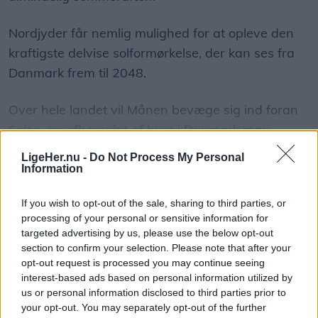
Nordjyder får nemlig mulighed for at opleve den
kraftigste delvise solformørkelse, der kan ses fra
Danmark frem til 2048.
Over hele landet vil Månen bevæge sig ind foran
Solen, og afhængigt af hvor i Danmark man
befinder sig, vil op mod 86 procent af Solens skive
LigeHer.nu -
Do Not Process My Personal
være dækket.
Information
Vis mere
Del artikel
If you wish to opt-out of the sale, sharing to third parties, or
Det oplyser sol26 i en pressemeddelelse.
processing of your personal or sensitive information for
targeted advertising by us, please use the below opt-out
Formørkelsen topper omkring klokken 20.00, kort
section to confirm your selection. Please note that after your
før solnedgang, hvilket giver gode muligheder for
opt-out request is processed you may continue seeing
interest-based ads based on personal information utilized by
at opleve fænomenet fra steder med frit udsyn
us or personal information disclosed to third parties prior to
mod vest.
your opt-out. You may separately opt-out of the further