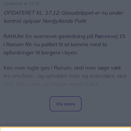
Opdateret kl. 17.15
OPDATERET KL. 17.12: Gasudslippet er nu under
kontrol, oplyser Nordjyllands Politi
RANUM: En overrevet gasledning på Rønnevej 15
i Ranum får nu politiet til at komme med to
opfordringer til borgere i byen.
Kan man lugte gas i Ranum, skal man søge væk
fra området - og opholder man sig indendørs, skal
man lukke døre og vinduer samt slukke
ventilationsanlæg.
Vis mere
Det skriver Nordjyllands Politi via tjenesten
Del artikel
PolitiUpdate.
Der siver gas fra ledningen, som driver i nordøstlig