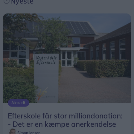
Nyeste
vandet danner rammen om både "humor, risiko
og stærkt samspil" mellem de to artister.
Forestillingen begynder klokken 16 ved den gamle
drejebro ved Limfjordsmuseet, hvor man kan følge
med fra begge sider af kanalen.
Den varer cirka 40 minutter, og der er gratis
adgang.
Aktuelt
Efterskole får stor milliondonation:
- Det er en kæmpe anerkendelse
Simon Jensen