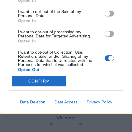
Opted In
Følg os på Discover
I want to opt-out of the Sale of my
Personal Data.
05. august 2026 kl. 06.00
Opted In
LØGSTØR: Det er ikke helt til at sige, hvad der
I want to opt-out of processing my
præcist udfolder sig, når to franske cirkusartister
Personal Data for Targeted Advertising.
Opted In
torsdag går på vandet i Frederik VII's Kanal.
I want to opt-out of Collection, Use,
Retention, Sale, and/or Sharing of my
Men det er næppe set før - i hvert fald ikke på
Personal Data that Is Unrelated with the
Purposes for which it was collected.
kanalen.
Opted Out
- Det beskrives som en blanding af teater, cirkus
CONFIRM
og akrobatik, og jeg er selv meget spændt på at
se, hvad det egentlig går ud på. Det er i hvert fald
Data Deletion
Data Access
Privacy Policy
helt nyt for mig, siger Sofie Gade Christiansen, der
er kommunikationsansvarlig på Limfjordsmuseet.
Vis mere
Del artikel
Museet er værter for forestillingen, men det er