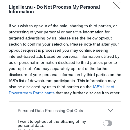
LigeHer.nu -
Do Not Process My Personal
retning, oplyser politiet.
Information
Senere onsdag eftermiddag har Nordjyllands Politi
If you wish to opt-out of the sale, sharing to third parties, or
efterfølgende oplyst, at gasudslippet er under
processing of your personal or sensitive information for
targeted advertising by us, please use the below opt-out
kontrol, og at faren derfor er drevet over igen.
section to confirm your selection. Please note that after your
opt-out request is processed you may continue seeing
Man kan derfor igen frit færdes udenfor.
interest-based ads based on personal information utilized by
us or personal information disclosed to third parties prior to
your opt-out. You may separately opt-out of the further
disclosure of your personal information by third parties on the
IAB’s list of downstream participants. This information may
Events
also be disclosed by us to third parties on the
IAB’s List of
De to akrobater, Benjamin De Matteis og Mickael Le Guen, er en del af det franske teaterkompagni Cie Sacékripa.
Downstream Participants
that may further disclose it to other
Franske akrobater indtager Frederik
third parties.
VIIs Kanal
Personal Data Processing Opt Outs
I want to opt-out of the Sharing of my
Asbjørn Hansen
personal data.