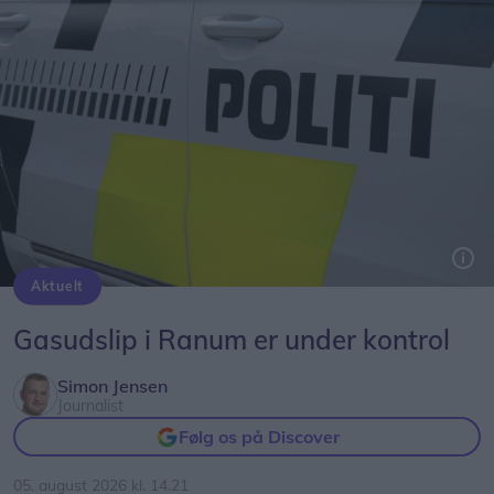
Aktuelt
Arkivfoto: Michael Koch
Gasudslip i Ranum er under kontrol
Simon Jensen
Journalist
Følg os på Discover
05. august 2026 kl. 14.21