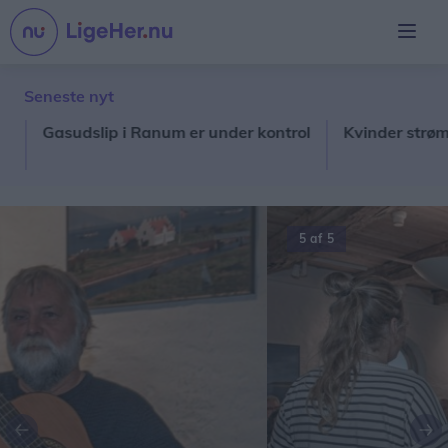
Seneste nyt
Gasudslip i Ranum er under kontrol
Kvinder strømmer
5 af 5
Forrige
Næ